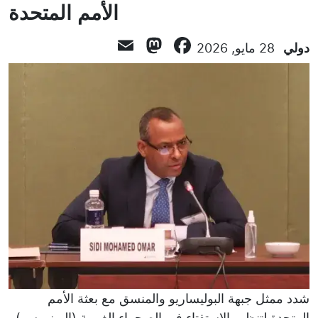
الأمم المتحدة
Mastodon
Email
Facebook
دولي
28 مايو, 2026
شدد ممثل جبهة البوليساريو والمنسق مع بعثة الأمم
المتحدة لتنظيم الاستفتاء في الصحراء الغربية (المينورسو),