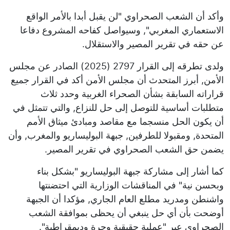
وأكد أن الشعب الصحراوي "لن يقبل أبدا بالأمر الواقع
الاستعماري المغربي", وسيواصل كفاحه المشروع دفاعا
عن حقه في تقرير المصير والاستقلال.
ولدى تطرقه إلى القرار 2797 (2025) الصادر عن مجلس
الأمن, أبرز المتحدث أن مجلس الأمن أكد في القرار جميع
قراراته السابقة بشأن الصحراء الغربية وحدد ثلاث
متطلبات أساسية للتوصل إلى حل للنزاع, والتي تتمثل في
أن يكون الحل منسجما مع مقاصد ومبادئ ميثاق الأمم
المتحدة, ومقبولا للطرفين, جبهة البوليساريو والمغرب, وأن
يضمن حق الشعب الصحراوي في تقرير المصير.
كما أشار إلى مشاركة جبهة البوليساريو "بشكل بناء
وبحسن نية" في المناقشات الوزارية التي احتضنتها
واشنطن ومدريد مطلع العام الجاري, مؤكدا أن الجبهة
أوضحت بأن أي حل ينبغي أن يحظى بموافقة الشعب
الصحراوي عبر "عملية حقيقية وحرة وديمقراطية".