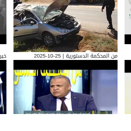
من المحكمة الدستورية | 25-10-2025
خير م