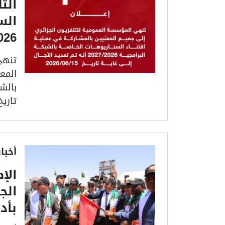
الت
الس
 - 2027
تنهي
المع
تاريخ 6/06/15
أخبا
الإ
الج
بأدر