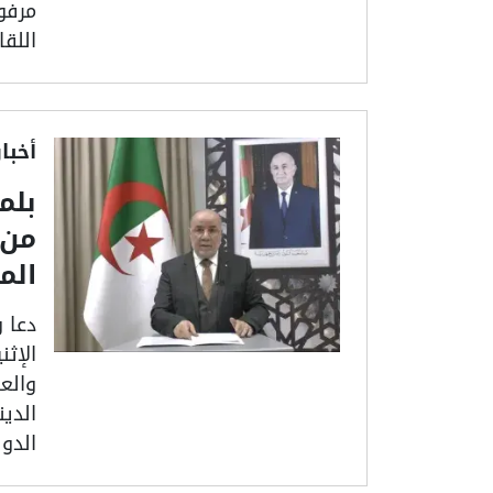
مرفو
اللق
أخبا
بلم
من 
الم
دعا 
الإث
والع
الدين
الدو