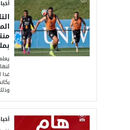
أخبا
الت
الم
منت
بمل
يعلم 
غدا 
بكان
وذلك
أخبا