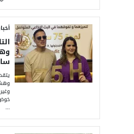
أخبا
الت
ساع
يتقدم
وهشا
...