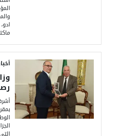
المؤ
والمد
ادو،
ماكتا
أخبا
وزا
رصي
أشرف
بمقر
الوط
الجزا
التي 