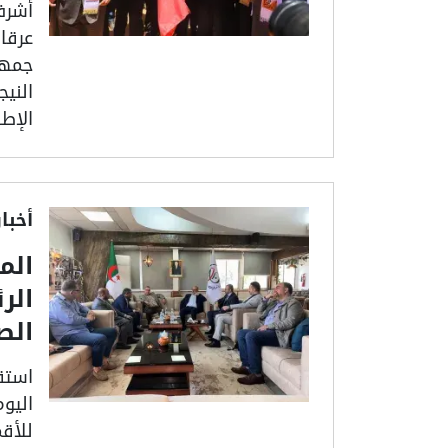
أشرف
عرقاب
جمهور
الني
الإطل
أخبا
الم
الر
الص
استقب
اليوم
للأق