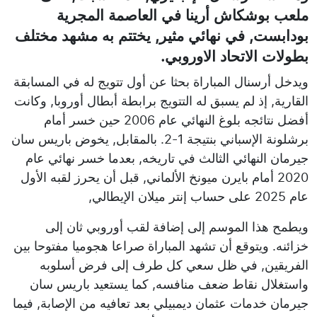
ملعب بوشكاش أرينا في العاصمة المجرية
بودابست, في نهائي مثير, يختتم به مشهد مختلف
بطولات الاتحاد الاوروبي.
ويدخل أرسنال المباراة بحثا عن أول تتويج له في المسابقة
القارية, إذ لم يسبق له التتويج برابطة أبطال أوروبا, وكانت
أفضل نتائجه بلوغ النهائي عام 2006 حين خسر أمام
برشلونة الإسباني بنتيجة 1-2. بالمقابل, يخوض باريس سان
جيرمان النهائي الثالث في تاريخه, بعدما خسر نهائي عام
2020 أمام بايرن ميونخ الألماني, قبل أن يحرز لقبه الأول
عام 2025 على حساب إنتر ميلان الإيطالي,
ويطمح هذا الموسم إلى إضافة لقب أوروبي ثان إلى
خزائنه. ويتوقع أن تشهد المباراة صراعا هجوميا مفتوحا بين
الفريقين, في ظل سعي كل طرف إلى فرض أسلوبه
واستغلال نقاط ضعف منافسه, كما يستعيد باريس سان
جيرمان خدمات عثمان ديمبيلي بعد تعافيه من الإصابة, فيما