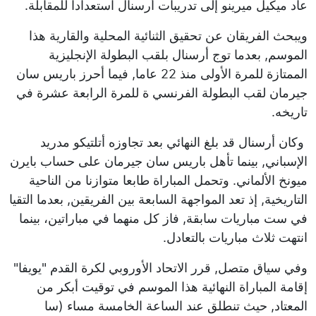
عاد ميكيل ميرينو إلى تدريبات أرسنال استعدادا للمقابلة.
ويبحث الفريقان عن تحقيق الثنائية المحلية والقارية هذا
الموسم, بعدما توج أرسنال بلقب البطولة الإنجليزية
الممتازة للمرة الأولى منذ 22 عاما, فيما أحرز باريس سان
جيرمان لقب البطولة الفرنسي ة للمرة الرابعة عشرة في
تاريخه.
وكان أرسنال قد بلغ النهائي بعد تجاوزه أتلتيكو مدريد
الإسباني, بينما تأهل باريس سان جيرمان على حساب بايرن
ميونخ الألماني. وتحمل المباراة طابعا متوازنا من الناحية
التاريخية, إذ تعد المواجهة السابعة بين الفريقين, بعدما التقيا
في ست مباريات سابقة, فاز كل منهما في مباراتين، بينما
انتهت ثلاث مباريات بالتعادل.
وفي سياق متصل, قرر الاتحاد الأوروبي لكرة القدم "يويفا"
إقامة المباراة النهائية هذا الموسم في توقيت أبكر من
المعتاد, حيث تنطلق عند الساعة الخامسة مساء (سا