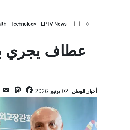
Toggle theme
lth
Technology
EPTV News
عطاف يجري بسي
don
l
ebook
أخبار الوطن
02 يونيو, 2026