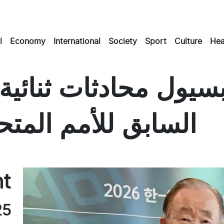
l
Economy
International
Society
Sport
Culture
Hea
ول محادثات ثنائية م
السابق للأمم المت
Masto
Emai
Fac
nt
25