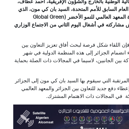
لية الوطنية بالخارج والشؤون الإفريقية، أحمد عطاف،
 العام السابق للأمم المتحدة، السيد بان كي مون، الذي
يتولى حالياً رئاسة الجمعية العامة ومجلس إدارة المعهد العالمي للنمو الأخضر (Global Green
)، وذلك على هامش مشاركته في أشغال اليوم الثاني من الاجتماع الوزاري
 فإن اللقاء شكل فرصة لبحث أفاق تعزيز التعاون بين
ء انضمام الجزائر إلى هذه المنظمة الدولية في شهر
لشراكة بين الجانبين، لاسيما في المجالات ذات الصلة بحماية
المرتقبة التي سيقوم بها السيد بان كي مون إلى الجزائر
عطاء دفع جديد للتعاون بين الجزائر والمعهد العالمي
 في المجالات ذات الاهتمام المشترك.