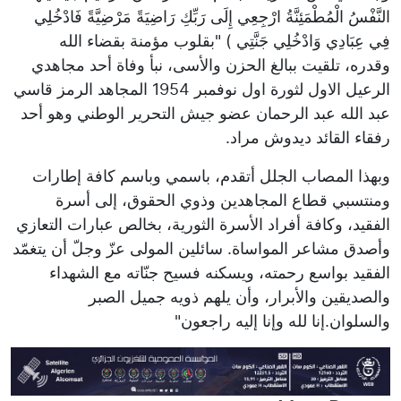
النَّفْسُ الْمُطْمَئِنَّةُ ارْجِعِي إِلَى رَبِّكِ رَاضِيَةً مَرْضِيَّةً فَادْخُلِي
فِي عِبَادِي وَادْخُلِي جَنَّتِي ) "بقلوب مؤمنة بقضاء الله
وقدره، تلقيت ببالغ الحزن والأسى، نبأ وفاة أحد مجاهدي
الرعيل الاول لثورة اول نوفمبر 1954 المجاهد الرمز قاسي
عبد الله عبد الرحمان عضو جيش التحرير الوطني وهو أحد
رفقاء القائد ديدوش مراد.
وبهذا المصاب الجلل أتقدم، باسمي وباسم كافة إطارات
ومنتسبي قطاع المجاهدين وذوي الحقوق، إلى أسرة
الفقيد، وكافة أفراد الأسرة الثورية، بخالص عبارات التعازي
وأصدق مشاعر المواساة. سائلين المولى عزّ وجلّ أن يتغمّد
الفقيد بواسع رحمته، ويسكنه فسيح جنّاته مع الشهداء
والصديقين والأبرار، وأن يلهم ذويه جميل الصبر
والسلوان.إنا لله وإنا إليه راجعون"