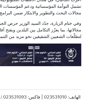
تشمل التوأمة المؤسساتية ودعم المؤسسات النا
مجالات البحث والتطوير والابتكار ضمن البرامج ا
وفي ختام الزيارة، جدّد السيد الوزير حرص الج
مجالاتها، بما يعزّز التكامل بين البلدين ويفتح آ
لتطلّعات الشعبين الشقيقين نحو مزيد من التنمية
© حقوق النشر 2025، جميع الحقوق محفوظة ENTV | الهاتف: 023531010 | فاكس: 023531093 / 023531998