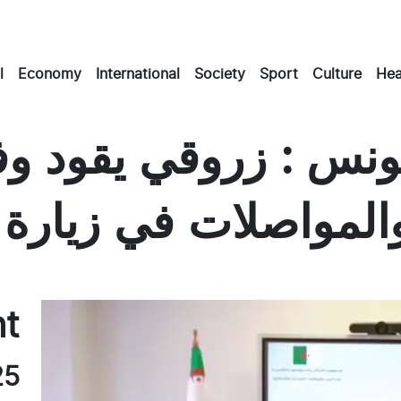
l
Economy
International
Society
Sport
Culture
Hea
تونس : زروقي يقود وف
المواصلات في زيارة
Mast
Ema
Fa
nt
25