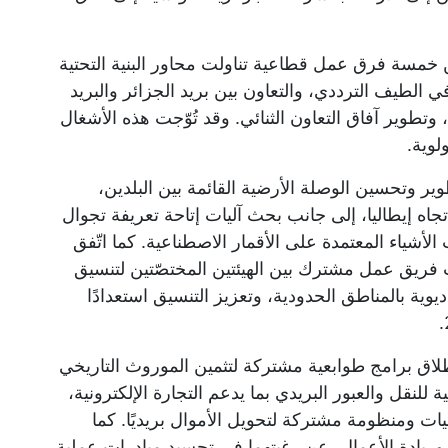
خمسة فرق عمل قطاعية تناولت محاور البنية التحتية
 الطيف الترددي، والتعاون بين بريد الجزائر والبريد
 وتطوير آفاق التعاون الثنائي. وقد تُوّجت هذه الأشغال
لوية.
طوير وتحسين الوصلة الأرضية القائمة بين البلدين،
اه إيطاليا، إلى جانب بحث آليات إتاحة تعريفة تجوال
الأشياء المعتمدة على الأقمار الاصطناعية. كما اتّفق
ريق عمل مشترك بين الهيئتين المختصّتين لتنسيق
يوية بالمناطق الحدودية، وتعزيز التنسيق استعدادًا
إطلاق برامج طوابعية مشتركة لتثمين الموروث التاريخي
ة للنقل والعبور البريدي بما يدعم التجارة الإلكترونية،
يات ومنظومة مشتركة لتحويل الأموال بريديًا. كما
وريادة الأعمال، عن رغبتهما في تجسيد مبادرات عملية