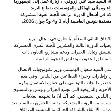
ية، السيد سيد علي زروقي، ، زيارة عمل إلى الجمهورية
ء وممثّلي الهياكل والمؤسسات بقطاع البريد
 في أشغال الدورة الرابعة للّجنة الفنية المشتركة
الجزائرية–التونسية للتعاون في هذا المجال، المنعقدة بتونس العاصمة أيام 3 و4 و5 جوان 2026،
لاتفاق الثنائي المتعلّق بالتعاون في مجال البريد
صيات الدورة الثالثة والعشرين للّجنة الكبرى المشتركة
لتنسيق وتبادل الخبرات ودعم مشاريع التعاون ذات
 المناطق الحدودية وتقليص الفجوة الرقمية.
نسي السيد سفيان الهميسي وزير تكنولوجيات الاتصال،
ن وإطارات وخبراء القطاعين من البلدين. وفي هذه
قديره للجانب التونسي على حفاوة الاستقبال وكرم
لأخوية والتاريخية التي تجمع الجزائر وتونس وبالمستوى
 البلدين الشقيقين. كما أكّد أنّ ما تشهده العلاقات
 أسسه من الرؤية المشتركة لرئيس الجمهورية السيد عبد
 إلى الارتقاء بالشراكة الجزائرية التونسية إلى آفاق