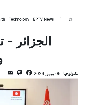
Toggle theme
lth
Technology
EPTV News
الجزائر - 
و
odon
il
cebook
تكنولوجيا
06 يونيو, 2026