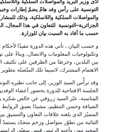
أدّى وزير البريد والمواصلات السلكية واللاسلك
التونسية على رأس وفد هامّ يضمّ إطارات وخبرا
والمواصلات السلكية واللاسلكية، وذلك للمشاركة
حسب ما أفاد به السبت بيان للوزارة.
و حسب البيان ، تأتي هذه الدورة تنفيذًا لأحكام ا
وتكنولوجيات المعلومات والاتصال، وبناءً على تو
بين البلدين، وحرصًا من الطرفين على تكثيف ا
الاهتمام المشترك، لاسيما تلك المتّصلة بتطوير
وقد ترأّس السيد الوزير، إلى جانب نظيره التو
الجلسة الافتتاحية للدورة بحضور أعضاء الوفدي
المناسبة، عبّر السيد زروقي عن خالص شكره وت
الضيافة وحسن التنظيم، مشيدًا بعمق الروابط ا
المتميّز الذي بلغته علاقات التعاون والتنسيق بين
الثنائية من تطوّر متواصل وزخم متجدّد يستمدّ
المجيد تبون وأخيه الرئيس قيس سعيّد، الراميتين