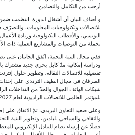
أرحب من التكامل والتضامن.
و أضاف البيان أن أشغال الدورة انتظمت ضمن 
للاتصالات وتكنولوجيات المعلومات، والتصرّف في
التونسي، والأقطاب التكنولوجية وريادة الأعمال،
بجملة من التوصيات والمشاريع العملية ذات الأو
ففي مجال البنية التحتية، اتّفق الجانبان على ت
ودراسة إمكانية مدّ كابل بحري جديد مشترك باتج
تفضيلية للاتصالات النقالة، وتطوير حلول إنترنت 
الطرفان في مجال الطيف الترددي على إحداث ف
شبكات الهاتف الجوال والحدّ من التداخلات الراد
للمؤتمر العالمي للاتصالات الراديوية لعام 2027.
وعلى صعيد التعاون البريدي، تمّ الاتفاق على 
والثقافي والسياحي للبلدين، وتطوير البنية التحتي
فضلًا عن إرساء نظام للتبادل الإلكتروني للمعط
أعرب الجانبان، في مجال الأقطاب التكنولوجية 