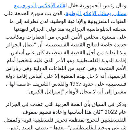
وقال رئيس الجمهورية خلال ل
قائه الإعلامي الدوري مع
ممثلي وسائل الإعلام الوطنية
، الذي بث سهرة الجمعة على
القنوات التلفزيونية والإذاعية الوطنية، لدى تطرقه إلى ما
سجلته الدبلوماسية الجزائرية منذ تولي الجزائر لعهدتها
على مستوى مجلس الأمن الدولي من انتصارات ومكاسب
جديدة خاصة لصالح القضية الفلسطينية، أن “نضال الجزائر
منذ البداية من أجل القضية الفلسطينية كان على أساس
إقامة الدولة الفلسطينية وهو الأمر الذي قلته شخصيا أمام
الأمم المتحدة وفي عديد من اللقاءات الدولية وفي زياراتي
الرسمية، أنه لا حل لهذه القضية إلا على أساس إقامة دولة
فلسطينية على حدود 1967 والقدس الشريف عاصمة لها”،
مشيرا إلى أنه لا مجال لأوهام “إسرائيل الكبرى”.
وذكر في السياق بأن القمة العربية التي عقدت في الجزائر
عام 2022 “كان هذا أساسها وإعادة تنظيم صفوف
الفلسطينيين لنخرج بمنظمة تحرير فلسطينية قوية وكممثل
شرعي ووحيد للفلسطينيين”، بعدها – يضيف السيد رئيس