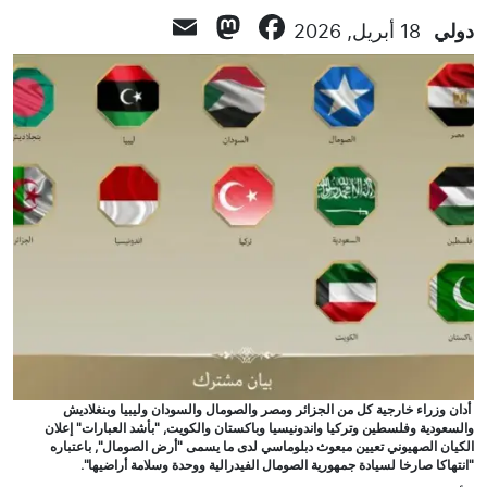
Mastodon
Email
Facebook
دولي
18 أبريل, 2026
أدان وزراء خارجية كل من الجزائر ومصر والصومال والسودان وليبيا وبنغلاديش
والسعودية وفلسطين وتركيا واندونيسيا وباكستان والكويت, "بأشد العبارات" إعلان
الكيان الصهيوني تعيين مبعوث دبلوماسي لدى ما يسمى "أرض الصومال", باعتباره
"انتهاكا صارخا لسيادة جمهورية الصومال الفيدرالية ووحدة وسلامة أراضيها".