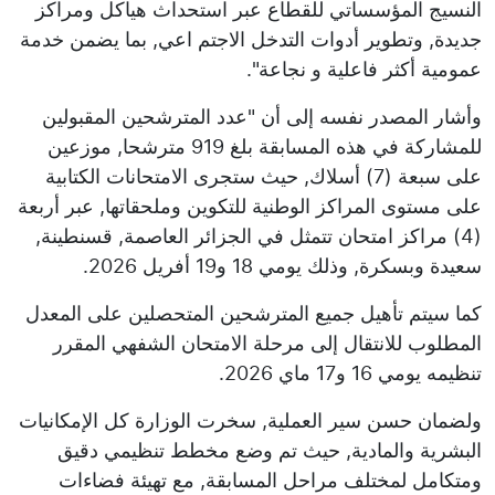
النسيج المؤسساتي للقطاع عبر استحداث هياكل ومراكز
جديدة, وتطوير أدوات التدخل الاجتم اعي, بما يضمن خدمة
عمومية أكثر فاعلية و نجاعة".
وأشار المصدر نفسه إلى أن "عدد المترشحين المقبولين
للمشاركة في هذه المسابقة بلغ 919 مترشحا, موزعين
على سبعة (7) أسلاك, حيث ستجرى الامتحانات الكتابية
على مستوى المراكز الوطنية للتكوين وملحقاتها, عبر أربعة
(4) مراكز امتحان تتمثل في الجزائر العاصمة, قسنطينة,
سعيدة وبسكرة, وذلك يومي 18 و19 أفريل 2026.
كما سيتم تأهيل جميع المترشحين المتحصلين على المعدل
المطلوب للانتقال إلى مرحلة الامتحان الشفهي المقرر
تنظيمه يومي 16 و17 ماي 2026.
ولضمان حسن سير العملية, سخرت الوزارة كل الإمكانيات
البشرية والمادية, حيث تم وضع مخطط تنظيمي دقيق
ومتكامل لمختلف مراحل المسابقة, مع تهيئة فضاءات