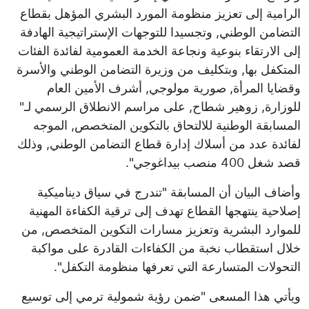
الرامية إلى تعزيز منظومة المورد البشري المؤهل بقطاع
التضامن الوطني, وتجسيدا للتوجهات الإستراتيجية الهادفة
إلى الارتقاء بنوعية ونجاعة الخدمة العمومية لفائدة الفئات
المتكفل بها, وبتكليف من وزيرة التضامن الوطني والأسرة
وقضايا المرأة, صورية مولوجي, أشرف الأمين العام
للوزارة, زوهير شطاح, على مراسم الانطلاق الرسمي لـ"
المسابقة الوطنية للالتحاق بالتكوين المتخصص, الموجه
لفائدة عدد من أسلاك إدارة قطاع التضامن الوطني, وذلك
قصد شغل 400 منصب بيداغوجي".
وأضاف البيان أن المسابقة "تندرج في سياق ديناميكية
إصلاحية ينتهجها القطاع تهدف إلى ترقية الكفاءة المهنية
للموارد البشرية وتعزيز مسارات التكوين المتخصص, من
خلال استقطاب نخبة من الكفاءات القادرة على مواكبة
التحولات المتسارعة التي تعرفها منظومة التكفل".
ويأتي هذا المسعى "ضمن رؤية شمولية ترمي إلى توسيع