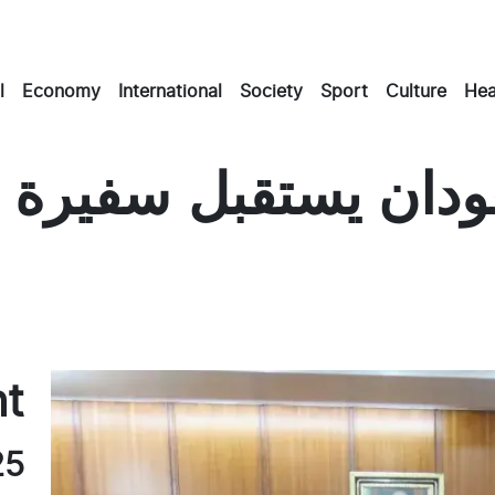
l
Economy
International
Society
Sport
Culture
Hea
دان يستقبل سفيرة م
Ma
E
nt
25