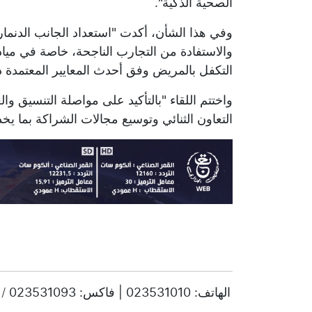
الصحية الذكية".
وفي هذا الشأن، أكدت "استعداد الجانب الدنما
والاستفادة من التجارب الناجحة، خاصة في ميادي
التكفل بالمريض وفق أحدث المعايير المعتمدة دو
واختتم اللقاء "بالتأكيد على مواصلة التنسيق و
التعاون الثنائي وتوسيع مجالات الشراكة بما يخد
© حقوق النشر 2025، جميع الحقوق محفوظة ENTV | الهاتف: 023531010 | فاكس: 023531093 / 023531998