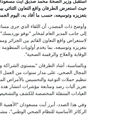
استقبل وزير الصحة محمد صديق آيت مسعودان، 
حيث استعرض الطرفان واقع التعاون الثنائي بين 
بتعزيزه وتوسيعه، حسب ما أفاد به، اليوم الجمعة
وأوضح ذات المصدر، أن اللقاء الذي جرى مساء
إلى جانب المدير العام لمخابر "نوفو نورديس
لاستعراض واقع التعاون القائم بين الجزائر وم
بتعزيزه وتوسيعه، بما يخدم أولويات المنظومة 
الوقاية والعلاج والرقمنة الصحية".
وبالمناسبة، أشاد الطرفان "بمستوى الشراكة وال
المجال الصحي، على مدار سنوات من العمل الثنا
تنظيم حملات التوعية والتحسيس بالأمراض الم
تعزيز آليات رصد ومتابعة مؤشرات انتشار هذه 
العيادات المتنقلة المخصصة للكشف والتشخيص 
وفي هذا الصدد، أبرز آيت مسعودان "الأهمية البال
الركائز الأساسية للنظام الصحي الوطني"، مش