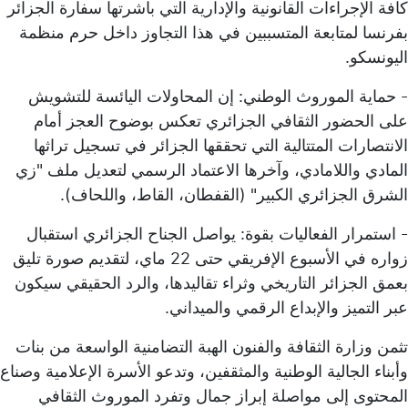
كافة الإجراءات القانونية والإدارية التي باشرتها سفارة الجزائر
بفرنسا لمتابعة المتسببين في هذا التجاوز داخل حرم منظمة
اليونسكو.
- حماية الموروث الوطني: إن المحاولات اليائسة للتشويش
على الحضور الثقافي الجزائري تعكس بوضوح العجز أمام
الانتصارات المتتالية التي تحققها الجزائر في تسجيل تراثها
المادي واللامادي، وآخرها الاعتماد الرسمي لتعديل ملف "زي
الشرق الجزائري الكبير" (القفطان، القاط، واللحاف).
- استمرار الفعاليات بقوة: يواصل الجناح الجزائري استقبال
زواره في الأسبوع الإفريقي حتى 22 ماي، لتقديم صورة تليق
بعمق الجزائر التاريخي وثراء تقاليدها، والرد الحقيقي سيكون
عبر التميز والإبداع الرقمي والميداني.
تثمن وزارة الثقافة والفنون الهبة التضامنية الواسعة من بنات
وأبناء الجالية الوطنية والمثقفين، وتدعو الأسرة الإعلامية وصناع
المحتوى إلى مواصلة إبراز جمال وتفرد الموروث الثقافي