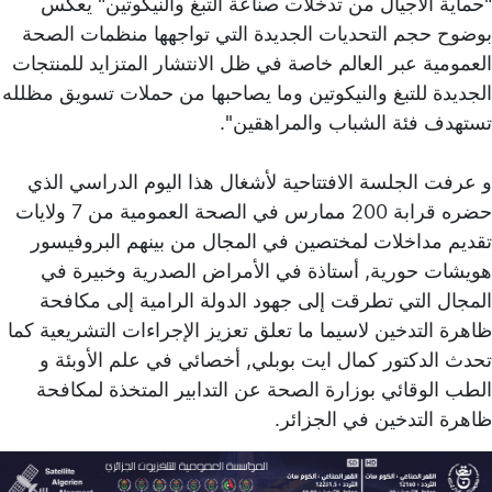
"حماية الأجيال من تدخلات صناعة التبغ والنيكوتين" يعكس
بوضوح حجم التحديات الجديدة التي تواجهها منظمات الصحة
العمومية عبر العالم خاصة في ظل الانتشار المتزايد للمنتجات
الجديدة للتبغ والنيكوتين وما يصاحبها من حملات تسويق مظلله
تستهدف فئة الشباب والمراهقين''.
و عرفت الجلسة الافتتاحية لأشغال هذا اليوم الدراسي الذي
حضره قرابة 200 ممارس في الصحة العمومية من 7 ولايات
تقديم مداخلات لمختصين في المجال من بينهم البروفيسور
هويشات حورية, أستاذة في الأمراض الصدرية وخبيرة في
المجال التي تطرقت إلى جهود الدولة الرامية إلى مكافحة
ظاهرة التدخين لاسيما ما تعلق تعزيز الإجراءات التشريعية كما
تحدث الدكتور كمال ايت بوبلي, أخصائي في علم الأوبئة و
الطب الوقائي بوزارة الصحة عن التدابير المتخذة لمكافحة
ظاهرة التدخين في الجزائر.