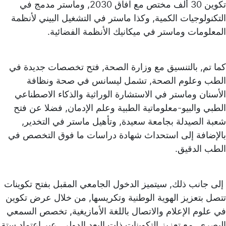
تكوين 30 ألف مختص مع آفاق 2030, وماستر مدمج في
التكنولوجيات الكمية, وكذا ماستر في التشغيل البيني لأنظمة
المعلومات وماستر في ميكانيك الأنظمة الفضائية.
كما تم, بالتنسيق مع وزارة الصحة, فتح تخصصات جديدة في
الطب وعلوم الصحة, تشمل ليسانس في صحة ونظافة
الأسنان وماستر في الاستشارة الوراثية والذكاء الاصطناعي
الطبي والبيو-معلوماتية الطبية وعلم الإدمان, فضلا عن فتح
شعبة الصيدلة بجامعة سعيدة, وتأهيل ماستر في التخدير,
بالإضافة إلى استحداث شهادة دراسات ما فوق التخصص في
الطب الدقيق.
إلى جانب ذلك, سيتميز الدخول الجامعي المقبل بفتح تكوينات
تتصل بتعزيز الهوية الوطنية وتكريسها, من خلال عرض تكوين
في علوم الإعلام والاتصال باللغة الأمازيغية, تخصص السمعي
البصري, مع تعزيز التكوينات ذات البعد الدولي, عبر اعتماد ستة