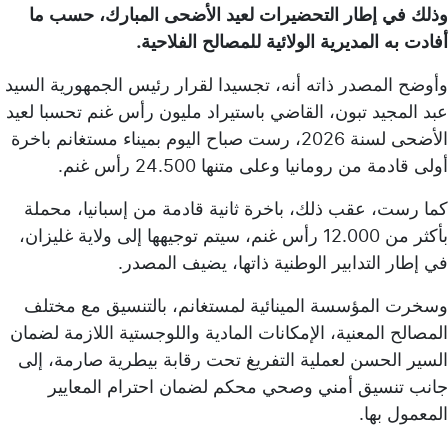
وذلك في إطار التحضيرات لعيد الأضحى المبارك، حسب ما
أفادت به المديرية الولائية للمصالح الفلاحية.
وأوضح المصدر ذاته أنه، تجسيدا لقرار رئيس الجمهورية السيد
عبد المجيد تبون، القاضي باستيراد مليون رأس غنم تحسبا لعيد
الأضحى لسنة 2026، رست صباح اليوم بميناء مستغانم باخرة
أولى قادمة من رومانيا وعلى متنها 24.500 رأس غنم.
كما رست، عقب ذلك، باخرة ثانية قادمة من إسبانيا، محملة
بأكثر من 12.000 رأس غنم، سيتم توجيهها إلى ولاية غليزان،
في إطار التدابير الوطنية ذاتها، يضيف المصدر.
وسخرت المؤسسة المينائية لمستغانم، بالتنسيق مع مختلف
المصالح المعنية، الإمكانات المادية واللوجستية اللازمة لضمان
السير الحسن لعملية التفريغ تحت رقابة بيطرية صارمة، إلى
جانب تنسيق أمني وصحي محكم لضمان احترام المعايير
المعمول بها.