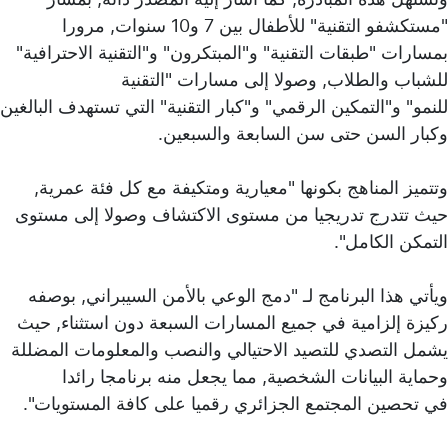
"مستكشفو التقنية" للأطفال بين 7 و10 سنوات, مرورا
بمسارات "طبقات التقنية" و"المبتكرون" و"التقنية الاحترافية"
للشباب والطلاب, وصولا إلى مسارات "التقنية
للنمو" و"التمكين الرقمي" و"كبار التقنية" التي تستهدف البالغين
وكبار السن حتى سن السابعة والسبعين.
وتتميز المناهج بكونها "معيارية ومتكيفة مع كل فئة عمرية,
حيث تتدرج تدريجيا من مستوى الاكتشاف وصولا إلى مستوى
التمكن الكامل".
ويأتي هذا البرنامج لـ "دمج الوعي بالأمن السيبراني, بوصفه
ركيزة إلزامية في جميع المسارات السبعة دون استثناء, حيث
يشمل التصدي للتصيد الاحتيالي والنصب والمعلومات المضللة
وحماية البيانات الشخصية, مما يجعل منه برنامجا رائدا
في تحصين المجتمع الجزائري رقميا على كافة المستويات".