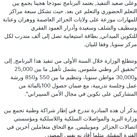
وعلى صعيد التنفيذ, يعتمد البرنامج نموذجا هجينا يجمع بين
التعلم الحضوري والتعلم عن بعد. حيث تشكل سبعة مراكز
للمهارات موزعة على ولايات الجزائر العاصمة ووهران وعنابة
وسطيف والشلف وسعيدة وأدرار العمود الفقري
للتكوين الميداني, بطاقة استيعابية تصل إلى ألف متدرب لكل
مركز سنويا, وفقا للبيان.
وتتطلع الوزارة خلال السنة الأولى من تنفيذ هذا البرنامج, إلى
"تحقيق أثر وطني ملموس, يشمل تأهيل ما بين 25,000
و30,000 مواطن سنويا، وتنظيم ما بين 550 و850 ورشة
عمل وجلسة تدريبية، مع ضمان حصول 100بالمائة من
المشاركين على تكوين في مجال الأمن السيبراني".
يذكر أن هذه المبادرة تندرج في إطار شراكة وطنية تجمع بين
وزارة البريد والمواصلات السلكية واللاسلكية ومؤسستي
اتصالات الجزائر وموبيليس, مع التحاق متعاملين آخرين في
الفترة المقبلة, مثلما أفاد به نفس المصدر.