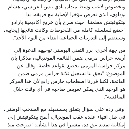
وبخصوص لاعب وسط ميدان نادي نيس الفرنسي، هشام
بوداوي، الذي تعرض مؤخرا لإصابة مع فريقه، بدا
بيتكوفيتش مطمئنا، حيث صرح بأن خريج أكاديمية بارادو
"خضع لسلسلة كاملة من الفحوصات وكانت نتائجها إيجابية،
وسينضم إلى التدريبات الجماعية ابتداء من اليوم الأحد".
من جهة أخرى، برر التقني البوسني توجيهه الدعوة إلى
أربعة حراس مرمى ضمن القائمة المونديالية، مذكرا بأن
مركز حراسة المرمى يخضع لقواعد خاصة. وقال عن
الموضوع: "يحق لنا تسجيل ثلاثة حراس مرمى ضمن
القائمة، لكننا قررنا اصطحاب حارس رابع لأن هذا المركز
هو الوحيد الذي يمكن تعويض صاحبه في أي وقت خلال
المنافسة".
وفي رده على سؤال يتعلق بمستقبله مع المنتخب الوطني،
في ظل انتهاء عقده عقب المونديال، ألمح بيتكوفيتش إلى
إمكانية تمديد عق ده، مشيرا في هذا الشأن: "صرحت منذ