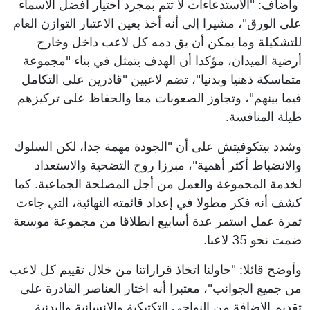
وأضاف: "الاستدعاءات لا تتم بمجرد اختيار أفضل الأسماء
على الورق"، مشيرا إلى أنه أخذ بعين الاعتبار التوازن العام
للتشكيلة وما يمكن أن يق دمه كل لاعب داخل وخارج
أرضية الميدان، مؤكدا أن الهدف يتمثل في بناء "مجموعة
متماسكة ذهنيا وبدنيا"، تضم لاعبين "قادرين على التكامل
فيما بينهم"، وتجاوز الصعوبات معا والحفاظ على تركيزهم
طيلة المنافسة.
وشدد بيتكوفيتش على أن "الجودة مهمة جدا، لكن السلوك
والانضباط أكثر أهمية"، مبرزا روح التضحية والاستعداد
لخدمة المجموعة والعمل من أجل المصلحة الجماعية. كما
كشف أنه فكر مطولا في إعداد قائمته النهائية، التي جاءت
ثمرة عمل استمر عدة أسابيع انطلاقا من مجموعة موسعة
ضمت نحو 35 لاعبا.
وأوضح قائلا: "حاولنا اتخاذ قراراتنا من خلال تقييم كل لاعب
من جميع الجوانب"، معتبرا أنه اختار العناصر القادرة على
تقديم الإضافة من النواحي التكتيكية والإنسانية والبدنية.