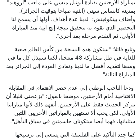
بمباراة الأرجنتين بقيادة ليونيل ميسي على ملعب "أروهيد"
بمدينة كانساس سيتي (الثنية صباحا بتوقيت الجزائر).
وأضاف بيتكوفيتش: "لدينا عدة أهداف. أولها أن يسمح لنا
التحضير الذي نقوم به بتحقيق نتيجة إيج ابية منذ المباراة
الأولى، ثم التقدم مرحلة بعد أخرى".
وتابع قائلا: "ستكون هذه النسخة من كأس العالم صعبة
للغاية في ظل مشاركة 48 منتخبا، لكننا سنبذل كل ما في
وسعنا لتقديم أفضل ما لدينا وتفادي العودة إلى الجزائر بعد
المباراة الثالثة".
ودعا الناخب الوطني إلى عدم حصر الاهتمام في المقابلة
الافتتاحية أمام الأرجنتين، موضحا بالقول: "يزعجني قليلا أن
يتركز الحديث فقط على الأرجنتين. أتفهم ذلك لأنها مباراتنا
الأولى، لكن يجب ألا نستهين بالمباراتين الأخريين اللتين
ستليانها، فهما أيضا ستكونان حاسمتين في سباق التأهل".
كما جدد التأكيد على الفلسفة التي يسعى إلى ترسيخها