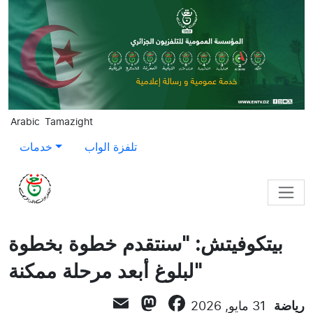
Skip to main content
Arabic
Tamazight
تلفزة الواب
خدمات
بيتكوفيتش: "سنتقدم خطوة بخطوة
لبلوغ أبعد مرحلة ممكنة"
Mastodon
Email
Facebook
رياضة
31 مايو, 2026