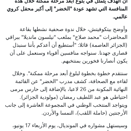
أن الهدف يتمثل في بلوغ أبعد مرحلة ممكنة خلال هذه
المنافسة التي تشهد عودة "الخضر" إلى أكبر محفل كروي
عالمي.
وأوضح بيتكوفيتش، خلال ندوة صحفية نشطها بقاعة
المحاضرات "محمد صلاح" بملعب "نيلسون مانديلا" ببراقي
(الجزائر العاصمة) قائلا: "أستطيع أن أعدكم بأننا سنبذل
قصارى جهدنا. سنواجه منافسين أقوياء وسنعمل على أن
يكون أنصارنا فخورين بمنتخبهم.
سنتقدم خطوة بخطوة لبلوغ أبعد مرحلة ممكنة". وخلال
لقاءه مع الصحافة، كشف مدرب "الخضر" عن القائمة
النهائية المكونة من 26 لاعبا، بالإضافة إلى حارس مرمى
احتياطي هو عبد اللطيف رمضان (مولودية الجزائر).
ويتواجد المنتخب الوطني في المجموعة العاشرة إلى جانب
الأرجنتين (حاملة اللقب)، النمسا والأردن.
وسيستهل مشواره في المونديال، يوم الأربعاء 17 يونيو،