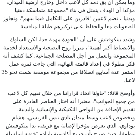
وما يمكن أن يق دمه كل لاعب داخل وخارج أرضية الميدان،
مؤكدا أن الهدف يتمثل في بناء "مجموعة متماسكة ذهنيا
وبدنيا"، تضم لاعبين "قادرين على التكامل فيما بينهم"، وتجاوز
الصعوبات معا والحفاظ على تركيزهم طيلة المنافسة.
وشدد بيتكوفيتش على أن "الجودة مهمة جدا، لكن السلوك
والانضباط أكثر أهمية"، مبرزا روح التضحية والاستعداد لخدمة
المجموعة والعمل من أجل المصلحة الجماعية. كما كشف أنه
فكر مطولا في إعداد قائمته النهائية، التي جاءت ثمرة عمل
استمر عدة أسابيع انطلاقا من مجموعة موسعة ضمت نحو 35
لاعبا.
وأوضح قائلا: "حاولنا اتخاذ قراراتنا من خلال تقييم كل لاعب
من جميع الجوانب"، معتبرا أنه اختار العناصر القادرة على
تقديم الإضافة من النواحي التكتيكية والإنسانية والبدنية.
وبخصوص لاعب وسط ميدان نادي نيس الفرنسي، هشام
بوداوي، الذي تعرض مؤخرا لإصابة مع فريقه، بدا بيتكوفيتش
مطمئنا، حيث صرح بأن خريج أكاديمية بارادو "خضع لسلسلة