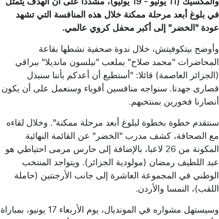
والمكسيك (11 يونيو - 19 يوليو)، مشددا على أن الهدف يتمثل
في بلوغ أبعد مرحلة ممكنة خلال هذه المنافسة التي تشهد
عودة "الخضر" إلى أكبر محفل كروي عالمي.
وأوضح بيتكوفيتش، خلال ندوة صحفية نشطها بقاعة
المحاضرات "محمد صلاح" بملعب "نيلسون مانديلا" ببراقي
(الجزائر العاصمة) قائلا: "أستطيع أن أعدكم بأننا سنبذل
قصارى جهدنا. سنواجه منافسين أقوياء وسنعمل على أن يكون
أنصارنا فخورين بمنتخبهم.
سنتقدم خطوة بخطوة لبلوغ أبعد مرحلة ممكنة". وخلال لقاءه
مع الصحافة، كشف مدرب "الخضر" عن القائمة النهائية
المكونة من 26 لاعبا، بالإضافة إلى حارس مرمى احتياطي هو
عبد اللطيف رمضان (مولودية الجزائر). ويتواجد المنتخب
الوطني في المجموعة العاشرة إلى جانب الأرجنتين (حاملة
اللقب)، النمسا والأردن.
وسيستهل مشواره في المونديال، يوم الأربعاء 17 يونيو، بمباراة