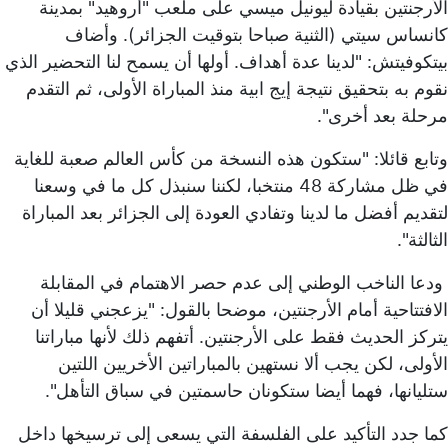
الأرجنتين بقيادة ليونيل ميسي على ملعب "أروهيد" بمدينة
كانساس سيتي (الثنية صباحا بتوقيت الجزائر). وأضاف
بيتكوفيتش: "لدينا عدة أهداف. أولها أن يسمح لنا التحضير الذي
نقوم به بتحقيق نتيجة إيج ابية منذ المباراة الأولى، ثم التقدم
مرحلة بعد أخرى".
وتابع قائلا: "ستكون هذه النسخة من كأس العالم صعبة للغاية
في ظل مشاركة 48 منتخبا، لكننا سنبذل كل ما في وسعنا
لتقديم أفضل ما لدينا وتفادي العودة إلى الجزائر بعد المباراة
الثالثة".
ودعا الناخب الوطني إلى عدم حصر الاهتمام في المقابلة
الافتتاحية أمام الأرجنتين، موضحا بالقول: "يزعجني قليلا أن
يتركز الحديث فقط على الأرجنتين. أتفهم ذلك لأنها مباراتنا
الأولى، لكن يجب ألا نستهين بالمباراتين الأخريين اللتين
ستليانها، فهما أيضا ستكونان حاسمتين في سباق التأهل".
كما جدد التأكيد على الفلسفة التي يسعى إلى ترسيخها داخل