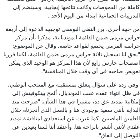
كاملة من الفحوصات وكانت نتائجها إيجابية، وسينضم إلى
التدريبات الجماعية ابتداء من اليوم الأحد".
من جهة أخرى، برر التقني البوسني توجيهه الدعوة إلى أربعة
حراس مرمى ضمن القائمة المونديالية، مذكرا بأن مركز
حراسة المرمى يخضع لقواعد خاصة. وقال عن الموضوع:
"يحق لنا تسجيل ثلاثة حراس مرمى ضمن القائمة، لكننا قررنا
اصطحاب حارس رابع لأن هذا المركز هو الوحيد الذي يمكن
تعويض صاحبه في أي وقت خلال المنافسة".
وفي رده على سؤال يتعلق بمستقبله مع المنتخب الوطني،
في ظل انتهاء عقده عقب المونديال، ألمح بيتكوفيتش إلى
إمكانية تمديد عق ده، مشيرا في هذا الشأن: "صرحت منذ
البداية بأنني سعيد بوجودي هنا و بالعمل الذي أنجزناه خلال
العامين الماضيين. كما عبرت عن استعدادي لمناقشة تمديد
عقدي لأنني أشعر بالراحة هنا. وأعتقد أننا لسنا بعيدين عن
التوصل إلى اتفاق".