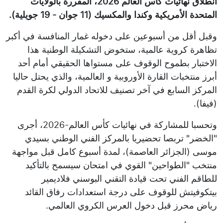
انطلاق نهائيات كأس العالم 2026، المقررة بالولايات
المتحدة الأمريكية وكندا والمكسيك (11 جوان - 19 جويلية).
وقبل أقل من أسبوعين على دخوله غمار المنافسة في أكبر
تظاهرة كروية عالمية، ستخوض التشكيلة الوطنية هذا
الاختبار بطموح الوقوف على مستواها الحقيقي أمام أحد
أبرز منتخبات القارة الأوروبية و العالمية، والذي يحتل حاليا
المركز السابع في آخر تصنيف للاتحاد الدولي لكرة القدم
(فيفا).
وتحسبا للمشاركة في نهائيات كأس العالم-2026، أجرى
"الخضر" تربصا تحضيريا بالمركز الفني الوطني بسيدي
موسى (الجزائر العاصمة)، لمدة أسبوع كامل قبل مواجهة
منتخب "الطواحين" القوي في امتحان سيسمح بالتأكيد
للطاقم الفني تحت قيادة التقني البوسني فلاديمير
بيتكوفيتش للوقوف على درجة استعدادات رفاق القائد
رياض محرز قبل دخول العرس الكروي العالمي.