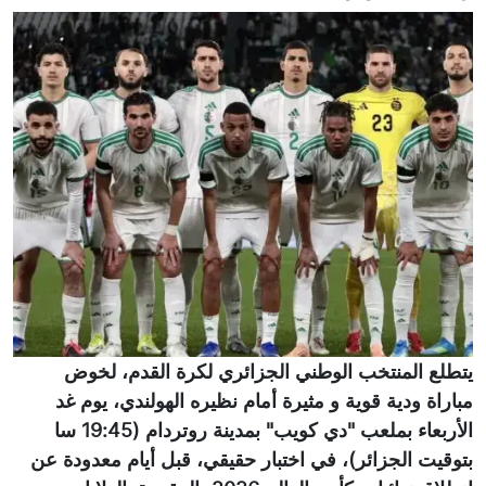
يتطلع المنتخب الوطني الجزائري لكرة القدم، لخوض
مباراة ودية قوية و مثيرة أمام نظيره الهولندي، يوم غد
الأربعاء بملعب "دي كويب" بمدينة روتردام (19:45 سا
بتوقيت الجزائر)، في اختبار حقيقي، قبل أيام معدودة عن