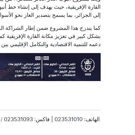
القارة الإفريقية، حيث يهدف إلى إنشاء خط أنبوب
إلى الجزائر، بما يسمح بتصدير الغاز نحو الأسوا
بشكل كبير في تعزيز مكانة القارة الإفريقية 
دعمه للتنمية الاقتصادية والتكامل الإقليمي بين ا
© حقوق النشر 2025، جميع الحقوق محفوظة ENTV | الهاتف: 023531010 | فاكس: 023531093 / 023531998