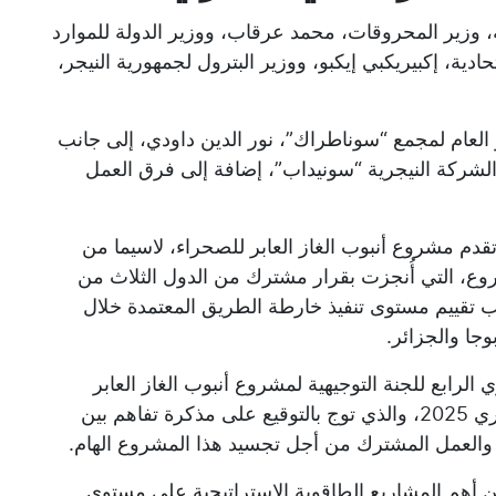
 وزير المحروقات، محمد عرقاب، ووزير الدولة للموارد
حادية، إكبيريكبي إيكبو، ووزير البترول لجمهورية النيجر،
العام لمجمع “سوناطراك”، نور الدين داودي، إلى جانب
ي كل من الشركة النيجيرية “NNPC” والشركة النيجرية “سونيداب”، إضافة إلى فرق العمل
م مشروع أنبوب الغاز العابر للصحراء، لاسيما من
روع، التي أُنجزت بقرار مشترك من الدول الثلاث من
سات “PENSPEN”، إلى جانب تقييم مستوى تنفيذ خارطة الطريق المعتمدة خلال
وجا والجزائر.
لرابع للجنة التوجيهية لمشروع أنبوب الغاز العابر
للصحراء، المنعقد بالجزائر العاصمة يوم 11 فيفري 2025، والذي توج بالتوقيع على مذكرة تفاهم بين
يق والعمل المشترك من أجل تجسيد هذا المشروع الهام.
ين أهم المشاريع الطاقوية الاستراتيجية على مستوى