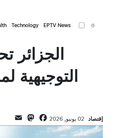
Toggle theme
lth
Technology
EPTV News
الجزائر تح
التوجيهية لم
todon
ail
acebook
إقتصاد
02 يونيو, 2026