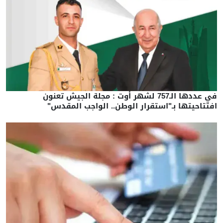
في عددها الـ757 لشهر أوت : مجلة الجيش تعنون
افتتاحيتها بـ"استقرار الوطن.. الواجب المقدس"