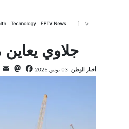
Toggle theme
lth
Technology
EPTV News
جلاوي يعاين 
don
l
ebook
أخبار الوطن
03 يونيو, 2026