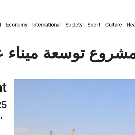
l
Economy
International
Society
Sport
Culture
Hea
مشروع توسعة ميناء ع
Masto
Emai
Fac
nt
25