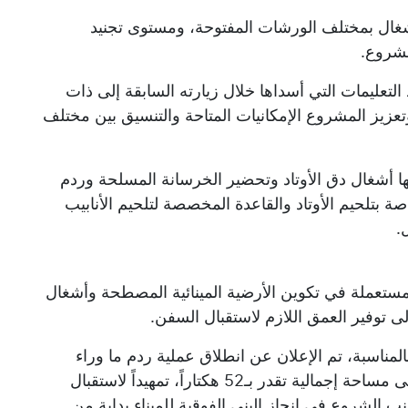
أشغال بمختلف الورشات المفتوحة، ومستوى تجنيد
مشروع.
التعليمات التي أسداها خلال زيارته السابقة إلى ذات
تعزيز المشروع الإمكانيات المتاحة والتنسيق بين مختلف
ا أشغال دق الأوتاد وتحضير الخرسانة المسلحة وردم
ة بتلحيم الأوتاد والقاعدة المخصصة لتلحيم الأنابيب
ل.
لمستعملة في تكوين الأرضية المينائية المصطحة وأشغال
لى توفير العمق اللازم لاستقبال السفن.
لمناسبة، تم الإعلان عن انطلاق عملية ردم ما وراء
الرصيف بالرمال البحرية ابتداءً من 15 جوان على مساحة إجمالية تقدر بـ52 هكتاراً، تمهيداً لاستقبال
 الشروع في إنجاز البنى الفوقية للميناء بداية من