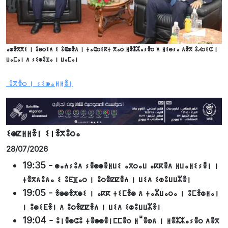
ⴰⵀⴻⴳⴳⵉ ⵏ ⵓⴱⵔⵉⴷ ⵉ ⵓⵞⵀⴻⴷ ⵏ ⵜⴰⵛⵔⵉⴽⵜ ⴳⴰⵔ ⵍⴻⵣⵣⴰⵢⴻⵔ ⴷ ⵍⵉⴱⵢⴰ ⴷⴻⴳ ⵓⵃⵔⵉⵛ ⵏ
ⵡⴰⵎⴰⵏ ⴷ ⵢⵉⵙⵓⴼⴰ ⵏ ⵡⴰⵎⴰⵏ
ⵓⴳⴻⵔ ⵏ ⵢⵉⵙⴰⵍⵍⴻⵏ
ⵉⵙⵇⵍⵍⴻⵏ ⵉⵏⴻⴳⵓⵔⴰ
28/07/2026
19:35
-
ⵙⴰⵄⵢⵓⴷ ⵢⴻⵙⵙⴻⵍⵡⵉ ⴰⴳⵔⴰⵡ ⴰⴽⴽⴻⴷ ⵍⵡⴰⵍⵉⵢⴻⵏ ⵏ
ⵜⴻⴳⴷⵓⴷⴰ ⵉ ⵓⴹⴼⴰⵔ ⵏ ⵓⵔⴻⵇⵇⴻⵄ ⵏ ⵡⵉⴷ ⵉⵀⵓⵡⵡⵣⴻⵏ
19:05
-
ⴻⵙⵙⴻⵅⵙⵉ ⵏ ⴰⴽⴽ ⵜⵉⵎⴻⵙ ⴷ ⵜⴰⵣⵡⴰⵔⴰ ⵏ ⵓⵎⴻⵀⵍⴰⵏ
ⵏ ⵓⵙⵉⴹⴻⵏ ⴷ ⵓⵔⴻⵇⵇⴻⵄ ⵏ ⵡⵉⴷ ⵉⵀⵓⵡⵡⵣⴻⵏ
19:04
-
ⵓⵏⴻⵙⵛⵓ ⵜⴻⵙⵙⴻⵏⵎⵎⴻⵔ ⵍⵯⴻⵀⴷ ⵏ ⵍⴻⵣⵣⴰⵢⴻⵔ ⴷⴻⴳ