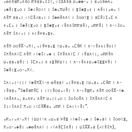
ⴰⴱⴷⴻⵍⴽⴰⴷⴻⵔ ⴽⴻⵍⵍⴰⵓⵓⵉ, ⵢⵓⵣⵣⴻⵍ ⵡⴰⵙⵙ-ⴰ ⵏ ⵍⴰⵔⴻⴱⵄⴰ
ⴰⵙⴻⵏⴼⴰⵔ ⵏ ⵓⵙⵏⴻⵔⵏⵉ ⵏ ⵓⵙⴰⴳⵡⴻⵏ ⵏ ⴼⵓⵙⴼⴰⵜ ⵏ ⵄⴻⵏⵏⴰⴱⴰ ⵉ
ⴷⴻⴳ ⵍⵍⴰⵏ ⵢⵉⵎⴻⵃⵍⴰⵏ ⵏ ⵓⵙⴱⴻⴷⴷⵉ ⵏ ⵓⵔⵚⵉⴼ ⵏ ⵍⵎⴻⵏⵊⴰⵎ ⴷ
ⵜⴰⵎⴰ ⵏ ⵓⵙⴻⵏⴼⴰⵔ ⵏ ⴼⵓⵙⴼⴰⵜ ⵢⴻⴷⴷⵓⴽⴽⵍⴻⵏ, ⴰⴽⴽⴻⵏ ⵉ ⴷ-ⵢⵓⵔⴰ
ⴷⴻⴳ ⵓⴷⵢⴰⵏ ⵏ ⵜⵏⴻⵖⵍⴰⴼⵜ.
ⴷⴻⴳ ⵔⵔⴻⵣ-ⴰⴳⵉ, ⴰⵏⴻⵖⵍⴰⴼ ⵉⵡⴰⵍⴰ ⴰⵎⴻⴽ ⵉ ⴷ-ⵢⴻⵜⵜⵏⴻⵔⵏⵉ
ⵓⵅⴻⴷⴷⵉⵎ ⴷⴻⴳ ⵢⵉⵙⵓⵢⴰⵙ ⵏ ⵓⵅⴻⴷⴷⵉⵎ ⵉ ⵢⴻⵍⴷⵉⵏ, ⴰⴽⴽⴻⴷ
ⵡⴰⵍⵍⴰⵍⴻⵏ ⵏ ⵓⵎⴷⴰⵏ ⴷ ⵜⴼⴻⴽⵡⵉⵏ ⵉ ⴷ-ⵢⴻⵜⵜⵡⴰⵙⵓⴼⴼⵖⴻⵏ ⵉ
ⵓⵙⴻⵏⴼⴰⵔ-ⴰⴳⵉ.
ⵓⴷⵢⴰⵏ-ⵏⵏⵉ ⵉⵙⴻⴳⵣⵉ-ⴷ ⴱⴻⵍⵍⵉ ⴰⵏⴻⵖⵍⴰⴼ ⵉⵡⴰⵍⴰ ⴰⵎⴻⴽ ⵉ ⴷ-
ⵢⴻⵍⵍⴰ "ⵓⵙⴻⵍⴽⴻⵎ ⵏ ⵢⵉⵏⴻⵔⵡⴰⵢⴻⵏ ⵉ ⴷ-ⵢⴻⴼⴽⴰ ⴷⴻⴳ ⵔⵔⴻⵣ-ⵉⵙ
ⵉⵄⴻⴷⴷⴰ, ⵍⴰⴷⵖⴰ ⴷⴻⴳ ⵡⴰⵏⵏⴰⵔ ⵏ ⵓⵔⵓⵔⴻⴷ ⵏ ⵓⵅⴻⴷⴷⵉⵎ ⴷ
ⵓⵏⵢⵓⴷⴷⵓ ⴳⴰⵔ ⵢⵉⵎⴻⵥⵍⴰ ⴰⴽⴽ ⵉ ⵎⵄⵏⵉⵢⴻⵏ".
ⴰⴽⴰⵢⴰⴷ-ⴰⴳⵉ ⵉⵡⵡⵉ-ⴷ ⴰⵡⴰⵍ ⵖⴻⴼ ⵢⵉⵙⵓⵢⴰⵙ ⵏ ⵓⵙⴰⵍⵉ ⵏ ⵓⵔⵚⵉⴼ,
ⴳⴰⵔ-ⴰⵙⴻⵏ ⴰⵙⴱⴻⴷⴷⵉ ⵏ ⵢⵉⵄⴻⵎⵓⴷⴻⵏ ⵏ ⵡⵓⵣⵣⴰⵍ (ⵃⵉⴻⵓⵅ),