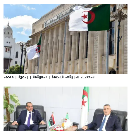
ⴰⴱⵔⵉⴷ ⵏ ⵓⴼⵔⴰⵏ ⵏ ⵓⵙⴻⵍⵡⴰⵢ ⵏ ⵓⵙⵇⴰⵎⵓ ⴰⵖⴻⵍⵏⴰⵡ ⴰⵎⴰⴳⴷⴰⵢ