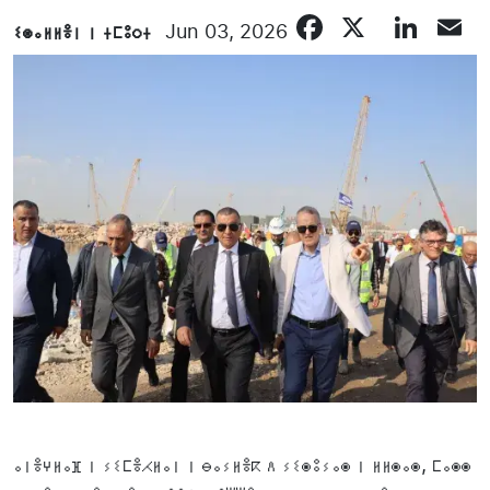
Facebook
X
Lin
E
ⵉⵙⴰⵍⵍⴻⵏ ⵏ ⵜⵎⵓⵔⵜ
Jun 03, 2026
ⴰⵏⴻⵖⵍⴰⴼ ⵏ ⵢⵉⵎⴻⵃⵍⴰⵏ ⵏ ⴱⴰⵢⵍⴻⴽ ⴷ ⵢⵉⵙⵓⵢⴰⵙ ⵏ ⵍⵍⵙⴰⵙ, ⵎⴰⵙⵙ