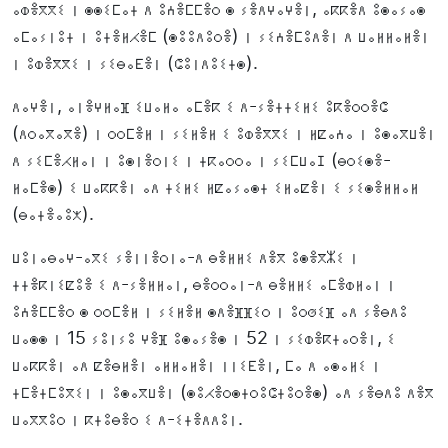
ⴰⵀⴻⴳⴳⵉ ⵏ ⵙⵙⵉⵎⴰⵜ ⴷ ⵓⵄⴻⵎⵎⴻⵔ ⵙ ⵢⴻⴷⵖⴰⵖⴻⵏ, ⴰⴽⴽⴻⴷ ⵓⵙⴰⵢⴰⵙ
ⴰⵎⴰⵢⵏⵓⵜ ⵏ ⵓⵜⴻⵍⵃⴻⵎ (ⵙⵓⵓⴷⵓⵔⴻ) ⵏ ⵢⵉⵄⴻⵎⵓⴷⴻⵏ ⴷ ⵡⴰⵍⵍⴰⵍⴻⵏ
ⵏ ⵓⵀⴻⴳⴳⵉ ⵏ ⵢⵉⴱⴰⴹⴻⵏ (ⵛⵓⵏⴷⵓⵉⵜⵙ).
ⴷⴰⵖⴻⵏ, ⴰⵏⴻⵖⵍⴰⴼ ⵉⵡⴰⵍⴰ ⴰⵎⴻⴽ ⵉ ⴷ-ⵢⴻⵜⵜⵉⵍⵉ ⵓⴽⴻⵔⵔⴻⵛ
(ⴷⵔⴰⴳⴰⴳⴻ) ⵏ ⵔⵔⵎⴻⵍ ⵏ ⵢⵉⵍⴻⵍ ⵉ ⵓⵀⴻⴳⴳⵉ ⵏ ⵍⵇⴰⵄⴰ ⵏ ⵓⵙⴰⴳⵡⴻⵏ
ⴷ ⵢⵉⵎⴻⵃⵍⴰⵏ ⵏ ⵓⵙⵏⴻⵔⵏⵉ ⵏ ⵜⴽⴰⵔⵔⴰ ⵏ ⵢⵉⵎⵡⴰⵊ (ⴱⵔⵉⵙⴻ-
ⵍⴰⵎⴻⵙ) ⵉ ⵡⴰⴽⴽⴻⵏ ⴰⴷ ⵜⵉⵍⵉ ⵍⵇⴰⵢⴰⵙⵜ ⵉⵍⴰⵇⴻⵏ ⵉ ⵢⵉⵙⴻⵍⵍⴰⵍ
(ⴱⴰⵜⴻⴰⵓⵅ).
ⵡⵓⵏⴰⴱⴰⵖ-ⴰⴳⵉ ⵢⴻⵏⵏⴻⵔⵏⴰ-ⴷ ⴱⴻⵍⵍⵉ ⴷⴻⴳ ⵓⵙⴻⴳⵣⵉ ⵏ
ⵜⵜⴻⴽⵏⵉⵇⵓⴻ ⵉ ⴷ-ⵢⴻⵍⵍⴰⵏ, ⴱⴻⵔⵔⴰⵏ-ⴷ ⴱⴻⵍⵍⵉ ⴰⵎⴻⵀⵍⴰⵏ ⵏ
ⵓⵄⴻⵎⵎⴻⵔ ⵙ ⵔⵔⵎⴻⵍ ⵏ ⵢⵉⵍⴻⵍ ⵙⴷⴻⴼⴼⵉⵔ ⵏ ⵓⵔⵚⵉⴼ ⴰⴷ ⵢⴻⴱⴷⵓ
ⵡⴰⵙⵙ ⵏ 15 ⵢⵓⵏⵢⵓ ⵖⴻⴼ ⵓⵙⴰⵢⴻⵙ ⵏ 52 ⵏ ⵢⵉⵀⴻⴽⵜⴰⵔⴻⵏ, ⵉ
ⵡⴰⴽⴽⴻⵏ ⴰⴷ ⵇⴻⴱⵍⴻⵏ ⴰⵍⵍⴰⵍⴻⵏ ⵏⵏⵉⴹⴻⵏ, ⵎⴰ ⴷ ⴰⵙⴰⵍⵉ ⵏ
ⵜⵎⴻⵜⵎⵓⴳⵉⵏ ⵏ ⵓⵙⴰⴳⵡⴻⵏ (ⵙⵓⵃⴻⵔⵙⵜⵔⵓⵛⵜⵓⵔⴻⵙ) ⴰⴷ ⵢⴻⴱⴷⵓ ⴷⴻⴳ
ⵡⴰⴳⴳⵓⵔ ⵏ ⴽⵜⵓⴱⴻⵔ ⵉ ⴷ-ⵉⵜⴻⴷⴷⵓⵏ.