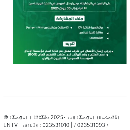
© ⵉⵣⴰⵔⴼⴰⵏ ⵏ ⵓⵣⵓⵣⴻⵔ 2025، ⵢⴰⵍ ⵉⵣⴰⵔⴼⴰⵏ ⵜⵡⴰⵃⴰⵔⵣⴻⵏ
ENTV | ⴰⵙⵉⵡⴻⵍ : 023531010 | / 023531093 /