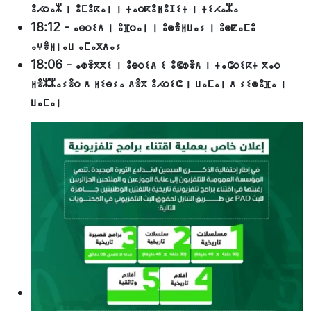
ⵓⵃⵔⴰⵣ ⵏ ⵓⵎⵓⴽⴰⵏ ⵏ ⵜⴰⵔⴽⵓⵍⵓⵊⵉⵜ ⵏ ⵜⵉⵃⴰⵣⴰ
18:12
-
ⴰⴱⵔⵉⴷ ⵏ ⵓⴼⵔⴰⵏ ⵏ ⵓⵙⴻⵍⵡⴰⵢ ⵏ ⵓⵙⵇⴰⵎⵓ
ⴰⵖⴻⵍⵏⴰⵡ ⴰⵎⴰⴳⴷⴰⵢ
18:06
-
ⴰⵀⴻⴳⴳⵉ ⵏ ⵓⴱⵔⵉⴷ ⵉ ⵓⵞⵀⴻⴷ ⵏ ⵜⴰⵛⵔⵉⴽⵜ ⴳⴰⵔ
ⵍⴻⵣⵣⴰⵢⴻⵔ ⴷ ⵍⵉⴱⵢⴰ ⴷⴻⴳ ⵓⵃⵔⵉⵛ ⵏ ⵡⴰⵎⴰⵏ ⴷ ⵢⵉⵙⵓⴼⴰ ⵏ
ⵡⴰⵎⴰⵏ