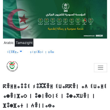
Skip to main content
Arabic
Tamazight
ⵉⵎⴻⵥⵍⴰ
ⵜⵉⵍⵉⵥⵔⵉ ⵏ ⵡⴻⴱ
ⴽⴻⵍⵍⴰⵓⵓⵉ ⵢⵓⵣⵣⴻⵍ ⵉⵡⴰⴽⴽⴻⵏ ⴰⴷ ⵉⵡⴰⵍⵉ
ⴰⵙⴻⵏⴼⴰⵔ ⵏ ⵓⵙⵏⴻⵔⵏⵉ ⵏ ⵓⵙⴰⴳⵡⴻⵏ ⵏ
ⴼⵓⵙⴼⴰⵜ ⵏ ⵄⴻⵏⵏⴰⴱⴰ