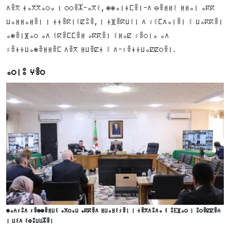
ⴷⴻⴳ ⵜⴰⴳⴳⴰⵔⴰ ⵏ ⵔⵔⴻⵣ-ⴰⴳⵉ, ⵙⵙⴰⵏⵜⵎⴻⵏ-ⴷ ⴱⴻⵍⵍⵉ ⵍⵍⴰⵏ ⴰⴽⴽ
ⵡⴰⵍⵍⴰⵍⴻⵏ ⵏ ⵜⵜⴻⴽⵏⵉⵇⵓⴻ, ⵏ ⵜⴼⴻⴽⵡⵉⵏ ⴷ ⵢⵉⵎⴷⴰⵏⴻⵏ ⵉ ⵡⴰⴽⴽⴻⵏ
ⴰⵙⴻⵏⴼⴰⵔ ⴰⴷ ⵉⴽⴻⵎⵎⴻⵍ ⴰⴽⴽⴻⵏ ⵉⵍⴰⵇ ⵢⴻⵔⵏⴰ ⴰⴷ
ⵢⴻⵜⵜⵡⴰⵙⴻⵍⵍⴻⵎ ⴷⴻⴳ ⵍⵡⴻⵇⵜ ⵉ ⴷ-ⵢⴻⵜⵜⵡⴰⵇⵇⵔⴻⵏ.
ⴰⵔⵏⵓ ⵖⴻⵔ
ⵙⴰⵄⵢⵓⴷ ⵢⴻⵙⵙⴻⵍⵡⵉ ⴰⴳⵔⴰⵡ ⴰⴽⴽⴻⴷ ⵍⵡⴰⵍⵉⵢⴻⵏ ⵏ ⵜⴻⴳⴷⵓⴷⴰ ⵉ ⵓⴹⴼⴰⵔ ⵏ ⵓⵔⴻⵇⵇⴻⵄ
ⵏ ⵡⵉⴷ ⵉⵀⵓⵡⵡⵣⴻⵏ