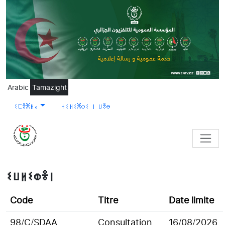
Skip to main content
Arabic
Tamazight
ⵉⵎⴻⵥⵍⴰ
ⵜⵉⵍⵉⵥⵔⵉ ⵏ ⵡⴻⴱ
ⵉⵡⵍⵉⵀⴻⵏ
Code
Titre
Date limite
98/C/SDAA
Consultation
16/08/2026