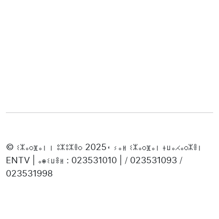
© ⵉⵣⴰⵔⴼⴰⵏ ⵏ ⵓⵣⵓⵣⴻⵔ 2025، ⵢⴰⵍ ⵉⵣⴰⵔⴼⴰⵏ ⵜⵡⴰⵃⴰⵔⵣⴻⵏ
ENTV | ⴰⵙⵉⵡⴻⵍ : 023531010 | / 023531093 /
023531998