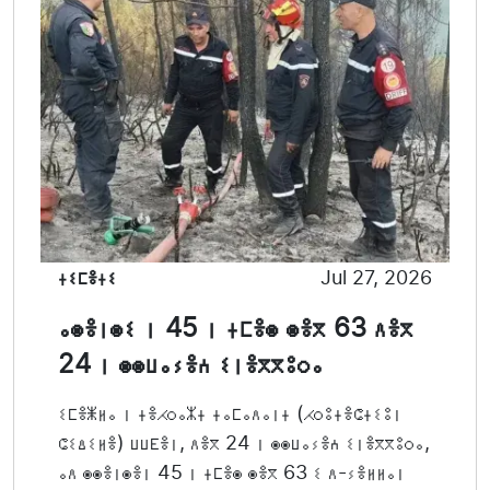
ⵜⵉⵎⴻⵜⵉ
Jul 27, 2026
ⴰⵙⴻⵏⵙⵉ ⵏ 45 ⵏ ⵜⵎⴻⵙ ⵙⴻⴳ 63 ⴷⴻⴳ
24 ⵏ ⵙⵙⵡⴰⵢⴻⵄ ⵉⵏⴻⴳⴳⵓⵔⴰ
ⵉⵎⴻⵥⵍⴰ ⵏ ⵜⴻⵃⵔⴰⵣⵜ ⵜⴰⵎⴰⴷⴰⵏⵜ (ⵃⵔⵓⵜⴻⵛⵜⵉⵓⵏ
ⵛⵉⵠⵉⵍⴻ) ⵡⵡⴹⴻⵏ, ⴷⴻⴳ 24 ⵏ ⵙⵙⵡⴰⵢⴻⵄ ⵉⵏⴻⴳⴳⵓⵔⴰ,
ⴰⴷ ⵙⵙⴻⵏⵙⴻⵏ 45 ⵏ ⵜⵎⴻⵙ ⵙⴻⴳ 63 ⵉ ⴷ-ⵢⴻⵍⵍⴰⵏ