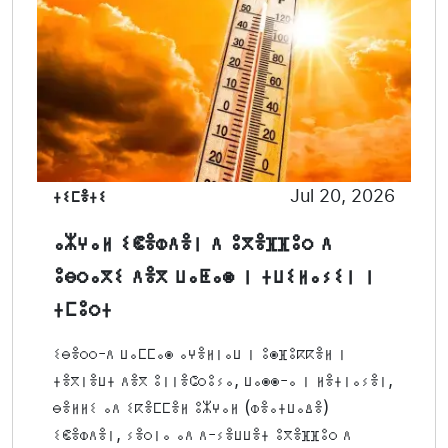
ⵜⵉⵎⴻⵜⵉ
Jul 20, 2026
ⴰⵣⵖⴰⵍ ⵉⵞⴻⵀⴷⴻⵏ ⴷ ⵓⴳⴻⴼⴼⵓⵔ ⴷ
ⵓⴱⵔⴰⴳⵉ ⴷⴻⴳ ⵡⴰⵟⴰⵙ ⵏ ⵜⵡⵉⵍⴰⵢⵉⵏ ⵏ
ⵜⵎⵓⵔⵜ
ⵉⴱⴻⵔⵔ-ⴷ ⵡⴰⵎⵎⴰⵙ ⴰⵖⴻⵍⵏⴰⵡ ⵏ ⵓⵙⴼⵓⴽⴽⴻⵍ ⵏ
ⵜⴻⴳⵏⴻⵡⵜ ⴷⴻⴳ ⵓⵏⵏⴻⵛⵔⵓⵢⴰ, ⵡⴰⵙⵙ-ⴰ ⵏ ⵍⴻⵜⵏⴰⵢⴻⵏ,
ⴱⴻⵍⵍⵉ ⴰⴷ ⵉⴽⴻⵎⵎⴻⵍ ⵓⵣⵖⴰⵍ (ⵀⴻⴰⵜⵡⴰⵠⴻ)
ⵉⵞⴻⵀⴷⴻⵏ, ⵢⴻⵔⵏⴰ ⴰⴷ ⴷ-ⵢⴻⵡⵡⴻⵜ ⵓⴳⴻⴼⴼⵓⵔ ⴷ