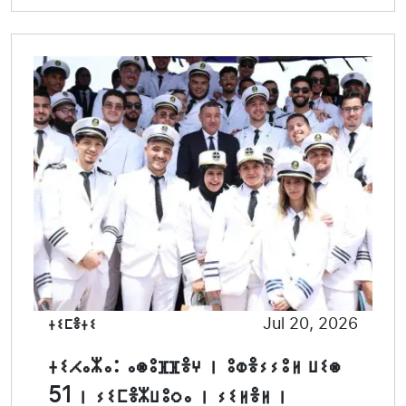
ⵜⵉⵎⴻⵜⵉ
Jul 20, 2026
ⵜⵉⵃⴰⵣⴰ: ⴰⵙⵓⴼⴼⴻⵖ ⵏ ⵓⵀⴻⵢⵢⵓⵍ ⵡⵉⵙ
51 ⵏ ⵢⵉⵎⴻⵣⵡⵓⵔⴰ ⵏ ⵢⵉⵍⴻⵍ ⵏ