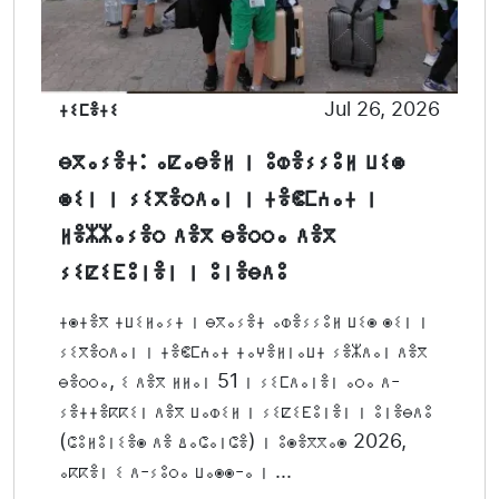
ⵜⵉⵎⴻⵜⵉ
Jul 26, 2026
ⴱⴳⴰⵢⴻⵜ: ⴰⵇⴰⴱⴻⵍ ⵏ ⵓⵀⴻⵢⵢⵓⵍ ⵡⵉⵙ
ⵙⵉⵏ ⵏ ⵢⵉⴳⴻⵔⴷⴰⵏ ⵏ ⵜⴻⵞⵎⵄⴰⵜ ⵏ
ⵍⴻⵣⵣⴰⵢⴻⵔ ⴷⴻⴳ ⴱⴻⵔⵔⴰ ⴷⴻⴳ
ⵢⵉⵇⵉⴹⵓⵏⴻⵏ ⵏ ⵓⵏⴻⴱⴷⵓ
ⵜⵙⵜⴻⴳ ⵜⵡⵉⵍⴰⵢⵜ ⵏ ⴱⴳⴰⵢⴻⵜ ⴰⵀⴻⵢⵢⵓⵍ ⵡⵉⵙ ⵙⵉⵏ ⵏ
ⵢⵉⴳⴻⵔⴷⴰⵏ ⵏ ⵜⴻⵞⵎⵄⴰⵜ ⵜⴰⵖⴻⵍⵏⴰⵡⵜ ⵢⴻⵣⴷⴰⵏ ⴷⴻⴳ
ⴱⴻⵔⵔⴰ, ⵉ ⴷⴻⴳ ⵍⵍⴰⵏ 51 ⵏ ⵢⵉⵎⴷⴰⵏⴻⵏ ⴰⵔⴰ ⴷ-
ⵢⴻⵜⵜⴻⴽⴽⵉⵏ ⴷⴻⴳ ⵡⴰⵀⵉⵍ ⵏ ⵢⵉⵇⵉⴹⵓⵏⴻⵏ ⵏ ⵓⵏⴻⴱⴷⵓ
(ⵛⵓⵍⵓⵏⵉⴻⵙ ⴷⴻ ⵠⴰⵛⴰⵏⵛⴻ) ⵏ ⵓⵙⴻⴳⴳⴰⵙ 2026,
ⴰⴽⴽⴻⵏ ⵉ ⴷ-ⵢⵓⵔⴰ ⵡⴰⵙⵙ-ⴰ ⵏ ...