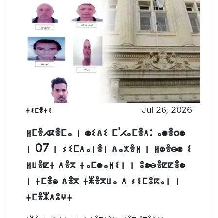
ⵜⵉⵎⴻⵜⵉ
Jul 26, 2026
ⵍⵎⴻⵃⴽⴻⵎⴰ ⵏ ⵙⵉⴷⵉ ⵎ'ⵃⴰⵎⴻⴷ: ⴰⵙⴻⵔⵙ
ⵏ 07 ⵏ ⵢⵉⵎⴷⴰⵏⴻⵏ ⴷⴰⵅⴻⵍ ⵏ ⵍⵀⴻⴱⵙ ⵉ
ⵍⵡⴻⵇⵜ ⴷⴻⴳ ⵜⴰⵎⵙⴰⵍⵉⵏ ⵏ ⵓⵙⴱⴻⵇⵇⴻⵙ
ⵏ ⵜⵎⴻⵙ ⴷⴻⴳ ⵜⵥⴻⴳⵡⴰ ⴷ ⵢⵉⵎⵓⴽⴰⵏ ⵏ
ⵜⵎⴻⵣⴷⵓⵖⵜ