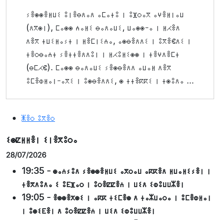
ⵢⴻⵙⵙⴻⵍⵡⵉ ⵓⵏⴻⴱⴷⴰⴷ ⴰⵎⴰⵜⵓ ⵏ ⵓⴼⵔⴰⴳ ⴰⵖⴻⵍⵏⴰⵡ
(ⴷⴳⵙⵏ), ⵎⴰⵙⵙ ⵄⴰⵍⵉ ⴱⴰⴷⴰⵡⵉ, ⵡⴰⵙⵙ-ⴰ ⵏ ⵍⵃⴻⴷ
ⴷⴻⴳ ⵜⵡⵉⵍⴰⵢⵜ ⵏ ⵍⴻⵎⵏⵉⵄⴰ, ⴰⵙⴱⴻⴷⴷⵉ ⵏ ⵓⴳⴻⵞⴷⵉ ⵏ
ⵜⴻⵔⴱⴰⵄⵜ ⵢⴻⵜⵜⴻⴷⴷⵓⵏ ⵏ ⵍⵃⵓⵍⵉⵙⵙ ⵏ ⵜⴻⵖⴷⴻⵎⵜ
(ⴱⵎⵃⵞ). ⵎⴰⵙⵙ ⴱⴰⴷⴰⵡⵉ ⵢⴻⵙⴱⴻⴷⴷ ⴰⵡⴰⵍ ⴷⴻⴳ
ⵓⵎⴻⵀⵍⴰⵏ-ⴰⴳⵉ ⵏ ⵓⵙⴱⴻⴷⴷⵉ, ⵙ ⵜⵜⴻⴽⴽⵉ ⵏ ⵜⵙⵓⴷⴰ ...
ⵥⴻⵔ ⵓⴳⴻⵔ
ⵉⵙⵇⵍⵍⴻⵏ ⵉⵏⴻⴳⵓⵔⴰ
28/07/2026
19:35
-
ⵙⴰⵄⵢⵓⴷ ⵢⴻⵙⵙⴻⵍⵡⵉ ⴰⴳⵔⴰⵡ ⴰⴽⴽⴻⴷ ⵍⵡⴰⵍⵉⵢⴻⵏ ⵏ
ⵜⴻⴳⴷⵓⴷⴰ ⵉ ⵓⴹⴼⴰⵔ ⵏ ⵓⵔⴻⵇⵇⴻⵄ ⵏ ⵡⵉⴷ ⵉⵀⵓⵡⵡⵣⴻⵏ
19:05
-
ⴻⵙⵙⴻⵅⵙⵉ ⵏ ⴰⴽⴽ ⵜⵉⵎⴻⵙ ⴷ ⵜⴰⵣⵡⴰⵔⴰ ⵏ ⵓⵎⴻⵀⵍⴰⵏ
ⵏ ⵓⵙⵉⴹⴻⵏ ⴷ ⵓⵔⴻⵇⵇⴻⵄ ⵏ ⵡⵉⴷ ⵉⵀⵓⵡⵡⵣⴻⵏ