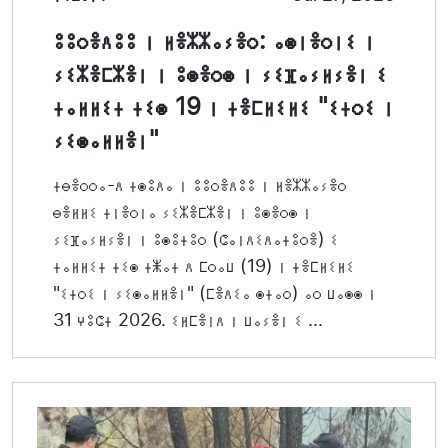
ⵓⵓⵔⴻⴷⵓⵓ ⵏ ⵍⴻⵣⵣⴰⵢⴻⵔ: ⴰⵙⵏⴻⵔⵏⵉ ⵏ
ⵢⵉⵣⴻⵎⵣⴻⵏ ⵏ ⵓⵙⴻⵔⵙ ⵏ ⵢⵉⴼⴰⵢⵍⵢⴻⵏ ⵉ
ⵜⴰⵍⵍⵉⵜ ⵜⵉⵙ 19 ⵏ ⵜⴻⵎⵍⵉⵍⵉ "ⵉⵜⵔⵉ ⵏ
ⵢⵉⵙⴰⵍⵍⴻⵏ"
ⵜⴱⴻⵔⵔⴰ-ⴷ ⵜⵙⵓⴷⴰ ⵏ ⵓⵓⵔⴻⴷⵓⵓ ⵏ ⵍⴻⵣⵣⴰⵢⴻⵔ
ⴱⴻⵍⵍⵉ ⵜⵏⴻⵔⵏⴰ ⵢⵉⵣⴻⵎⵣⴻⵏ ⵏ ⵓⵙⴻⵔⵙ ⵏ
ⵢⵉⴼⴰⵢⵍⵢⴻⵏ ⵏ ⵓⵙⵓⵜⵓⵔ (ⵛⴰⵏⴷⵉⴷⴰⵜⵓⵔⴻ) ⵉ
ⵜⴰⵍⵍⵉⵜ ⵜⵉⵙ ⵜⵥⴰⵜ ⴷ ⵎⵔⴰⵡ (19) ⵏ ⵜⴻⵎⵍⵉⵍⵉ
"ⵉⵜⵔⵉ ⵏ ⵢⵉⵙⴰⵍⵍⴻⵏ" (ⵎⴻⴷⵉⴰ ⵙⵜⴰⵔ) ⴰⵔ ⵡⴰⵙⵙ ⵏ
31 ⵖⵓⵛⵜ 2026. ⵉⵍⵎⴻⵏⴷ ⵏ ⵡⴰⵢⴻⵏ ⵉ ...