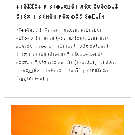
ⵜⵏⴻⵣⵣⵓⵜ ⴷ ⵢⵉⵙⴰⴳⵡⴻⵏ ⴷⴻⴳ ⵓⵖⴻⵔⴱⴰⵣ
ⵓⵏⵉⴳ ⵏ ⵢⵉⵍⴻⵍ ⴷⴻⴳ ⴱⵓⵓ ⵉⵙⵎⴰïⵍ
ⵢⴻⵙⵙⴻⵍⵡⵉ ⵓⵏⴻⵖⵍⴰⴼ ⵏ ⴷⴰⵅⴻⵍ, ⵜⵉⵎⵏⴰⴹⵉⵏ ⵏ
ⵜⵎⵓⵔⵜ ⴷ ⵓⵙⴰⵍⵍⴰⵍ (ⵜⵔⴰⵏⵙⵃⵓⵔⵜ), ⵎⴰⵙⵙ ⵙⴰïⴷ
ⵙⴰⵄⵢⵓⴷ, ⵡⴰⵙⵙ-ⴰ ⵏ ⵍⴻⵜⵏⴰⵢⴻⵏ ⴷⴻⴳ ⵓⵖⴻⵔⴱⴰⵣ
ⵓⵏⵉⴳ ⵏ ⵢⵉⵍⴻⵍ (ⴻⵏⵙⵎⵍ) "ⴰⵎⴻⵖⵔⴰⵙ ⴰⵀⵎⴻⴷ
ⴱⵓⵓⴳⴰⵔⴰ" ⴷⴻⴳ ⴱⵓⵓ ⵉⵙⵎⴰïⵍ (ⵜⵉⵃⴰⵣⴰ), ⵜⴰⵎⴻⵖⵔⴰ
ⵏ ⵓⵙⵓⴼⴼⴻⵖ ⵏ ⵓⵀⴻⵢⵢⵓⵍ ⵡⵉⵙ 51 ⵏ ⵢⵉⵎⴻⵣⵡⵓⵔⴰ
(ⵓⴼⴼⵉⵛⵉⴻⵔⵙ) ⵏ ...