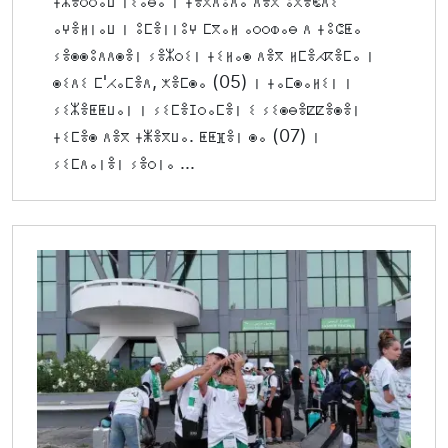
ⵜⵣⴻⵔⵔⴰⵡ ⵏⵉⴰⴱⴰ ⵏ ⵜⴻⴳⴷⵓⴷⴰ ⴷⴻⴳ ⵓⴳⴻⵞⴷⵉ
ⴰⵖⴻⵍⵏⴰⵡ ⵏ ⵓⵎⴻⵏⵏⵓⵖ ⵎⴳⴰⵍ ⴰⵔⵔⵀⴰⴱ ⴷ ⵜⵓⵛⵟⴰ
ⵢⴻⵙⵙⵓⴷⴷⵙⴻⵏ ⵢⴻⵣⵔⵉⵏ ⵜⵉⵍⴰⵙ ⴷⴻⴳ ⵍⵎⴻⵃⴽⴻⵎⴰ ⵏ
ⵙⵉⴷⵉ ⵎ'ⵃⴰⵎⴻⴷ, ⵅⴻⵎⵙⴰ (05) ⵏ ⵜⴰⵎⵙⴰⵍⵉⵏ ⵏ
ⵢⵉⵣⴻⵟⵟⵡⴰⵏ ⵏ ⵢⵉⵎⴻⵊⵔⴰⵎⴻⵏ ⵉ ⵢⵉⵙⴱⴻⵇⵇⴻⵙⴻⵏ
ⵜⵉⵎⴻⵙ ⴷⴻⴳ ⵜⵥⴻⴳⵡⴰ. ⵟⵟⴼⴻⵏ ⵙⴰ (07) ⵏ
ⵢⵉⵎⴷⴰⵏⴻⵏ ⵢⴻⵔⵏⴰ ...