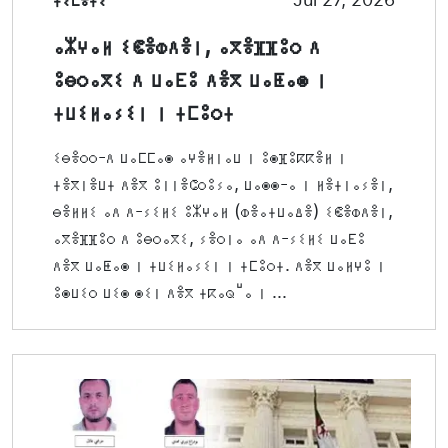
ⴰⵣⵖⴰⵍ ⵉⵞⴻⵀⴷⴻⵏ, ⴰⴳⴻⴼⴼⵓⵔ ⴷ
ⵓⴱⵔⴰⴳⵉ ⴷ ⵡⴰⴹⵓ ⴷⴻⴳ ⵡⴰⵟⴰⵙ ⵏ
ⵜⵡⵉⵍⴰⵢⵉⵏ ⵏ ⵜⵎⵓⵔⵜ
ⵉⴱⴻⵔⵔ-ⴷ ⵡⴰⵎⵎⴰⵙ ⴰⵖⴻⵍⵏⴰⵡ ⵏ ⵓⵙⴼⵓⴽⴽⴻⵍ ⵏ
ⵜⴻⴳⵏⴻⵡⵜ ⴷⴻⴳ ⵓⵏⵏⴻⵛⵔⵓⵢⴰ, ⵡⴰⵙⵙ-ⴰ ⵏ ⵍⴻⵜⵏⴰⵢⴻⵏ,
ⴱⴻⵍⵍⵉ ⴰⴷ ⴷ-ⵢⵉⵍⵉ ⵓⵣⵖⴰⵍ (ⵀⴻⴰⵜⵡⴰⵠⴻ) ⵉⵞⴻⵀⴷⴻⵏ,
ⴰⴳⴻⴼⴼⵓⵔ ⴷ ⵓⴱⵔⴰⴳⵉ, ⵢⴻⵔⵏⴰ ⴰⴷ ⴷ-ⵢⵉⵍⵉ ⵡⴰⴹⵓ
ⴷⴻⴳ ⵡⴰⵟⴰⵙ ⵏ ⵜⵡⵉⵍⴰⵢⵉⵏ ⵏ ⵜⵎⵓⵔⵜ. ⴷⴻⴳ ⵡⴰⵍⵖⵓ ⵏ
ⵓⵙⵡⵉⵔ ⵡⵉⵙ ⵙⵉⵏ ⴷⴻⴳ ⵜⴽⴰⵕⵯⴰ ⵏ ...