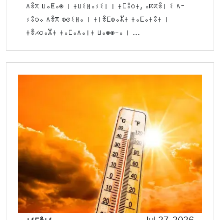
ⴷⴻⴳ ⵡⴰⵟⴰⵙ ⵏ ⵜⵡⵉⵍⴰⵢⵉⵏ ⵏ ⵜⵎⵓⵔⵜ, ⴰⴽⴽⴻⵏ ⵉ ⴷ-
ⵢⵓⵔⴰ ⴷⴻⴳ ⵀⵚⵉⵍⴰ ⵏ ⵜⵏⴻⵎⵀⴰⵣⵜ ⵜⴰⵎⴰⵜⵓⵜ ⵏ
ⵜⴻⵃⵔⴰⵣⵜ ⵜⴰⵎⴰⴷⴰⵏⵜ ⵡⴰⵙⵙ-ⴰ ⵏ ...
ⵜⵉⵎⴻⵜⵉ
Jul 27, 2026