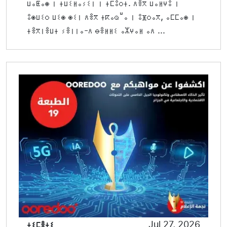
ⵡⴰⵟⴰⵙ ⵏ ⵜⵡⵉⵍⴰⵢⵉⵏ ⵏ ⵜⵎⵓⵔⵜ. ⴷⴻⴳ ⵡⴰⵍⵖⵓ ⵏ
ⵓⵙⵡⵉⵔ ⵡⵉⵙ ⵙⵉⵏ ⴷⴻⴳ ⵜⴽⴰⵕⵯⴰ ⵏ ⵓⴼⵔⴰⴳ, ⴰⵎⵎⴰⵙ ⵏ
ⵜⴻⴳⵏⴻⵡⵜ ⵢⴻⵏⵏⴰ-ⴷ ⴱⴻⵍⵍⵉ ⴰⵣⵖⴰⵍ ⴰⴷ ...
ⵜⵉⵎⴻⵜⵉ
Jul 27, 2026