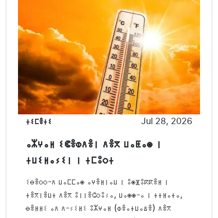
ⵜⵉⵎⴻⵜⵉ
Jul 28, 2026
ⴰⵣⵖⴰⵍ ⵉⵞⴻⵀⴷⴻⵏ ⴷⴻⴳ ⵡⴰⵟⴰⵙ ⵏ
ⵜⵡⵉⵍⴰⵢⵉⵏ ⵏ ⵜⵎⵓⵔⵜ
ⵉⴱⴻⵔⵔ-ⴷ ⵡⴰⵎⵎⴰⵙ ⴰⵖⴻⵍⵏⴰⵡ ⵏ ⵓⵙⴼⵓⴽⴽⴻⵍ ⵏ
ⵜⴻⴳⵏⴻⵡⵜ ⴷⴻⴳ ⵓⵏⵏⴻⵛⵔⵓⵢⴰ, ⵡⴰⵙⵙ-ⴰ ⵏ ⵜⵜⵍⴰⵜⴰ,
ⴱⴻⵍⵍⵉ ⴰⴷ ⴷ-ⵢⵉⵍⵉ ⵓⵣⵖⴰⵍ (ⵀⴻⴰⵜⵡⴰⵠⴻ) ⴷⴻⴳ