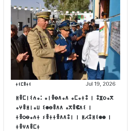
ⵜⵉⵎⴻⵜⵉ
Jul 19, 2026
ⵍⴻⵎⵏⵉⵄⴰ: ⴰⵏⴻⴱⴷⴰⴷ ⴰⵎⴰⵜⵓ ⵏ ⵓⴼⵔⴰⴳ
ⴰⵖⴻⵍⵏⴰⵡ ⵉⵙⴱⴻⴷⴷ ⴰⴳⴻⵞⴷⵉ ⵏ
ⵜⴻⵔⴱⴰⵄⵜ ⵢⴻⵜⵜⴻⴷⴷⵓⵏ ⵏ ⵍⵃⵓⵍⵉⵙⵙ ⵏ
ⵜⴻⵖⴷⴻⵎⵜ