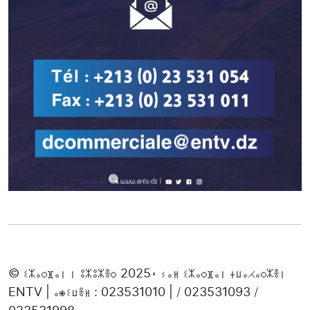
© ⵉⵣⴰⵔⴼⴰⵏ ⵏ ⵓⵣⵓⵣⴻⵔ 2025، ⵢⴰⵍ ⵉⵣⴰⵔⴼⴰⵏ ⵜⵡⴰⵃⴰⵔⵣⴻⵏ
ENTV | ⴰⵙⵉⵡⴻⵍ : 023531010 | / 023531093 /