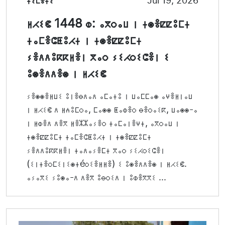
ⵜⵉⵎⴻⵜⵉ
Jul 19, 2026
ⵍⵃⵉⵞ 1448 ⵀ: ⴰⴳⵔⴰⵡ ⵏ ⵜⵙⴻⵇⵇⵓⵎⵜ
ⵜⴰⵎⴻⵛⵟⵓⵃⵜ ⵏ ⵜⵙⴻⵇⵇⵓⵎⵜ
ⵢⴻⴷⴷⵓⴽⴽⵍⴻⵏ ⴳⴰⵔ ⵢⵉⵃⵔⵉⵛⴻⵏ ⵉ
ⵓⵙⴻⴷⴷⴻⵙ ⵏ ⵍⵃⵉⵞ
ⵢⴻⵙⵙⴻⵍⵡⵉ ⵓⵏⴻⴱⴷⴰⴷ ⴰⵎⴰⵜⵓ ⵏ ⵡⴰⵎⵎⴰⵙ ⴰⵖⴻⵍⵏⴰⵡ
ⵏ ⵍⵃⵉⵞ ⴷ ⵍⵄⵓⵎⵔⴰ, ⵎⴰⵙⵙ ⵟⴰⵀⴻⵔ ⴱⴻⵔⴰⵉⴽ, ⵡⴰⵙⵙ-ⴰ
ⵏ ⵍⵀⴻⴷ ⴷⴻⴳ ⵍⴻⵣⵣⴰⵢⴻⵔ ⵜⴰⵎⴰⵏⴻⵖⵜ, ⴰⴳⵔⴰⵡ ⵏ
ⵜⵙⴻⵇⵇⵓⵎⵜ ⵜⴰⵎⴻⵛⵟⵓⵃⵜ ⵏ ⵜⵙⴻⵇⵇⵓⵎⵜ
ⵢⴻⴷⴷⵓⴽⴽⵍⴻⵏ ⵜⴰⴷⴰⵢⴻⵎⵜ ⴳⴰⵔ ⵢⵉⵃⵔⵉⵛⴻⵏ
(ⵉⵏⵜⴻⵔⵎⵉⵏⵉⵙⵜéⵔⵉⴻⵍⵍⴻ) ⵉ ⵓⵙⴻⴷⴷⴻⵙ ⵏ ⵍⵃⵉⵞ.
ⴰⵢⴰⴳⵉ ⵢⵓⵙⴰ-ⴷ ⴷⴻⴳ ⵓⴱⵔⵉⴷ ⵏ ⵓⵀⴻⴳⴳⵉ ...