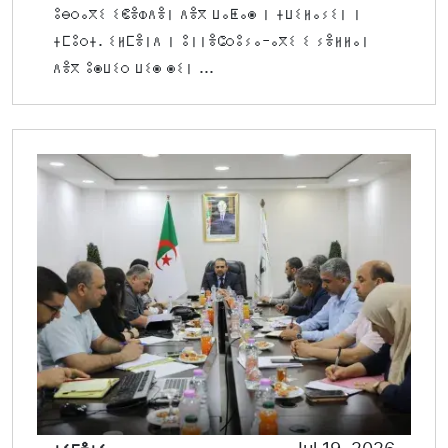
ⵓⴱⵔⴰⴳⵉ ⵉⵞⴻⵀⴷⴻⵏ ⴷⴻⴳ ⵡⴰⵟⴰⵙ ⵏ ⵜⵡⵉⵍⴰⵢⵉⵏ ⵏ
ⵜⵎⵓⵔⵜ. ⵉⵍⵎⴻⵏⴷ ⵏ ⵓⵏⵏⴻⵛⵔⵓⵢⴰ-ⴰⴳⵉ ⵉ ⵢⴻⵍⵍⴰⵏ
ⴷⴻⴳ ⵓⵙⵡⵉⵔ ⵡⵉⵙ ⵙⵉⵏ ...