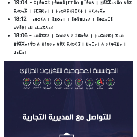
19:04
-
ⵓⵏⴻⵙⵛⵓ ⵜⴻⵙⵙⴻⵏⵎⵎⴻⵔ ⵍⵯⴻⵀⴷ ⵏ ⵍⴻⵣⵣⴰⵢⴻⵔ ⴷⴻⴳ
ⵓⵃⵔⴰⵣ ⵏ ⵓⵎⵓⴽⴰⵏ ⵏ ⵜⴰⵔⴽⵓⵍⵓⵊⵉⵜ ⵏ ⵜⵉⵃⴰⵣⴰ
18:12
-
ⴰⴱⵔⵉⴷ ⵏ ⵓⴼⵔⴰⵏ ⵏ ⵓⵙⴻⵍⵡⴰⵢ ⵏ ⵓⵙⵇⴰⵎⵓ
ⴰⵖⴻⵍⵏⴰⵡ ⴰⵎⴰⴳⴷⴰⵢ
18:06
-
ⴰⵀⴻⴳⴳⵉ ⵏ ⵓⴱⵔⵉⴷ ⵉ ⵓⵞⵀⴻⴷ ⵏ ⵜⴰⵛⵔⵉⴽⵜ ⴳⴰⵔ
ⵍⴻⵣⵣⴰⵢⴻⵔ ⴷ ⵍⵉⴱⵢⴰ ⴷⴻⴳ ⵓⵃⵔⵉⵛ ⵏ ⵡⴰⵎⴰⵏ ⴷ ⵢⵉⵙⵓⴼⴰ ⵏ
ⵡⴰⵎⴰⵏ