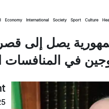
l
Economy
International
Society
Sport
Culture
Hea
هورية يصل إلى قصر
وجين في المنافسات الق
Masto
Emai
Fac
nt
25