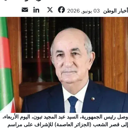
inkedIn
Email
Facebook
X
أخبار الوطن
03 يونيو, 2026
وصل رئيس الجمهورية، السيد عبد المجيد تبون، اليوم الأربعاء،
إلى قصر الشعب (الجزائر العاصمة) للإشراف على مراسم