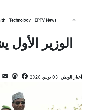
Toggle theme
lth
Technology
EPTV News
الوزير الأول 
don
l
ebook
أخبار الوطن
03 يونيو, 2026