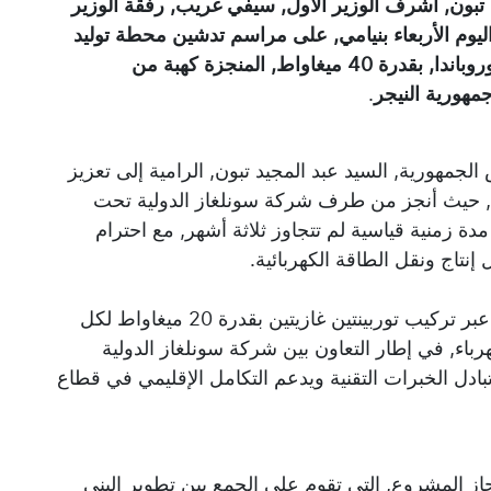
 تبون, أشرف الوزير الأول, سيفي غريب, رفقة الوزير
اليوم الأربعاء بنيامي, على مراسم تدشين محطة توليد
الكهرباء للتضامن الجزائري-النيجري بمنطقة غوروباندا, بقدرة 40 ميغاواط, المنجزة كهبة من
جمهورية النيجر
.
جمهورية, السيد عبد المجيد تبون, الرامية إلى تعزيز
ب, حيث أنجز من طرف شركة سونلغاز الدولية تحت
ة زمنية قياسية لم تتجاوز ثلاثة أشهر, مع احترام
 إنتاج ونقل الطاقة الكهربائية.
ويتضمن المشروع إنشاء محطة لتوليد الكهرباء عبر تركيب توربينتين غازيتين بقدرة 20 ميغاواط لكل
باء, في إطار التعاون بين شركة سونلغاز الدولية
 تبادل الخبرات التقنية ويدعم التكامل الإقليمي في قطاع
از المشروع, التي تقوم على الجمع بين تطوير البنى