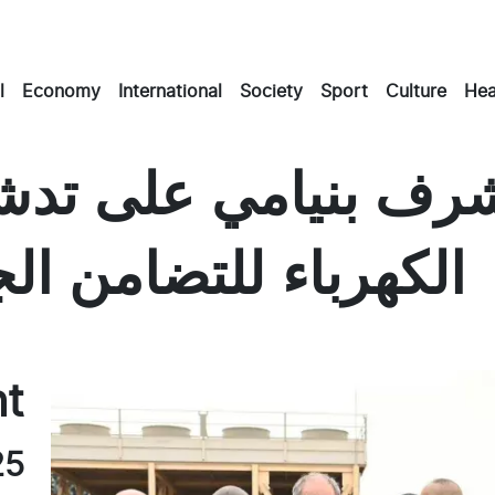
l
Economy
International
Society
Sport
Culture
Hea
يشرف بنيامي على تدش
الكهرباء للتضامن ال
Masto
Emai
Fac
nt
25