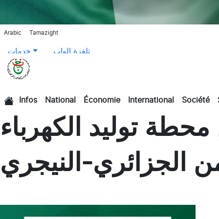
Arabic
Tamazight
تلفزة الواب
خدمات
Infos
National
Économie
International
Société
الرئيسية
محطة توليد الكهرباء
ن الجزائري-النيجري