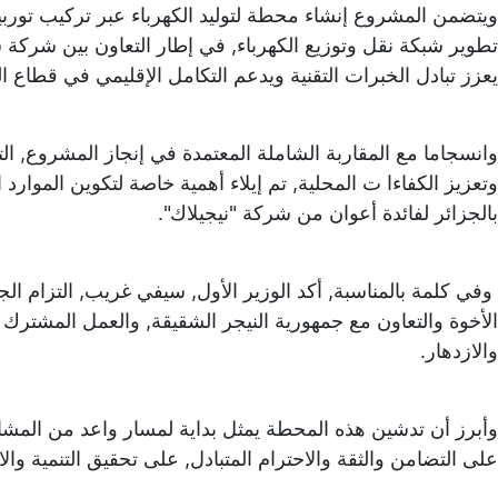
تطوير شبكة نقل وتوزيع الكهرباء, في إطار التعاون بين شركة سون
يعزز تبادل الخبرات التقنية ويدعم التكامل الإقليمي في قطاع ا
وانسجاما مع المقاربة الشاملة المعتمدة في إنجاز المشروع, الت
وتعزيز الكفاءا ت المحلية, تم إيلاء أهمية خاصة لتكوين الموار
بالجزائر لفائدة أعوان من شركة "نيجيلاك".
وفي كلمة بالمناسبة, أكد الوزير الأول, سيفي غريب, التزام ال
الأخوة والتعاون مع جمهورية النيجر الشقيقة, والعمل المشترك م
والازدهار.
وأبرز أن تدشين هذه المحطة يمثل بداية لمسار واعد من المشاري
على التضامن والثقة والاحترام المتبادل, على تحقيق التنمية وا