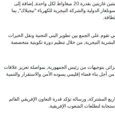
ويتضمن المشروع إنشاء محطة لتوليد الكهرباء عبر تركيب توربينتين غازيتين بقدرة 20 ميغاواط لكل واحدة, إضافة إلى
لغاز الدولية والشركة النيجرية للكهرباء "نيجيلاك", بما
لطاقة.
ي تقوم على الجمع بين تطوير البنى التحتية ونقل الخبرات
د البشرية النيجرية, من خلال تنظيم دورة تكوينية متخصصة
جزائر, بتوجيهات من رئيس الجمهورية, بمواصلة تعزيز علاقات
ن أجل بناء فضاء إقليمي يسوده الأمن والاستقرار والتنمية
ع المشتركة, ورسالة تؤكد قدرة التعاون الإفريقي القائم
لاستجابة لتطلعات الشعوب الإفريقية.