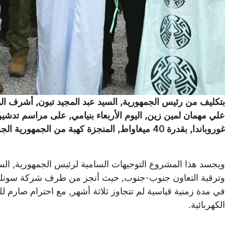
بتكليف من رئيس الجمهورية, السيد عبد المجيد تبون, أشرف الوز
علي مهمان لمين زين, اليوم الأربعاء بنيامي, على مراسم تدشي
غوروباندا, بقدرة 40 ميغاواط, المنجزة كهبة من الجمهورية الجزائرية الديمقراطية الشعبية إلى جمهورية النيجر
ويجسد هذا المشروع التوجيهات السامية لرئيس الجمهورية, السيد
وترقية التعاون جنوب-جنوب, حيث أنجز من طرف شركة سونلغاز
في مدة زمنية قياسية لم تتجاوز ثلاثة أشهر, مع احترام صارم للم
الكهربائية.