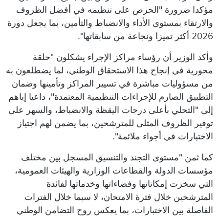
مؤكدا ضرورة "الحرص على تنظيمه في أفضل الظروف
والارتقاء بمستوى الأداء والانضباط والتأمين، بما يجعل دورة
2026 أكثر تميزا ونجاعة من سابقاتها".
وأكد الوزير أن رؤساء مراكز الإجراء يشكلون "حلقة
محورية في إنجاح هذا الاستحقاق الوطني، لما يضطلعون به
من مسؤوليات مباشرة في تسيير المراكز وتأمينها وضمان
التطبيق الصارم للإجراءات التنظيمية المعتمدة"، داعيا إياهم
إلى "التحلي بأعلى درجات اليقظة والانضباط، والسهر على
توفير الظروف المثلى للمترشحين، بما يضمن لهم اجتياز
الاختبارات في أجواء ملائمة".
كما ثمن "مستوى التجند والتنسيق المسجل بين مختلف
مؤسسات الدولة والقطاعات الوزارية والهيئات العمومية،
التي سخرت إمكاناتها وفضاءاتها وخدماتها لفائدة
المترشحين خلال فترة الامتحان، لا سيما خلال الفترات
الفاصلة بين الاختبارات، بما يعكس روح التضامن الوطني