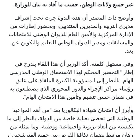
عبر جميع ولايات الوطن، حسب ما أفاد به بيان للوزارة.
وأوضح ذات المصدر أن هذه الندوة جرت تحت إشراف
مديري التربية والمديرين المنتدبين، وبحضور إطارات من
الإدارة المركزية والأمين العام للديوان الوطني للامتحانات
والمسابقات ومدير الديوان الوطني للتعليم والتكوين عن
بعد.
وفي مستهل كلمته، أكد الوزير أن هذا اللقاء يندرج في
إطار "التحضير المحكم لهذا الاستحقاق الوطني المدرسي
الهام، بالنظر إلى المسؤولية الكبيرة الملقاة على عاتق
رؤساء مراكز الإجراء والدور المحوري الذي يضطلعون به
في ضمان حسن تنظيم وتأمين هذا الامتحان الهام".
وأبرز أن امتحان شهادة البكالوريا يعد "من أهم المواعيد
الوطنية التي تحظى بعناية خاصة من الدولة، بالنظر إلى ما
يكتسيه من أبعاد تربوية واجتماعية ووطنية، وما يمثله من
رهان مرتبط بضمان تكافؤ الفرص بين جميع المترشحين"،