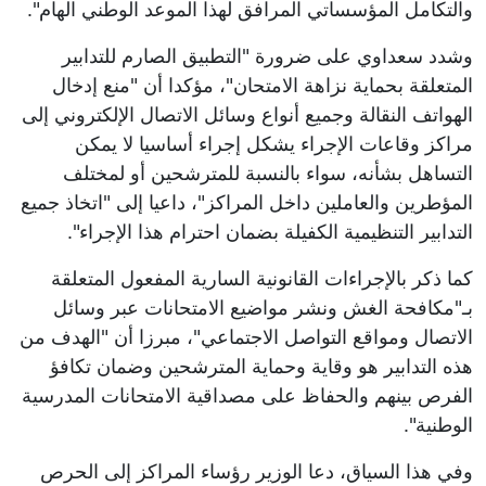
والتكامل المؤسساتي المرافق لهذا الموعد الوطني الهام".
وشدد سعداوي على ضرورة "التطبيق الصارم للتدابير
المتعلقة بحماية نزاهة الامتحان"، مؤكدا أن "منع إدخال
الهواتف النقالة وجميع أنواع وسائل الاتصال الإلكتروني إلى
مراكز وقاعات الإجراء يشكل إجراء أساسيا لا يمكن
التساهل بشأنه، سواء بالنسبة للمترشحين أو لمختلف
المؤطرين والعاملين داخل المراكز"، داعيا إلى "اتخاذ جميع
التدابير التنظيمية الكفيلة بضمان احترام هذا الإجراء".
كما ذكر بالإجراءات القانونية السارية المفعول المتعلقة
بـ"مكافحة الغش ونشر مواضيع الامتحانات عبر وسائل
الاتصال ومواقع التواصل الاجتماعي"، مبرزا أن "الهدف من
هذه التدابير هو وقاية وحماية المترشحين وضمان تكافؤ
الفرص بينهم والحفاظ على مصداقية الامتحانات المدرسية
الوطنية".
وفي هذا السياق، دعا الوزير رؤساء المراكز إلى الحرص