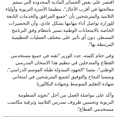
اقتصر على بعض الخسائر المادية المحدودة التي ستتم
معالجتها في أقرب الآجال"، مطمئنا الأسرة التربوية وأولياء
التلاميذ والمترشحين بأن "جميع المرافق والخدمات التابعة
للوزارة تواصل أداء مهامها بشكل عادي، وأن التحضيرات
الخاصة بالامتحانات الوطنية تسير بانتظام وفق البرنامج
المسطر، دون أي تأثير على مختلف العمليات التنظيمية
المرتبطة بها".
وفي ختام كلمته، جدد الوزير "ثقته في جميع مستخدمي
القطاع والمتدخلين في تنظيم هذا الامتحان المدرسي
الوطني"، مثمنا "الجهود المبذولة طيلة الموسم الدراسي"،
ومتمنيا النجاح والتوفيق لجميع المترشحين في امتحاني
شهادة التعليم المتوسط وشهادة البكالوريا.
وأكد على مواصلة العمل من أجل "تجويد المنظومة
التربوية وتحسين ظروف تمدرس التلاميذ وترقية مكاسب
مستخدمي القطاع".