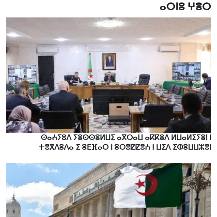
ⴰⵔⵏⵓ ⵖⴻⵔ
ⵙⴰⵄⵢⵓⴷ ⵢⴻⵙⵙⴻⵍⵡⵉ ⴰⴳⵔⴰⵡ ⴰⴽⴽⴻⴷ ⵍⵡⴰⵍⵉⵢⴻⵏ ⵏ
ⵜⴻⴳⴷⵓⴷⴰ ⵉ ⵓⴹⴼⴰⵔ ⵏ ⵓⵔⴻⵇⵇⴻⵄ ⵏ ⵡⵉⴷ ⵉⵀⵓⵡⵡⵣⴻⵏ