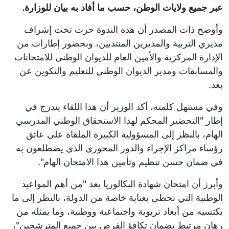
عبر جميع ولايات الوطن، حسب ما أفاد به بيان للوزارة.
وأوضح ذات المصدر أن هذه الندوة جرت تحت إشراف
مديري التربية والمديرين المنتدبين، وبحضور إطارات من
الإدارة المركزية والأمين العام للديوان الوطني للامتحانات
والمسابقات ومدير الديوان الوطني للتعليم والتكوين عن
بعد.
وفي مستهل كلمته، أكد الوزير أن هذا اللقاء يندرج في
إطار "التحضير المحكم لهذا الاستحقاق الوطني المدرسي
الهام، بالنظر إلى المسؤولية الكبيرة الملقاة على عاتق
رؤساء مراكز الإجراء والدور المحوري الذي يضطلعون به
في ضمان حسن تنظيم وتأمين هذا الامتحان الهام".
وأبرز أن امتحان شهادة البكالوريا يعد "من أهم المواعيد
الوطنية التي تحظى بعناية خاصة من الدولة، بالنظر إلى ما
يكتسيه من أبعاد تربوية واجتماعية ووطنية، وما يمثله من
رهان مرتبط بضمان تكافؤ الفرص بين جميع المترشحين"،