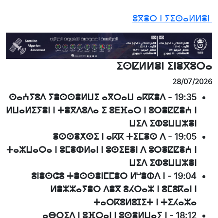
ⵓⴳⴻⵔ ⵏ ⵢⵉⵙⴰⵍⵍⴻⵏ
ⵉⵙⵇⵍⵍⴻⵏ ⵉⵏⴻⴳⵓⵔⴰ
28/07/2026
ⵙⴰⵄⵢⵓⴷ ⵢⴻⵙⵙⴻⵍⵡⵉ ⴰⴳⵔⴰⵡ ⴰⴽⴽⴻⴷ
-
19:35
ⵍⵡⴰⵍⵉⵢⴻⵏ ⵏ ⵜⴻⴳⴷⵓⴷⴰ ⵉ ⵓⴹⴼⴰⵔ ⵏ ⵓⵔⴻⵇⵇⴻⵄ ⵏ
ⵡⵉⴷ ⵉⵀⵓⵡⵡⵣⴻⵏ
ⴻⵙⵙⴻⵅⵙⵉ ⵏ ⴰⴽⴽ ⵜⵉⵎⴻⵙ ⴷ
-
19:05
ⵜⴰⵣⵡⴰⵔⴰ ⵏ ⵓⵎⴻⵀⵍⴰⵏ ⵏ ⵓⵙⵉⴹⴻⵏ ⴷ ⵓⵔⴻⵇⵇⴻⵄ ⵏ
ⵡⵉⴷ ⵉⵀⵓⵡⵡⵣⴻⵏ
ⵓⵏⴻⵙⵛⵓ ⵜⴻⵙⵙⴻⵏⵎⵎⴻⵔ ⵍⵯⴻⵀⴷ ⵏ
-
19:04
ⵍⴻⵣⵣⴰⵢⴻⵔ ⴷⴻⴳ ⵓⵃⵔⴰⵣ ⵏ ⵓⵎⵓⴽⴰⵏ ⵏ
ⵜⴰⵔⴽⵓⵍⵓⵊⵉⵜ ⵏ ⵜⵉⵃⴰⵣⴰ
ⴰⴱⵔⵉⴷ ⵏ ⵓⴼⵔⴰⵏ ⵏ ⵓⵙⴻⵍⵡⴰⵢ ⵏ
-
18:12