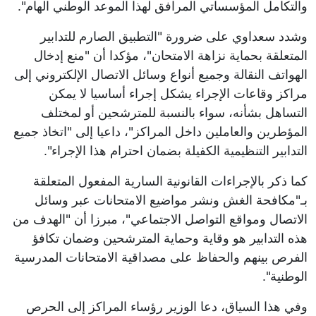
والتكامل المؤسساتي المرافق لهذا الموعد الوطني الهام".
وشدد سعداوي على ضرورة "التطبيق الصارم للتدابير
المتعلقة بحماية نزاهة الامتحان"، مؤكدا أن "منع إدخال
الهواتف النقالة وجميع أنواع وسائل الاتصال الإلكتروني إلى
مراكز وقاعات الإجراء يشكل إجراء أساسيا لا يمكن
التساهل بشأنه، سواء بالنسبة للمترشحين أو لمختلف
المؤطرين والعاملين داخل المراكز"، داعيا إلى "اتخاذ جميع
التدابير التنظيمية الكفيلة بضمان احترام هذا الإجراء".
كما ذكر بالإجراءات القانونية السارية المفعول المتعلقة
بـ"مكافحة الغش ونشر مواضيع الامتحانات عبر وسائل
الاتصال ومواقع التواصل الاجتماعي"، مبرزا أن "الهدف من
هذه التدابير هو وقاية وحماية المترشحين وضمان تكافؤ
الفرص بينهم والحفاظ على مصداقية الامتحانات المدرسية
الوطنية".
وفي هذا السياق، دعا الوزير رؤساء المراكز إلى الحرص