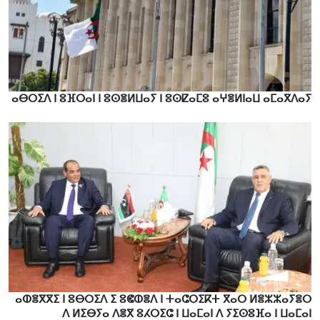
ⴰⴱⵔⵉⴷ ⵏ ⵓⴼⵔⴰⵏ ⵏ ⵓⵙⴻⵍⵡⴰⵢ ⵏ ⵓⵙⵇⴰⵎⵓ ⴰⵖⴻⵍⵏⴰⵡ ⴰⵎⴰⴳⴷⴰⵢ
ⴰⵀⴻⴳⴳⵉ ⵏ ⵓⴱⵔⵉⴷ ⵉ ⵓⵞⵀⴻⴷ ⵏ ⵜⴰⵛⵔⵉⴽⵜ ⴳⴰⵔ ⵍⴻⵣⵣⴰⵢⴻⵔ
ⴷ ⵍⵉⴱⵢⴰ ⴷⴻⴳ ⵓⵃⵔⵉⵛ ⵏ ⵡⴰⵎⴰⵏ ⴷ ⵢⵉⵙⵓⴼⴰ ⵏ ⵡⴰⵎⴰⵏ