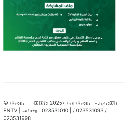
© ⵉⵣⴰⵔⴼⴰⵏ ⵏ ⵓⵣⵓⵣⴻⵔ 2025، ⵢⴰⵍ ⵉⵣⴰⵔⴼⴰⵏ ⵜⵡⴰⵃⴰⵔⵣⴻⵏ
ENTV | ⴰⵙⵉⵡⴻⵍ : 023531010 | / 023531093 /
023531998