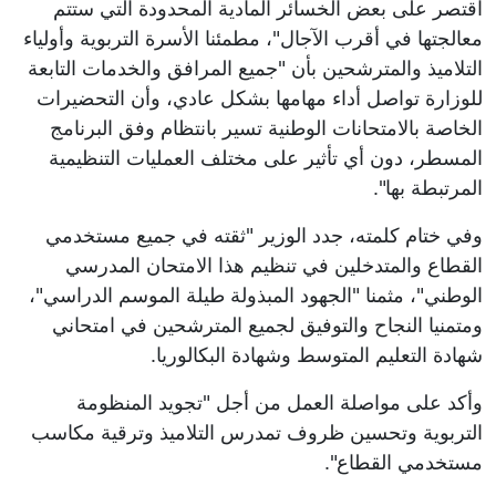
اقتصر على بعض الخسائر المادية المحدودة التي ستتم
معالجتها في أقرب الآجال"، مطمئنا الأسرة التربوية وأولياء
التلاميذ والمترشحين بأن "جميع المرافق والخدمات التابعة
للوزارة تواصل أداء مهامها بشكل عادي، وأن التحضيرات
الخاصة بالامتحانات الوطنية تسير بانتظام وفق البرنامج
المسطر، دون أي تأثير على مختلف العمليات التنظيمية
المرتبطة بها".
وفي ختام كلمته، جدد الوزير "ثقته في جميع مستخدمي
القطاع والمتدخلين في تنظيم هذا الامتحان المدرسي
الوطني"، مثمنا "الجهود المبذولة طيلة الموسم الدراسي"،
ومتمنيا النجاح والتوفيق لجميع المترشحين في امتحاني
شهادة التعليم المتوسط وشهادة البكالوريا.
وأكد على مواصلة العمل من أجل "تجويد المنظومة
التربوية وتحسين ظروف تمدرس التلاميذ وترقية مكاسب
مستخدمي القطاع".