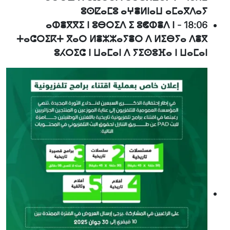
ⵓⵙⵇⴰⵎⵓ ⴰⵖⴻⵍⵏⴰⵡ ⴰⵎⴰⴳⴷⴰⵢ
ⴰⵀⴻⴳⴳⵉ ⵏ ⵓⴱⵔⵉⴷ ⵉ ⵓⵞⵀⴻⴷ ⵏ
-
18:06
ⵜⴰⵛⵔⵉⴽⵜ ⴳⴰⵔ ⵍⴻⵣⵣⴰⵢⴻⵔ ⴷ ⵍⵉⴱⵢⴰ ⴷⴻⴳ
ⵓⵃⵔⵉⵛ ⵏ ⵡⴰⵎⴰⵏ ⴷ ⵢⵉⵙⵓⴼⴰ ⵏ ⵡⴰⵎⴰⵏ