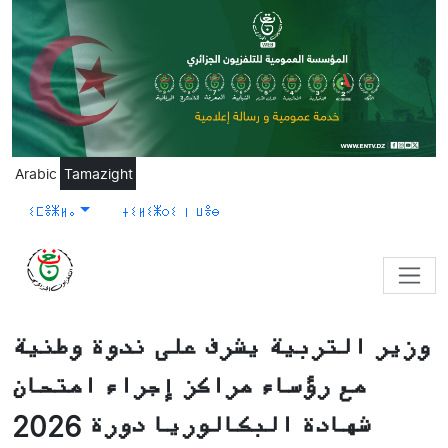
Skip to main content
Arabic
Tamazight
ⵉⵎⴻⵥⵍⴰ
ⵜⵉⵍⵉⵥⵔⵉ ⵏ ⵡⴻⴱ
وزير التربية يشرف على ندوة وطنية
مع رؤساء مراكز إجراء امتحان
شهادة البكالوريا دورة 2026