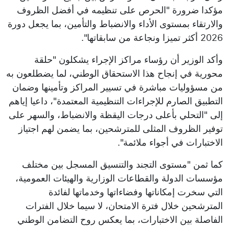
مؤكدا ضرورة "الحرص على تنظيمه في أفضل الظروف
والارتقاء بمستوى الأداء والانضباط والتأمين، بما يجعل دورة
2026 أكثر تميزا ونجاعة من سابقاتها".
وأكد الوزير أن رؤساء مراكز الإجراء يشكلون "حلقة
محورية في إنجاح هذا الاستحقاق الوطني، لما يضطلعون به
من مسؤوليات مباشرة في تسيير المراكز وتأمينها وضمان
التطبيق الصارم للإجراءات التنظيمية المعتمدة"، داعيا إياهم
إلى "التحلي بأعلى درجات اليقظة والانضباط، والسهر على
توفير الظروف المثلى للمترشحين، بما يضمن لهم اجتياز
الاختبارات في أجواء ملائمة".
كما ثمن "مستوى التجند والتنسيق المسجل بين مختلف
مؤسسات الدولة والقطاعات الوزارية والهيئات العمومية،
التي سخرت إمكاناتها وفضاءاتها وخدماتها لفائدة
المترشحين خلال فترة الامتحان، لا سيما خلال الفترات
الفاصلة بين الاختبارات، بما يعكس روح التضامن الوطني