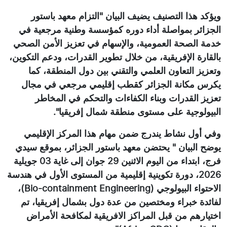
ويؤكد هذا التصنيف يضيف البيان "التزام معهد باستور
الجزائر بمواصلة أداء دوره كمؤسسة وطنية مرجعية في
خدمة الصحة العمومية، والإسهام في تعزيز الأمن الصحي
بالقارة الإفريقية، من خلال تطوير القدرات، ودعم التكوين،
وتعزيز التعاون العلمي والتقني بين دول المنطقة، كما
يكرس مكانة الجزائر كقطب إقليمي مرجعي في مجال
تعزيز القدرات وبناء الكفاءات والتحكم في المخاطر
البيولوجية على مستوى منطقة شمال إفريقيا".
وفي أول نشاط يندرج ضمن مهام هذا المركز الإقليمي
يوضح البيان " يحتضن معهد باستور الجزائر، بموقع سيدي
فرج، ابتداء من اليوم الاثنين 29 جوان إلى غاية 03 جويلية
2026، دورة تكوينية إقليمية من المستوى الأول في هندسة
الاحتواء البيولوجي (Bio-containment Engineering)،
لفائدة خبراء ومختصين من عدة دول بشمال إفريقيا، تم
اختيارهم من قبل المراكز الافريقية لمكافحة الأمراض