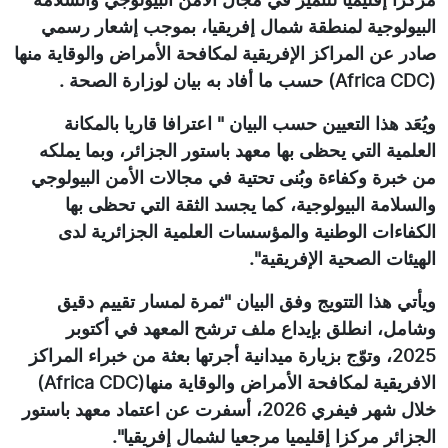
البيولوجية لمنطقة شمال إفريقيا، بموجب إشعار رسمي
صادر عن المراكز الإفريقية لمكافحة الأمراض والوقاية منها
(Africa CDC) حسب ما أفاد به بيان لوزارة الصحة .
ويُعَد هذا التعيين حسب البيان " اعترافا قاريا بالمكانة
العلمية التي يحظى بها معهد باستور الجزائر، وبما يملكه
من خبرة وكفاءة وبُنى تحتية في مجالات الأمن البيولوجي
والسلامة البيولوجية، كما يجسد الثقة التي تحظى بها
الكفاءات الوطنية والمؤسسات العلمية الجزائرية لدى
الهيئات الصحية الإفريقية".
ويأتي هذا التتويج وفق البيان "ثمرة لمسار تقييم دقيق
وشامل، انطلق بإيداع ملف ترشح المعهد في أكتوبر
2025، وتوّج بزيارة ميدانية أجرتها بعثة من خبراء المراكز
الافريقية لمكافحة الأمراض والوقاية منها(Africa CDC)
خلال شهر فيفري 2026، أسفرت عن اعتماد معهد باستور
الجزائر مركزا إقليميا مرجعيا لشمال إفريقيا".