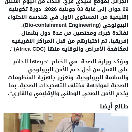
الجزائر، بموقع سيدي فرج، ابتداء من اليوم الاثنين
29 جوان إلى غاية 03 جويلية 2026، دورة تكوينية
إقليمية من المستوى الأول في هندسة الاحتواء
البيولوجي (Bio-containment Engineering)،
لفائدة خبراء ومختصين من عدة دول بشمال
إفريقيا، تم اختيارهم من قبل المراكز الافريقية
لمكافحة الأمراض والوقاية منها (Africa CDC)".
وتؤكد وزارة الصحة في الختام "حرصها الدائم
على العمل من أجل دعم الأمن البيولوجي
والسلامة البيولوجية، وتعزيز جاهزية المنظومات
الصحية لمواجهة مختلف التهديدات الصحية، بما
يخدم الأمن الصحي الوطني والإقليمي والقاري".
طالع أيضا