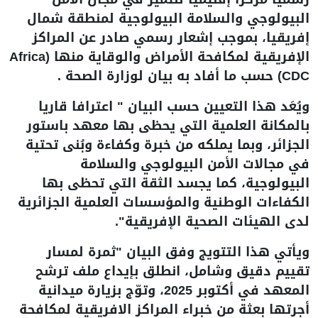
البيولوجي والسلامة البيولوجية لمنطقة شمال
إفريقيا، بموجب إشعار رسمي صادر عن المراكز
الإفريقية لمكافحة الأمراض والوقاية منها (Africa
CDC) حسب ما أفاد به بيان لوزارة الصحة .
ويُعَد هذا التعيين حسب البيان " اعترافا قاريا
بالمكانة العلمية التي يحظى بها معهد باستور
الجزائر، وبما يملكه من خبرة وكفاءة وبُنى تحتية
في مجالات الأمن البيولوجي والسلامة
البيولوجية، كما يجسد الثقة التي تحظى بها
الكفاءات الوطنية والمؤسسات العلمية الجزائرية
لدى الهيئات الصحية الإفريقية".
ويأتي هذا التتويج وفق البيان "ثمرة لمسار
تقييم دقيق وشامل، انطلق بإيداع ملف ترشح
المعهد في أكتوبر 2025، وتوّج بزيارة ميدانية
أجرتها بعثة من خبراء المراكز الافريقية لمكافحة