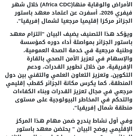
الأمراض والوقاية منها(Africa CDC) خلال شهر
فيفري 2026، أسفرت عن اعتماد معهد باستور
الجزائر مركزا إقليميا مرجعيا لشمال إفريقيا".
ويؤكد هذا التصنيف يضيف البيان "التزام معهد
باستور الجزائر بمواصلة أداء دوره كمؤسسة
وطنية مرجعية في خدمة الصحة العمومية،
والإسهام في تعزيز الأمن الصحي بالقارة
الإفريقية، من خلال تطوير القدرات، ودعم
التكوين، وتعزيز التعاون العلمي والتقني بين دول
المنطقة، كما يكرس مكانة الجزائر كقطب إقليمي
مرجعي في مجال تعزيز القدرات وبناء الكفاءات
والتحكم في المخاطر البيولوجية على مستوى
منطقة شمال إفريقيا".
وفي أول نشاط يندرج ضمن مهام هذا المركز
الإقليمي يوضح البيان " يحتضن معهد باستور