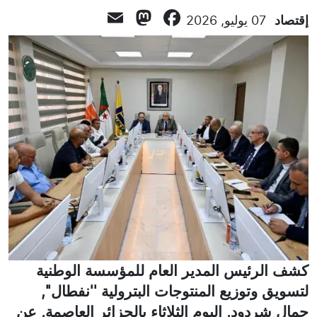
Mastodon
Email
Facebook
إقتصاد
07 يوليو, 2026
كشف الرئيس المدير العام للمؤسسة الوطنية
لتسويق وتوزيع المنتوجات البترولية ''نفطال'',
جمال شردود, اليوم الثلاثاء بالجزائر العاصمة, عن