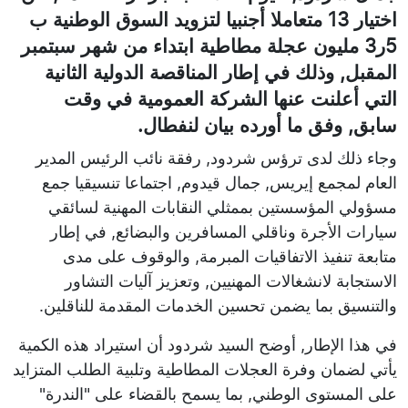
اختيار 13 متعاملا أجنبيا لتزويد السوق الوطنية ب
5ر3 مليون عجلة مطاطية ابتداء من شهر سبتمبر
المقبل, وذلك في إطار المناقصة الدولية الثانية
التي أعلنت عنها الشركة العمومية في وقت
سابق, وفق ما أورده بيان لنفطال.
وجاء ذلك لدى ترؤس شردود, رفقة نائب الرئيس المدير
العام لمجمع إيريس, جمال قيدوم, اجتماعا تنسيقيا جمع
مسؤولي المؤسستين بممثلي النقابات المهنية لسائقي
سيارات الأجرة وناقلي المسافرين والبضائع, في إطار
متابعة تنفيذ الاتفاقيات المبرمة, والوقوف على مدى
الاستجابة لانشغالات المهنيين, وتعزيز آليات التشاور
والتنسيق بما يضمن تحسين الخدمات المقدمة للناقلين.
في هذا الإطار, أوضح السيد شردود أن استيراد هذه الكمية
يأتي لضمان وفرة العجلات المطاطية وتلبية الطلب المتزايد
على المستوى الوطني, بما يسمح بالقضاء على "الندرة"