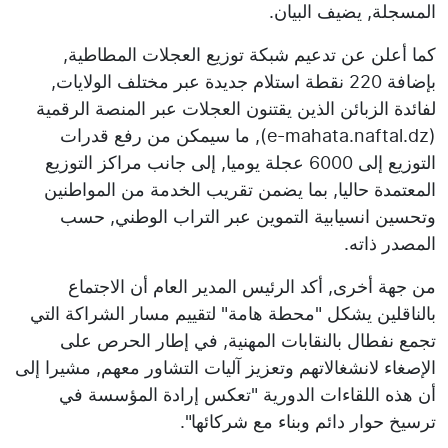
المسجلة, يضيف البيان.
كما أعلن عن تدعيم شبكة توزيع العجلات المطاطية,
بإضافة 220 نقطة استلام جديدة عبر مختلف الولايات,
لفائدة الزبائن الذين يقتنون العجلات عبر المنصة الرقمية
(e-mahata.naftal.dz), ما سيمكن من رفع قدرات
التوزيع إلى 6000 عجلة يوميا, إلى جانب مراكز التوزيع
المعتمدة حاليا, بما يضمن تقريب الخدمة من المواطنين
وتحسين انسيابية التموين عبر التراب الوطني, حسب
المصدر ذاته.
من جهة أخرى, أكد الرئيس المدير العام أن الاجتماع
بالناقلين يشكل "محطة هامة" لتقييم مسار الشراكة التي
تجمع نفطال بالنقابات المهنية, في إطار الحرص على
الإصغاء لانشغالاتهم وتعزيز آليات التشاور معهم, مشيرا إلى
أن هذه اللقاءات الدورية "تعكس إرادة المؤسسة في
ترسيخ حوار دائم وبناء مع شركائها".