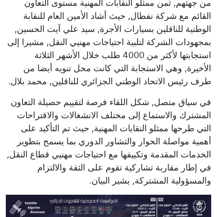
من جهتهم, ثمن ممثلو النقابات المهنية مستوى التعاون
القائم مع شركة نفطال, حيث أشاد الأمين العام للنقابة
الوطنية للناقلين بسيارات الأجرة, سيد علي آيت الحسين,
بمجهودات الشركة لتلبية احتياجات مهنيي النقل, مشيرا إلى
استجابتها لأكثر من 4000 طلب خلال الأشهر الثلاثة
الأخيرة, وهي الاستجابة التي كانت محل تنويه أيضا من
طرف رئيس الاتحاد الوطني الجزائري للناقلين, محمد بلال.
في سياق متصل, شكل اللقاء فرصة لتقييم حصيلة التعاون
المشترك والاستماع إلى مختلف الانشغالات والاقتراحات
التي طرحها ممثلو النقابات المهنية, حيث تم التأكيد على
أهمية مواصلة الحوار والتشاور الدوري بما يسمح بتطوير
الخدمات المقدمة وتكييفها مع احتياجات مهنيي قطاع النقل,
في إطار مقاربة تشاركية تقوم على الثقة والالتزام
والمسؤولية المشتركة, يشير البيان.