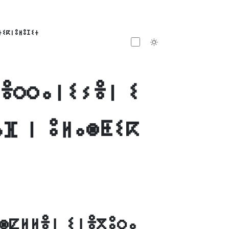
ⵜⵉⴽⵏⵓⵍⵓⵊⵉⵜ
Toggle theme
ⴱⴻⵔⵔⴰⵏⵉⵢⴻⵏ ⵉ
ⴰⴼ ⵏ ⵓⵍⴰⵙⵟⵉⴽ
ⵙⵇⵍⵍⴻⵏ ⵉⵏⴻⴳⵓⵔⴰ