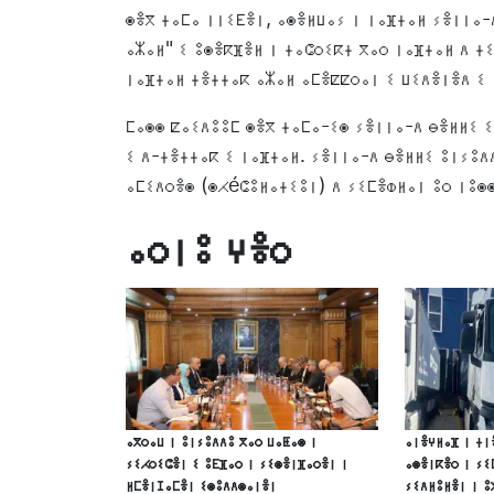
ⵙⴻⴳ ⵜⴰⵎⴰ ⵏⵏⵉⴹⴻⵏ, ⴰⵙⴻⵍⵡⴰⵢ ⵏ ⵏⴰⴼⵜⴰⵍ ⵢⴻⵏⵏⴰ-
ⴰⵣⴰⵍ" ⵉ ⵓⵙⴻⴽⴼⴻⵍ ⵏ ⵜⴰⵛⵔⵉⴽⵜ ⴳⴰⵔ ⵏⴰⴼⵜⴰⵍ ⴷ ⵜ
ⵏⴰⴼⵜⴰⵍ ⵜⴻⵜⵜⴰⴽ ⴰⵣⴰⵍ ⴰⵎⴻⵇⵇⵔⴰⵏ ⵉ ⵡⵉⴷⴻⵏⴻⴷ ⵉ 
ⵎⴰⵙⵙ ⵇⴰⵉⴷⵓⵓⵎ ⵙⴻⴳ ⵜⴰⵎⴰ-ⵉⵙ ⵢⴻⵏⵏⴰ-ⴷ ⴱⴻⵍⵍⵉ 
ⵉ ⴷ-ⵜⴻⵜⵜⴰⴽ ⵉ ⵏⴰⴼⵜⴰⵍ. ⵢⴻⵏⵏⴰ-ⴷ ⴱⴻⵍⵍⵉ ⵓⵏⵢⵓⴷ
ⴰⵎⵉⴷⵔⴻⵙ (ⵙⵃéⵛⵓⵍⴰⵜⵉⵓⵏ) ⴷ ⵢⵉⵎⴻⵀⵍⴰⵏ ⵓⵔ ⵏⵓⵙ
ⴰⵔⵏⵓ ⵖⴻⵔ
ⴰⴳⵔⴰⵡ ⵏ ⵓⵏⵢⵓⴷⴷⵓ ⴳⴰⵔ ⵡⴰⵟⴰⵙ ⵏ
ⴰⵏⴻⵖⵍⴰⴼ ⵏ ⵜⵏ
ⵢⵉⵃⵔⵉⵛⴻⵏ ⵉ ⵓⴹⴼⴰⵔ ⵏ ⵢⵉⵙⴻⵏⴼⴰⵔⴻⵏ ⵏ
ⴰⵙⴻⵏⴽⴻⵔ ⵏ ⵢⵉ
ⵍⵎⴻⵏⵊⴰⵎⴻⵏ ⵉⵙⵓⴷⴷⵙⴰⵏⴻⵏ
ⵢⵉⴷⵍⵓⵍⴻⵏ ⵏ ⵓ