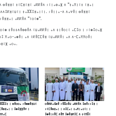
ⴷ ⴱⴻⵍⵍⵉ ⵜⵉⵎⵍⵉⵍⵉ ⴰⴽⴽⴻⴷ ⵢⵉⵏⴰⵀⴰⴼ ⴷ "ⵜⴰⴳⵏⵉⵜ ⵉⵍⴰⵏ
ⵉⴷⴷⵓⴽⵍⵉⵡⵉⵏ ⵜⴰⵣⵣⵓⵍⴰⵏⵉⵏ. ⵢⴻⵏⵏⴰ-ⴷ ⴷⴰⵖⴻⵏ ⴱⴻⵍⵍⵉ
ⵢⴻⵍⵍⴰⵏ ⴰⴽⴽⴻⴷ "ⵉⵔⵉⵙ".
ⵉⵔⵉⵙ ⵜⴻⵜⵜⵄⴻⵀⵀⴻⴷ ⵉⵡⴰⴽⴽⴻⵏ ⴰⴷ ⵜⵏⴻⵔⵏⵉ ⴰⵎⵓⵔ ⵏ ⵢⵉⵙⵓⵔⴰⴼ
ⴷⵓ ⴳⴰⵔ-ⴰⵙⴻⵏ ⴰⴷ ⵉⴽⴻⵎⵎⴻⵍ ⵉⵡⴰⴽⴽⴻⵏ ⴰⴷ ⴷ-ⵎⴰⴳⴳⵔⴻⵏ
ⵙⵍⵉⴼ ⴰⵔⴰ.
ⴻⵣⵣⵓⵜ ⵏ ⴱⴻⵔⵔⴰ ⵢⴻⵙⵙⴻⵍⵡⵉ
ⵔⴻⴽⴽⴰⵛⵀⴻ ⵢⴻⵣⵔⴻⵡ ⴰⴽⴽⴻⴷ ⵓⵀⴻⵢⵢⵓⵍ ⵏ
ⵎⴻⵀⵍⴰⵏ ⵏ ⵓⵙⵓⴼⴼⴻⵖ ⵏ
ⵢⵉⵎⴻⵀⵍⴰⵏ ⵏ ⵄⵓⵎⴰⵏ ⵜⴰⴳⵏⴰⵜⵉⵏ ⵏ
ⵅⵅⴰⵎ
ⵓⵙⴻⵏⵜⴻⵎ ⴷⴻⴳ ⵓⵙⴻⵍⴽⵓⵎ ⴷ ⵜⵉⴳⵣⵉ