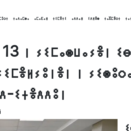
ⵎⵓⵔⵜ
ⵜⴰⴷⴰⵎⵙⴰ
ⴰⵎⴰⴹⴰⵍ
ⵜⵉⵎⴻⵜⵉ
ⴰⴷⴷⴰⵍ
ⵉⴷⵍⴻⵙ
ⵜⴰⵣⵎⴻⵔⵜ
ⵜⴰ
 13 ⵏ ⵢⵉⵎⴰⵙⵡⴰⵢⴻⵏ ⵉ
 ⵢⵉⵎⴻⵍⵢⵓⵏⴻⵏ ⵏ ⵢⵉⵙⵓⵔ
 ⴷ-ⵉⵜⴻⴷⴷⵓⵏ
ok
nkedIn
Email
ⵉ