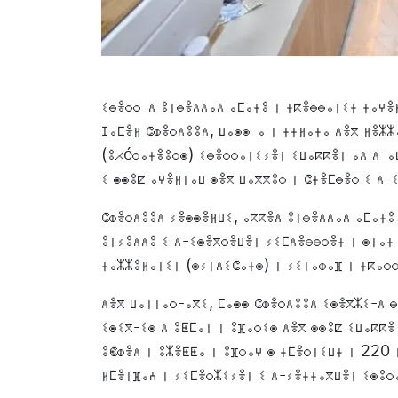
ⵉⴱⴻⵔⵔ-ⴷ ⵓⵏⴱⴻⴷⴷⴰⴷ ⴰⵎⴰⵜⵓ ⵏ ⵜⴽⴻⴱⴱⴰⵏⵉⵜ ⵜⴰⵖⴻⵍ
ⵊⴰⵎⴻⵍ ⵛⵀⴻⵔⴷⵓⵓⴷ, ⵡⴰⵙⵙ-ⴰ ⵏ ⵜⵜⵍⴰⵜⴰ ⴷⴻⴳ ⵍⴻⵣⵣ
(ⵓⵃéⵔⴰⵜⴻⵓⵔⵙ) ⵉⴱⴻⵔⵔⴰⵏⵉⵢⴻⵏ ⵉⵡⴰⴽⴽⴻⵏ ⴰⴷ ⴷ-ⴰ
ⵉ ⵙⵙⵓⵇ ⴰⵖⴻⵍⵏⴰⵡ ⵙⴻⴳ ⵡⴰⴳⴳⵓⵔ ⵏ ⵛⵜⴻⵎⴱⴻⵔ ⵉ ⴷ-
ⵛⵀⴻⵔⴷⵓⵓⴷ ⵢⴻⵙⵙⴻⵍⵡⵉ, ⴰⴽⴽⴻⴷ ⵓⵏⴱⴻⴷⴷⴰⴷ ⴰⵎⴰⵜⵓ 
ⵓⵏⵢⵓⴷⴷⵓ ⵉ ⴷ-ⵉⵙⴻⴳⵔⴻⵡⴻⵏ ⵢⵉⵎⴷⴻⴱⴱⵔⴻⵜ ⵏ ⵙⵏⴰⵜ
ⵜⴰⵣⵣⵓⵍⴰⵏⵉⵏ (ⵙⵢⵏⴷⵉⵛⴰⵜⵙ) ⵏ ⵢⵉⵏⴰⵀⴰⴼ ⵏ ⵜⴽⴰⵔⵔ
ⴷⴻⴳ ⵡⴰⵏⵏⴰⵔ-ⴰⴳⵉ, ⵎⴰⵙⵙ ⵛⵀⴻⵔⴷⵓⵓⴷ ⵉⵙⴻⴳⵣⵉ-ⴷ 
ⵉⵙⵉⴳ-ⵉⵙ ⴷ ⵓⵟⵎⴰⵏ ⵏ ⵓⴼⴰⵔⵉⵙ ⴷⴻⴳ ⵙⵙⵓⵇ ⵉⵡⴰⴽⴽⴻ
ⵓⵞⵀⴻⴷ ⵏ ⵓⵣⴻⵟⵟⴰ ⵏ ⵓⴼⵔⴰⵖ ⵙ ⵜⵎⴻⵔⵏⵉⵡⵜ ⵏ 220 
ⵍⵎⴻⵏⴼⴰⵄ ⵏ ⵢⵉⵎⴻⵔⵣⵉⵢⴻⵏ ⵉ ⴷ-ⵢⴻⵜⵜⴰⴳⵡⴻⵏ ⵉⵙⵓⵔⴰ