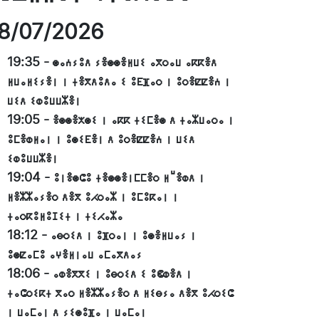
8/07/2026
19:35
-
ⵙⴰⵄⵢⵓⴷ ⵢⴻⵙⵙⴻⵍⵡⵉ ⴰⴳⵔⴰⵡ ⴰⴽⴽⴻⴷ
ⵍⵡⴰⵍⵉⵢⴻⵏ ⵏ ⵜⴻⴳⴷⵓⴷⴰ ⵉ ⵓⴹⴼⴰⵔ ⵏ ⵓⵔⴻⵇⵇⴻⵄ ⵏ
ⵡⵉⴷ ⵉⵀⵓⵡⵡⵣⴻⵏ
19:05
-
ⴻⵙⵙⴻⵅⵙⵉ ⵏ ⴰⴽⴽ ⵜⵉⵎⴻⵙ ⴷ ⵜⴰⵣⵡⴰⵔⴰ ⵏ
ⵓⵎⴻⵀⵍⴰⵏ ⵏ ⵓⵙⵉⴹⴻⵏ ⴷ ⵓⵔⴻⵇⵇⴻⵄ ⵏ ⵡⵉⴷ
ⵉⵀⵓⵡⵡⵣⴻⵏ
19:04
-
ⵓⵏⴻⵙⵛⵓ ⵜⴻⵙⵙⴻⵏⵎⵎⴻⵔ ⵍⵯⴻⵀⴷ ⵏ
ⵍⴻⵣⵣⴰⵢⴻⵔ ⴷⴻⴳ ⵓⵃⵔⴰⵣ ⵏ ⵓⵎⵓⴽⴰⵏ ⵏ
ⵜⴰⵔⴽⵓⵍⵓⵊⵉⵜ ⵏ ⵜⵉⵃⴰⵣⴰ
18:12
-
ⴰⴱⵔⵉⴷ ⵏ ⵓⴼⵔⴰⵏ ⵏ ⵓⵙⴻⵍⵡⴰⵢ ⵏ
ⵓⵙⵇⴰⵎⵓ ⴰⵖⴻⵍⵏⴰⵡ ⴰⵎⴰⴳⴷⴰⵢ
18:06
-
ⴰⵀⴻⴳⴳⵉ ⵏ ⵓⴱⵔⵉⴷ ⵉ ⵓⵞⵀⴻⴷ ⵏ
ⵜⴰⵛⵔⵉⴽⵜ ⴳⴰⵔ ⵍⴻⵣⵣⴰⵢⴻⵔ ⴷ ⵍⵉⴱⵢⴰ ⴷⴻⴳ ⵓⵃⵔⵉⵛ
ⵏ ⵡⴰⵎⴰⵏ ⴷ ⵢⵉⵙⵓⴼⴰ ⵏ ⵡⴰⵎⴰⵏ