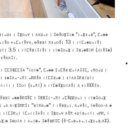
ⵏⴰⵡⵜ ⵏ ⵓⴼⵔⴰⵖ ⵏ ⴷⴷⵡⴰⵜ ⵏ ⵓⴱⴻⵔⴼⵓⵏⵙ "ⵏⴰⴼⵜⴰⵍ", ⵎⴰⵙⵙ
ⴰⵢⴻⵔ ⵜⴰⵎⴰⵏⴻⵖⵜ, ⴱⴻⵍⵍⵉ ⵅⵜⴰⵔⴻⵏ 13 ⵏ ⵢⵉⵎⴰⵙⵡⴰⵢⴻⵏ
ⵡⵉⵏ 3.5 ⵏ ⵢⵉⵎⴻⵍⵢⵓⵏⴻⵏ ⵏ ⵢⵉⵙⵓⵔⴰⴼ ⵏ ⵓⵍⴰⵙⵟⵉⴽ (ⵃⵏⴻⵓⵙ)
ⵉⵜⴻⴷⴷⵓⵏ.
ⵏ ⵎⵎⵓⵞⵎⵎⵓⵄ "ⵉⵔⵉⵙ", ⵎⴰⵙⵙ ⵊⴰⵎⴻⵍ ⵇⴰⵉⴷⵓⵓⵎ, ⴰⴳⵔⴰⵡ ⵏ
 ⵏ ⵜⵙⵓⴷⴰ-ⴰⴳⵉ ⴰⴽⴽⴻⴷ ⵢⵉⵎⵓⵍⴰⵙ ⵏ ⵜⵉⴷⴷⵓⴽⵍⵉⵡⵉⵏ
ⵉⵢⵉⵏ ⵏ ⵓⵊⵔⵉ (ⵜⴰⵅⵉ) ⴷ ⵢⵉⵎⵙⴻⴼⵔⵉⴷⴻⵏ ⴷ ⵜⵏⴻⵣⵣⵓⵜ.
ⴱⴻⵍⵍⵉ ⴰⵙⵙⴻⴽⵛⴻⵎ ⵏ ⵓⵟⵟⵓⵏ-ⴰⴳⵉ ⴰⵎⴻⵇⵇⵔⴰⵏ ⵏ ⵢⵉⵙⵓⵔⴰⴼ
ⵏ ⴰⴷ ⴷ-ⴼⵓⴽⴽⵓⵏ "ⵍⵉⵅⵚⴰⵙ" ⵉ ⵢⴻⵍⵍⴰⵏ. ⴷⴰⵖⴻⵏ, ⵉⴱⴻⵔⵔ-ⴷ ⵙ
ⵏ ⵢⵉⵎⵓⴽⴰⵏ ⵉⵎⴰⵢⵏⵓⵜⴻⵏ ⵏ ⵓⴼⵔⴰⵖ ⴷⴻⴳ ⵜⵡⵉⵍⴰⵢⵉⵏ ⴰⴽⴽ, ⵉ
ⴼ ⵙ ⵓⴱⵔⵉⴷ ⵏ ⵜⴰⵏⵙⴰ ⵓⵙⴻⵍⴽⵓⵎ (ⴻ-ⵎⴰⵀⴰⵜⴰ.ⵏⴰⴼⵜⴰⵍ.ⴷⵣ).