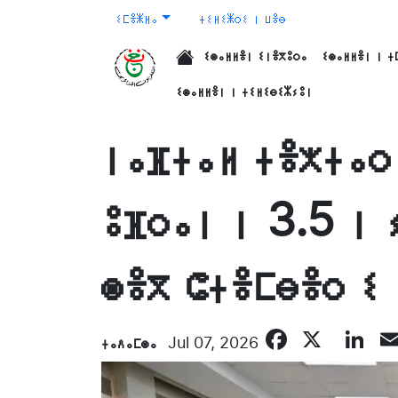
ⵉⵎⴻⵥⵍⴰ
ⵜⵉⵍⵉⵥⵔⵉ ⵏ ⵡⴻⴱ
ⵉⵙⴰⵍⵍⴻⵏ ⵉⵏⴻⴳⵓⵔⴰ
ⵉⵙⴰⵍⵍⴻⵏ ⵏ ⵜ
الرئيسية
ⵉⵙⴰⵍⵍⴻⵏ ⵏ ⵜⵉⵍⵉⴱⵉⵣⵢⵓⵏ
ⵏⴰⴼⵜⴰⵍ ⵜⴻⵅⵜⴰⵔ
ⵓⴼⵔⴰⵏ ⵏ 3.5 ⵏ
ⵙⴻⴳ ⵛⵜⴻⵎⴱⴻⵔ ⵉ
Facebo
X
Li
ⵜⴰⴷⴰⵎⵙⴰ
Jul 07, 2026