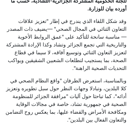
للجنة الحكومية المشتركة الجزائرية-التشادية، حسب ما
أورده بيان للوزارة.
وقد شكل اللقاء الذي يندرج في إطار "تعزيز علاقات
التعاون الثنائي في المجال الصحي" —يضيف ذات المصدر
— مناسبة سانحة للتأكيد على "عمق الروابط الأخوية
والتاريخية التي تجمع الجزائر وتشاد وكذا الإرادة المشتركة
لتعزيز التعاون الثنائي وتوسيع آفاقه، لا سيما في قطاع
الصحة، بما يستجيب لتطلعات الشعبين الشقيقين ويواكب
التحديات الصحية الراهنة".
وبالمناسبة، استعرض الطرفان "واقع النظام الصحي في
كلا البلدين، وتبادلا وجهات النظر حول سبل تطويره وتعزيز
أدائه"، كما تباحثا حول آليات "مرافقة الجزائر للمنظومة
الصحية في جمهورية تشاد، خاصة في مجالات الوقاية
ومكافحة الأمراض والقضاء عليها، بما يعكس روح التضامن
والتعاون الفعال بين البلدين".