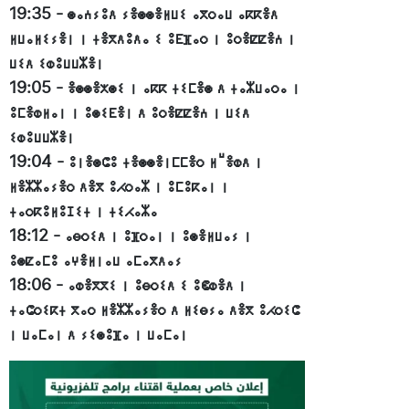
19:35
-
ⵙⴰⵄⵢⵓⴷ ⵢⴻⵙⵙⴻⵍⵡⵉ ⴰⴳⵔⴰⵡ ⴰⴽⴽⴻⴷ
ⵍⵡⴰⵍⵉⵢⴻⵏ ⵏ ⵜⴻⴳⴷⵓⴷⴰ ⵉ ⵓⴹⴼⴰⵔ ⵏ ⵓⵔⴻⵇⵇⴻⵄ ⵏ
ⵡⵉⴷ ⵉⵀⵓⵡⵡⵣⴻⵏ
19:05
-
ⴻⵙⵙⴻⵅⵙⵉ ⵏ ⴰⴽⴽ ⵜⵉⵎⴻⵙ ⴷ ⵜⴰⵣⵡⴰⵔⴰ ⵏ
ⵓⵎⴻⵀⵍⴰⵏ ⵏ ⵓⵙⵉⴹⴻⵏ ⴷ ⵓⵔⴻⵇⵇⴻⵄ ⵏ ⵡⵉⴷ
ⵉⵀⵓⵡⵡⵣⴻⵏ
19:04
-
ⵓⵏⴻⵙⵛⵓ ⵜⴻⵙⵙⴻⵏⵎⵎⴻⵔ ⵍⵯⴻⵀⴷ ⵏ
ⵍⴻⵣⵣⴰⵢⴻⵔ ⴷⴻⴳ ⵓⵃⵔⴰⵣ ⵏ ⵓⵎⵓⴽⴰⵏ ⵏ
ⵜⴰⵔⴽⵓⵍⵓⵊⵉⵜ ⵏ ⵜⵉⵃⴰⵣⴰ
18:12
-
ⴰⴱⵔⵉⴷ ⵏ ⵓⴼⵔⴰⵏ ⵏ ⵓⵙⴻⵍⵡⴰⵢ ⵏ
ⵓⵙⵇⴰⵎⵓ ⴰⵖⴻⵍⵏⴰⵡ ⴰⵎⴰⴳⴷⴰⵢ
18:06
-
ⴰⵀⴻⴳⴳⵉ ⵏ ⵓⴱⵔⵉⴷ ⵉ ⵓⵞⵀⴻⴷ ⵏ
ⵜⴰⵛⵔⵉⴽⵜ ⴳⴰⵔ ⵍⴻⵣⵣⴰⵢⴻⵔ ⴷ ⵍⵉⴱⵢⴰ ⴷⴻⴳ ⵓⵃⵔⵉⵛ
ⵏ ⵡⴰⵎⴰⵏ ⴷ ⵢⵉⵙⵓⴼⴰ ⵏ ⵡⴰⵎⴰⵏ