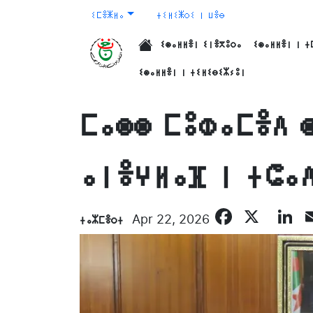
ⵉⵎⴻⵥⵍⴰ
ⵜⵉⵍⵉⵥⵔⵉ ⵏ ⵡⴻⴱ
ⵉⵙⴰⵍⵍⴻⵏ ⵉⵏⴻⴳⵓⵔⴰ
ⵉⵙⴰⵍⵍⴻⵏ ⵏ ⵜ
الرئيسية
ⵉⵙⴰⵍⵍⴻⵏ ⵏ ⵜⵉⵍⵉⴱⵉⵣⵢⵓⵏ
ⵎⴰⵙⵙ ⵎⵓⵀⴰⵎⴻⴷ 
ⴰⵏⴻⵖⵍⴰⴼ ⵏ ⵜⵛⴰ
Facebo
X
L
ⵜⴰⵣⵎⴻⵔⵜ
Apr 22, 2026