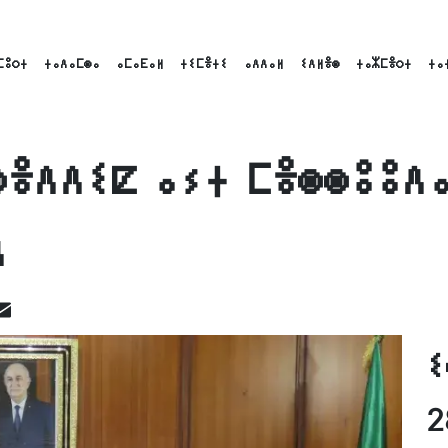
ⵎⵓⵔⵜ
ⵜⴰⴷⴰⵎⵙⴰ
ⴰⵎⴰⴹⴰⵍ
ⵜⵉⵎⴻⵜⵉ
ⴰⴷⴷⴰⵍ
ⵉⴷⵍⴻⵙ
ⵜⴰⵣⵎⴻⵔⵜ
ⵜⴰ
ⵙⴻⴷⴷⵉⵇ ⴰⵢⵜ ⵎⴻⵙⵙⵓⵓⴷ
ⴷ
ok
inkedIn
Email
ⵉ
2