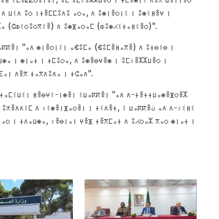
ⴷ ⵡⵉⴷ ⵓⵔ ⵏⵜⴻⵎⵎⵓⴷⵓ ⴰⵔⴰ, ⴷ ⵓⵙⵏⴻⵔⵏⵉ ⵏ ⵓⵙⵉⵍⴻⵖ ⵏ
ⴰ (ⵛⵀⵉⵔⵓⵔⴳⵉⴻ) ⴷ ⵓⵙⴼⴰⵔⴰⵎ (ⵀⵓⵙⵃⵉⵜⴰⵍⵉⴻⵔ)".
ⴽⴽⴻⵏ "ⴰⴷ ⵙⵏⴻⵔⵏⵉⵏ ⴰⵞⵓⵎⴰ (ⵞⵓⵎⴻⵍⴰⴳⴻ) ⴷ ⵓⵜⴱⵉⴱ ⵏ
ⵙⴰ ⵏ ⵙⵏⴰⵜ ⵏ ⵜⵎⵓⵔⴰ, ⴷ ⵓⵙⴻⴱⵖⴻⵙ ⵏ ⵓⵎⵢⴻⵣⵣⵡⴻⵔ ⵏ
ⴹⴰⵏ ⴷⴻⴳ ⵜⴰⴳⴷⵓⴷⴰ ⵏ ⵜⵛⴰⴷ".
 ⵜⴰⵎⵉⵡⵉⵏ ⵍⴻⴱⵖⵉ-ⵏⵙⴻⵏ ⵉⵡⴰⴽⴽⴻⵏ "ⴰⴷ ⴷ-ⵜⴻⵜⵜⵡⴰⵙⴻⴼⵔⴻⵣ
ⴷⵉⵎ ⴷ ⵢⵉⵙⴻⵏⴼⴰⵔⴻⵏ ⵏ ⵜⵉⴷⴻⵜ, ⵉ ⵡⴰⴽⴽⴻن ⴰⴷ ⴷ-ⵢⵉⵍⵉ
ⴰⵔ ⵏ ⵜⴷⴰⵡⵙⴰ, ⵢⴻⴱⵏⴰⵏ ⵖⴻⴼ ⵜⴻⴳⵎⴰⵜ ⴷ ⵓⵃⵔⴰⵣ ⴳⴰⵔ ⵙⵏⴰⵜ ⵏ