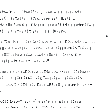
ⵙⴻⴷⴷⵉⵇ ⴰⵢⵜ ⵎⴻⵙⵙⵓⵓⴷⴰⵏ, ⵡⴰⵙⵙ-ⴰ ⵏ ⵜⵜⵍⴰⵜⴰ ⴷⴻⴳ
ⵔⴰⵣ ⵏ ⵜⴰⴳⴷⵓⴷⴰ ⵏ ⵜⵛⴰⴷ, ⵎⴰⵙⵙ ⴰⴱⴷⴻⵍⵎⴰⴷⵊⵉⴷ
ⴻⵔ ⴷⴻⴳ ⵓⵃⵔⵉⵛ ⵏ ⵜⵎⴻⵔⵏⵉⵡⵜ ⵜⵉⵙ ⴽⵓⵥ (4) ⵏ ⵜⵙⴻⵇⵇⵓⵎⴰ ⵏ
ⴽⴻⵏ ⵉ ⴷ-ⵢⵓⵔⴰ ⴷⴻⴳ ⵓⴷⵢⴰⵏ ⵏ ⵜⵏⴻⵖⵍⴰⴼⵜ.
ⵉ "ⵓⵙⵏⴻⵔⵏⵉ ⵏ ⵓⵏⵢⵓⴷⴷⵓ ⴳⴰⵔ ⵙⵏⴰⵜ ⵏ ⵜⵎⵓⵔⴰ ⴷⴻⴳ ⵡⴰⵏⵏⴰⵔ
ⵍⴰ-ⴷ ⴷ ⵜⴰⴳⵏⵉⵜ ⵉⵡⴰⴽⴽⴻⵏ ⴰⴷ ⴷ-ⵢⴻⵜⵜⵡⴰⵇⵇⴻⵔ "ⵓⵣⴰⵍ ⵏ
 ⵍⴻⵣⵣⴰⵢⴻⵔ ⴷ ⵜⵛⴰⴷ, ⴰⴽⴽⴻⴷ ⵍⴻⴱⵖⵉ ⵏ ⵓⵅⴻⴷⴷⵉⵎ ⵙ
ⵓⵜⴻⵏ ⴷⴻⴳ ⵓⵃⵔⵉⵛ ⵏ ⵜⴷⴰⵡⵙⴰ".
ⴰⵡⵙⴰ ⵏ ⵢⴰⵍ ⵜⴰⵎⵓⵔⵜ, ⴷ ⵡⴰⵎⴻⴽ ⴰⵔⴰ ⴷ-ⵢⵉⵍⵉ ⵓⵎⵢⴻⴱⴷⴻⵍ ⵏ
ⴽⴻⵏ ⵉ ⴷ-ⵏⴻⵎⵎⴻⵙⵙⴻⵏ ⵖⴻⴼ "ⵜⴰⵍⵍⴻⵍⵜ ⵏ ⵍⴻⵣⵣⴰⵢⴻⵔ ⵉ
 ⵏ ⵓⵃⵔⴰⵣ ⴷ ⵓⵎⴻⵏⵏⵓⵖ ⵎⴳⴰⵍ ⴰⵟⵟⴰⵏⴻⵏ, ⵉ ⵡⴰⴽⴽⴻⵏ ⴰⴷ ⴷ-
ⴰ".
ⴽⵛⴻⵎ (ⵃⴰⵔⵜⴻⵏⴰⵔⵉⴰⵜ) ⵙ ⵓⴼⵓⵙ ⵏ ⵢⵉⵡⴻⵏ ⵏ ⵓⵎⵜⴰⵡⴰ
ⴰⵍ ⵉⵎⴻⵇⵇⵔⴰⵏⴻⵏ, ⴰⵎ ⵓⵎⵢⴻⵣⵣⵡⴻⵔ ⵏ ⵜⵎⵓⵙⵏⵉ ⴷⴻⴳ ⵡⴰⵏⵏⴰⵔ