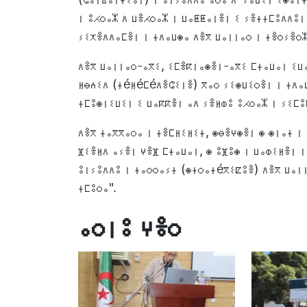
ⵏ ⵓⵃⵔⴰⵣ ⴷ ⵡⴻⵃⵔⴰⵣ ⵏ ⵡⴰⵟⵟⴰⵏⴻⵏ ⵉ ⵢⴻⵜⵜⵎⵓⴷⴷⵓⵏ 
ⵢⵉⵅⴻⴷⴷⴰⵎⴻⵏ ⵏ ⵜⴷⴰⵡⵙⴰ ⴷⴻⴳ ⵡⴰⵏⵏⴰⵔ ⵏ ⵜⴻⵔⵢⴻⵔⵣ
ⴷⴻⴳ ⵡⴰⵏⵏⴰⵔ-ⴰⴳⵉ, ⵉⵎⴻⴽⵏⴰⵙⴻⵏ-ⴰⴳⵉ ⵎⵜⴰⵡⴰⵏ ⵉⵡⴰ
ⵍⴱⵄⵉⴷ (ⵜéⵍéⵎéⴷⴻⵛⵉⵏⴻ) ⴳⴰⵔ ⵢⵉⵙⵡⵉⵔⴻⵏ ⵏ ⵜⴷⴰⵡ
ⵜⵎⵓⵙⵏⵉⵡⵉⵏ ⵉ ⵡⴰⴽⴽⴻⵏ ⴰⴷ ⵢⴻⵍⵀⵓ ⵓⵃⵔⴰⵣ ⵏ ⵢⵉⵎⵓ
ⴷⴻⴳ ⵜⴰⴳⴳⴰⵔⴰ ⵏ ⵜⴻⵎⵍⵉⵍⵉⵜ, ⵙⴱⴻⵖⵙⴻⵏ ⵙ ⵙⵏⴰⵜ ⵏ
ⴼⵉⴻⵍⴷ ⴰⵢⴻⵏ ⵖⴻⴼ ⵎⵜⴰⵡⴰⵏ, ⵙ ⵓⴼⵓⵙ ⵏ ⵡⴰⵀⵉⵍⴻⵏ ⵏ ⵓⵅⴻⴷ
ⵓⵏⵢⵓⴷⴷⵓ ⵏ ⵜⴰⵔⵔⴰⵢⵜ (ⵙⵜⵔⴰⵜéⴳⵉⵇⵓⴻ) ⴷⴻⴳ ⵡⴰⵏⵏ
ⵜⵎⵓⵔⴰ".
ⴰⵔⵏⵓ ⵖⴻⵔ