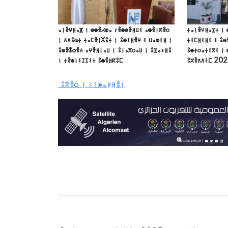
ⴰⵏⴻⵖⵍⴰⴼ ⵏ ⵙⵙⴻⵃⵀⴰ ⵢⴻⵙⵙⴻⵍⵡⵉ ⴰⵙⴻⵏⴽⴻⵔ
ⵜⴰⵏⴻⵖⵍⴰⴼⵜ ⵏ 
ⵏ ⴷⴷⵓⵕⵜ ⵜⴰⵎⴻⵏⵣⵓⵜ ⵏ ⵓⵙⵉⵍⴻⵖ ⵉ ⵡⴰⵀⵉⵍ ⵏ
ⵜⵉⵎⵍⵉⵍⵉ ⵉ ⵓⴱ
ⵓⵙⴻⵣⵔⴻⵄ ⴰⵖⴻⵍⵏⴰⵡ ⵏ ⵓⵏⴰⴳⵔⴰⵡ ⵏ ⵓⴼⴰⵢⵍⵓ
ⵓⵙⵜⵔⴰⵜⵉⴳⵉ ⵏ 
ⵏ ⵜⴻⵙⵏⵉⵊⵊⵉⵜ ⵓⵙⴻⵍⴽⵓⵎ
ⵓⵅⴻⴷⴷⵉⵎ 20
ⵓⴳⴻⵔ ⵏ ⵢⵉⵙⴰⵍⵍⴻⵏ