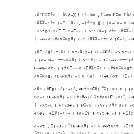
ⵢⴻⵎⵎⵓⴳⴻⵔ ⵓⵏⴻⵖⵍⴰⴼ ⵏ ⵜⴷⴰⵡⵙⴰ, ⵎⴰⵙⵙ ⵎⵓⵀⴰⵎⴻⴷ 
ⵍⴻⵣⵣⴰⵢⴻⵔ ⵜⴰⵎⴰⵏⴻⵖⵜ, ⴰⵏⴻⵖⵍⴰⴼ ⵏ ⵜⴷⴰⵡⵙⴰ ⴷ ⵓⵃ
ⴰⴱⴷⴻⵍⵔⴰⵀⵉⵎ ⵎⴰⵀⴰⵎⴰⵜ, ⵉ ⴷ-ⵢⵓⵙⴰⵏ ⵖⴻⵔ ⵍⴻⵣⵣⴰⵢ
ⵓⵏⴰⴱⴰⵖ ⵢⴻⴷⴷⵓⴽⵍⴻⵏ ⴳⴰⵔ ⵍⴻⵣⵣⴰⵢⴻⵔ ⴷ ⵜⵛⴰⴷ, ⴰⴽ
ⵜⴻⵎⵍⵉⵍⵉⵜ-ⴰⴳⵉ ⵉ ⴷ-ⵢⴻⵍⵍⴰⵏ ⵉⵡⴰⴽⴽⴻⵏ ⴰⴷ ⴷ-ⵢⵉⵍ
ⵏ ⵜⴷⴰⵡⵙⴰ" —ⴰⴽⴽⴻⵏ ⵉ ⴷ-ⵢⴻⵏⵏⴰ ⵡⵓⵏⴰⴱⴰⵖ— ⵜⴻⵍ
ⵡⴰⵙⵙⴰⵖⴻⵏ ⵏ ⵜⴻⴳⵎⴰⵜ ⴷ ⵓⵎⴻⵣⵔⵓⵢ ⵉ ⵢⴻⵙⴷⵓⴽⴽⵍⴻⵏ
ⴷⴷⵓⴽⴽⵍⴰ ⵉⵡⴰⴽⴽⴻⵏ ⴰⴷ ⴷ-ⵉⵍⵉⵏ ⵢⵉⵙⵡⵉⵔⴻⵏ ⵉⵎⴰⵢⵏ
ⴷⴻⴳ ⵜⴻⵎⵍⵉⵍⵉⵜ-ⴰⴳⵉ, ⵙⵇⴻⵔⴷⵛⴻⵏ "ⵓⵏⴰⴳⵔⴰⵡ ⵏ ⵜⴷ
ⵔⵔⴰⵢ ⵉⵡⴰⴽⴽⴻⵏ ⴰⴷ ⵢⴻⵏⴻⵔⵏⵉ ⵓⵅⴻⴷⴷⵉⵎ-ⴰⴳⵉ", ⴰⴽ
ⵓⵏⴰⴳⵔⴰⵡ ⵏ ⵜⴷⴰⵡⵙⴰ ⵏ ⵜⵛⴰⴷ, ⵍⴰⴷⵖⴰ ⴷⴻⴳ ⵡⴰⵏⵏⴰⵔ
ⵜⵉⴱⴰⵏ ⵜⵎⴻⵏⵜⵉⵍⵜ ⵏ ⵜⴷⴰⵎⴻⵏⵜ ⴳⴰⵔ ⵙⵏⴰⵜ ⵏ ⵜⵎⵓⵔ
ⴷⴰⵖⴻⵏ, ⵎⵜⴰⵡⴰⵏ "ⵉⵡⴰⴽⴽⴻⵏ ⴰⴷ ⴷ-ⵙⴱⴻⴷⴷⴻⵏ ⴰⵎⵢⴻ
(ⵛⵓⵏⵠⴻⵏⵜⵉⵓⵏ) ⵏ ⵓⵏⵢⵓⴷⴷⵓ ⴰⵔⴰ ⴷ-ⵢⴰⵡⵉⵏ ⵉⵙⴻⵏⵜ