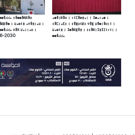
ⵙⵙⴻⵃⵃⴰ ⵜⴻⵙⵙⴻⴽⴽⴻⵔ
ⴰⵙⴻⵏⴽⴻⵔ ⵏ ⵢⵉⵎⴻⵀⵍⴰⵏ ⵏ ⵓⵙⴰⵢⴰⵙ ⵏ
ⴻⵇⵇⴻⵙ ⵏ ⵡⴰⵀⵉⵍ ⴰⵖⴻⵍⵏⴰⵡ ⵏ
ⵜⴻⵎⵏⴰⴹⵜ ⵏ ⵜⴻⴼⵔⵉⵇⵜ ⵖⴻⴼ ⵡⴻⵙⵏⴻⵔⵏⵉ ⵏ
ⵙⵙⴻⵃⵃⴰ ⴷⴻⴳ ⵡⴰⵏⵏⴰⵔ ⵏ
ⵡⴰⵀⵉⵍ ⵏ ⵓⵙⴻⴽⴼⴻⵍ ⵏ ⵜⵜⴻⴽⵏⵓⵍⵓⵊⵉⵢⵉⵏ ⵏ
26-2030
ⵙⵙⴻⵃⵃⴰ