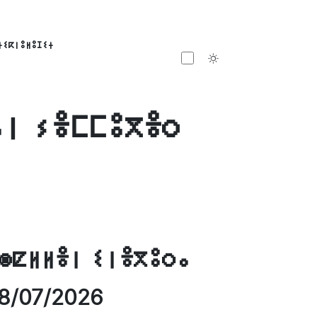
ⵜⵉⴽⵏⵓⵍⵓⵊⵉⵜ
Toggle theme
ⴰⵏ ⵢⴻⵎⵎⵓⴳⴻⵔ
ⵙⵇⵍⵍⴻⵏ ⵉⵏⴻⴳⵓⵔⴰ
8/07/2026