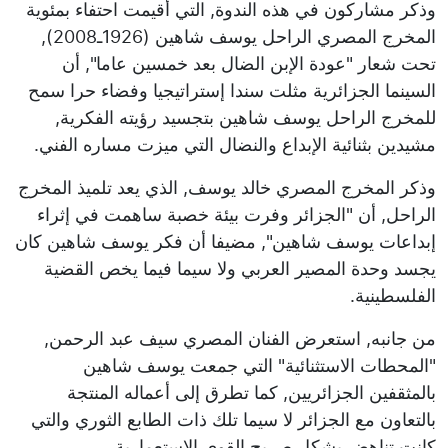
وذكر مشاركون في هذه الندوة, التي أقيمت احتفاء بمئوية
المخرج المصري الراحل يوسف شاهين (1926ـ2008),
تحت شعار "عودة الإبن الضال بعد خمسين عاما", أن
السينما الجزائرية مثلت سندا إستراتيجيا وفضاء حرا سمح
للمخرج الراحل يوسف شاهين بتجسيد رؤيته الفكرية,
مشيدين بثنائية الإبداع والنضال التي ميزت مساره الفني.
وذكر المخرج المصري خالد يوسف, الذي يعد تلميذ المخرج
الراحل, أن "الجزائر وفرت بيئة خصبة ساهمت في إثراء
إبداعات يوسف شاهين", مضيفا أن فكر يوسف شاهين كان
يجسد وحدة المصير العربي ولا سيما فيما يخص القضية
الفلسطينية.
من جانبه, استعرض الفنان المصري سيف عبد الرحمن,
"المحطات الاستثنائية" التي جمعت يوسف شاهين
بالمثقفين الجزائريين, كما تطرق إلى أعماله المنتجة
بالتعاون مع الجزائر لا سيما تلك ذات الطابع الثوري والتي
كانت تناهض بشكل صريح القوى الاستعمارية.