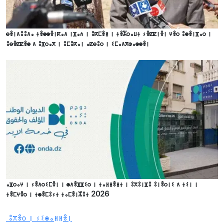
ⴱⴻⵏⴷⵓⵓⴷⴰ ⵜⴻⵙⵙⴻⵏⴽⴰⴷ ⵏⴼⴰⵄ ⵏ ⵓⴽⵎⴻⵍ ⵏ ⵜⴻⵣⵔⴰⵡⵜ ⵢⴻⵇⵇⵏⴻⵏ ⵖⴻⵔ ⵓⵙⴻⵏⴼⴰⵔ ⵏ
ⵓⴱⴻⵇⵇⴻⵙ ⴷ ⵓⴼⵔⴰⴳ ⵏ ⵓⵎⵓⴽⴰⵏ ⴰⵇⴱⵓⵔ ⵏ ⵉⵎⴰⴷⴳⵀⴰⵙⵙⴻⵏ
ⴰⴼⵔⴰⵖ ⵏ ⵢⴻⴷⵔⵉⵎⴻⵏ ⵏ ⵙⴷⴻⴼⴼⵉⵔ ⵏ ⵜⴰⵍⵍⴻⵍⵜ ⵏ ⵓⴳⵓⵏⴼⵓ ⵓⵏⴻⵔⵏⵉ ⴷ ⵜⵉⵏ ⵏ
ⵜⴻⵎⵖⴻⵔ ⵏ ⵜⵙⴻⵎⵓⵢⵜ ⵜⴰⵎⴻⵏⵣⵓⵜ 2026
ⵓⴳⴻⵔ ⵏ ⵢⵉⵙⴰⵍⵍⴻⵏ