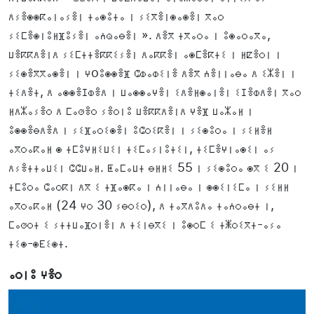
ⴷⵢⴻⵙⵙⴽⴰⵏⴰⵢⴻⵏ ⵜⴰⵙⵓⵜⴰ ⵏ ⵢⵉⴳⴻⵏⵙⴰⵙⴻⵏ ⴳⴰⵔ
ⵢⵉⵎⴻⵙⵏⵓⵍⴼⵓⵢⴻⵏ ⴰⵄⵕⴰⴱⴻⵏ ». ⴷⴻⴳ ⵜⴳⴰⵔⴰ ⵏ ⵓⵙⴰⵔⴰⴳⴰ,
ⵡⴻⴽⴽⴷⴻⵏⴷ ⵢⵉⵎⵜⵜⴻⴽⴽⵉⵢⴻⵏ ⴷⴰⴽⴽⴻⵏ ⴰⵙⵎⴻⴽⵜⵉ ⵏ ⵍⵇⴻⵔⵏ ⵏ
ⵢⵉⵙⴻⴳⴳⴰⵙⴻⵏ ⵏ ⵖoⵓⵙⵙⴻⴼ ⵛⵀⴰⵀⵉⵏⴻ ⴷⴻⴳ ⵄⴻⵏⵏⴰⴱⴰ ⴷ ⵉⵣⴻⵏ ⵏ
ⵜⵉⴷⴻⵜ, ⴷ ⴰⵙⵙⴻⵊⵀⴻⴷ ⵏ ⵡⴰⵙⵙⴰⵖⴻⵏ ⵉⴷⴻⵍⵙⴰⵏⴻⵏ ⵉⵊⴻⵀⴷⴻⵏ ⴳⴰⵔ
ⵍⴷⵣⴰⵢⴻⵔ ⴷ ⵎⴰⵚⴻⵔ ⵢⴻⵔⵏⵓ ⵡⴻⴽⴽⴷⴻⵏⴷ ⵖⴻⴼ ⵡⴰⵣⴰⵍ ⵏ
ⵓⵙⵙⴻⴱⴷⴻⴷ ⵏ ⵢⵉⴼⴰⵔⵉⵙⴻⵏ ⵓⵛⵔⵉⴽⴻⵏ ⵏ ⵢⵉⵙⵓⵔⴰ ⵏ ⵢⵉⵍⴻⵍ
ⴰⴳⵔⴰⴽⴰⵍ ⵙ ⵜⵎⵓⵖⵍⵉⵡⵉⵏ ⵜⵉⵎⴰⵢⵏⵓⵜⵉⵏ, ⵜⵉⵎⴻⵖⵏⴰⵙⵉⵏ ⴰⵢ
ⴷⵢⴻⵜⵜⴰⵡⵉⵏ ⵛⵛⵡⴰⵍ. ⵟⴰⵎⴰⵡⵜ ⴱⵍⵍⵉ 55 ⵏ ⵢⵉⵙⵓⵔⴰ ⵙⴳ ⵉ 20 ⵏ
ⵜⵎⵓⵔⴰ ⵛⴰⵔⴽⵏ ⴷⴳ ⵉ ⵜⴼⴰⵙⴽⴰ ⵏ ⵄⵏⵏⴰⴱⴰ ⵏ ⵙⵙⵉⵏⵉⵎⴰ ⵏ ⵢⵉⵍⵍ
ⴰⴳⵔⴰⴽⴰⵍ (24 ⵖⵔ 30 ⵢⴱⵔⵉⵔ), ⴷ ⵜⴰⴳⴷⵓⴷⴰ ⵜⴰⵄⵔⴰⴱⵜ ⵏ,
ⵎⴰⵚⵔⵜ ⵉ ⵢⵜⵜⵡⴰⴼⵔⵏⴻⵏ ⴷ ⵜⵉⵏⴱⴳⵉ ⵏ ⵓⵙⵔⵎ ⵉ ⵜⵥⵔⵉⴳⵜ-ⴰⵢⴰ
ⵜⵉⵙ-ⵙⴹⵉⵙⵜ.
ⴰⵔⵏⵓ ⵖⴻⵔ