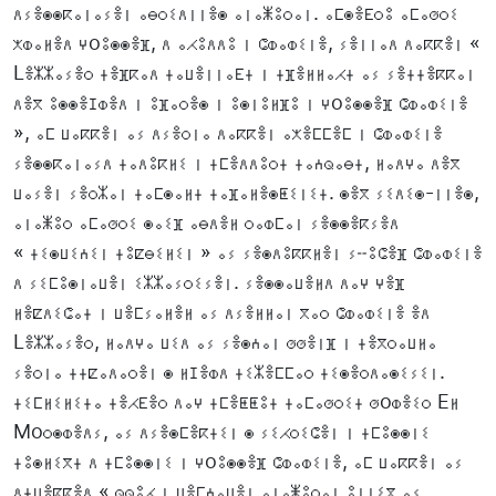
ⴷⵢⴻⵙⵙⴽⴰⵏⴰⵢⴻⵏ ⴰⴱⵔⵉⴷⵏⵏⴻⵙ ⴰⵏⴰⵥⵓⵔⴰⵏ. ⴰⵎⵙⴻⴹⵔⵓ ⴰⵎⴰⵚⵔⵉ
ⵅⵀⴰⵍⴻⴷ ⵖoⵓⵙⵙⴻⴼ, ⴷ ⴰⵃⵓⴷⴷⵓ ⵏ ⵛⵀⴰⵀⵉⵏⴻ, ⵢⴻⵏⵏⴰⴷ ⴷⴰⴽⴽⴻⵏ «
Lⴻⵣⵣⴰⵢⴻⵔ ⵜⴻⴼⴽⴰⴷ ⵜⴰⵡⴻⵏⵏⴰⴹⵜ ⵏ ⵜⴼⴻⵍⵍⴰⵃⵜ ⴰⵢ ⵢⴻⵜⵜⴻⴽⴽⴰⵏ
ⴷⴻⴳ ⵓⵙⵙⴻⵊⵀⴻⴷ ⵏ ⵓⴼⴰⵔⴻⵙ ⵏ ⵓⵙⵏⵓⵍⴼⵓ ⵏ ⵖoⵓⵙⵙⴻⴼ ⵛⵀⴰⵀⵉⵏⴻ
», ⴰⵎ ⵡⴰⴽⴽⴻⵏ ⴰⵢ ⴷⵢⴻⵔⵏⴰ ⴷⴰⴽⴽⴻⵏ ⴰⵅⴻⵎⵎⴻⵎ ⵏ ⵛⵀⴰⵀⵉⵏⴻ
ⵢⴻⵙⵙⴽⴰⵏⴰⵢⴷ ⵜⴰⴷⵓⴽⵍⵉ ⵏ ⵜⵎⴻⴷⴷⵓⵔⵜ ⵜⴰⵄⵕⴰⴱⵜ, ⵍⴰⴷⵖⴰ ⴷⴻⴳ
ⵡⴰⵢⴻⵏ ⵢⴻⵔⵣⴰⵏ ⵜⴰⵎⵙⴰⵍⵜ ⵜⴰⴼⴰⵍⴻⵙⵟⵉⵏⵉⵜ. ⵙⴻⴳ ⵢⵉⴷⵉⵙ-ⵏⵏⴻⵙ,
ⴰⵏⴰⵥⵓⵔ ⴰⵎⴰⵚⵔⵉ ⵙⴰⵉⴼ ⴰⴱⴷⴻⵍ ⵔⴰⵀⵎⴰⵏ ⵢⴻⵙⵙⴻⴽⵢⴻⴷ
« ⵜⵉⵙⵡⵉⵄⵉⵏ ⵜⵓⵇⴱⵉⵍⵉⵏ » ⴰⵢ ⵢⴻⵙⴷⵓⴽⴽⵍⴻⵏ ⵢⵧⵓⵛⴻⴼ ⵛⵀⴰⵀⵉⵏⴻ
ⴷ ⵢⵉⵎⵓⵙⵏⴰⵡⴻⵏ ⵉⵣⵣⴰⵢⵔⵉⵢⴻⵏ. ⵢⴻⵙⵙⴰⵡⴻⵍⴷ ⴷⴰⵖ ⵖⴻⴼ
ⵍⴻⵇⴷⵉⵛⴰⵜ ⵏ ⵡⴻⵎⵢⴰⵍⴻⵍ ⴰⵢ ⴷⵢⴻⵍⵍⴰⵏ ⴳⴰⵔ ⵛⵀⴰⵀⵉⵏⴻ ⴻⴷ
Lⴻⵣⵣⴰⵢⴻⵔ, ⵍⴰⴷⵖⴰ ⵡⵉⴷ ⴰⵢ ⵢⴻⵙⵄⴰⵏ ⵚⵚⴻⵏⴼ ⵏ ⵜⴻⴳⵔⴰⵡⵍⴰ
ⵢⴻⵔⵏⴰ ⵜⵜⵇⴰⴷⴰⵔⴻⵏ ⵙ ⵍⵊⴻⵀⴷ ⵜⵉⵣⴻⵎⵎⴰⵔ ⵜⵉⵙⴻⵔⴷⴰⵙⵉⵢⵉⵏ.
ⵜⵉⵎⵍⵉⵍⵉⵜⴰ ⵜⴻⵃⴹⴻⵔ ⴷⴰⵖ ⵜⵎⴻⵟⵟⵓⵜ ⵜⴰⵎⴰⵚⵔⵉⵜ ⵚoⵀⴻⵉⵔ Eⵍ
Moⵔⵙⵀⴻⴷⵢ, ⴰⵢ ⴷⵢⴻⵙⵎⴻⴽⵜⵉⵏ ⵙ ⵢⵉⵃⵔⵉⵛⴻⵏ ⵏ ⵜⵎⵓⵙⵙⵏⵉ
ⵜⵓⵙⵍⵉⴳⵜ ⴷ ⵜⵎⵓⵙⵙⵏⵉ ⵏ ⵖoⵓⵙⵙⴻⴼ ⵛⵀⴰⵀⵉⵏⴻ, ⴰⵎ ⵡⴰⴽⴽⴻⵏ ⴰⵢ
ⴷⵜⵡⴻⴽⴽⴻⴷ « ⵕⵕⵓⵃ ⵏ ⵡⴻⵎⵄⴰⵡⴻⵏ ⴰⵏⴰⵥⵓⵔⴰⵏ ⵓⵏⵏⵉⴳ ⴰⵢ