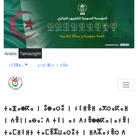
Skip to main content
Arabic
Tamazight
ⵉⵎⴻⵥⵍⴰ
ⵜⵉⵍⵉⵥⵔⵉ ⵏ ⵡⴻⴱ
ⵜⴰⴼⴰⵙⴽⴰ ⵏ ⵓⵙⴰⵔⵓ ⵏ ⵢⵉⵍⴻⵍ ⴰⴳⵔⴰⴽⴰⵍ
ⵏ ⵄⴻⵏⵏⴰⴱⴰ: ⴷ ⵜⵉⵏ ⴰⵢ ⴷⵢⴻⵙⵙⴽⴰⵏⴰⵢⴻⵏ
ⵜⴰⵎⵍⵉⵍⵜ ⵜⴰⵎⴻⵣⵡⴰⵔⵓⵜ ⵏ ⵍⴷⵣⴰⵢⴻⵔ ⴷ