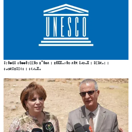
ⵓⵏⴻⵙⵛⵓ ⵜⴻⵙⵙⴻⵏⵎⵎⴻⵔ ⵍⵯⴻⵀⴷ ⵏ ⵍⴻⵣⵣⴰⵢⴻⵔ ⴷⴻⴳ ⵓⵃⵔⴰⵣ ⵏ ⵓⵎⵓⴽⴰⵏ ⵏ
ⵜⴰⵔⴽⵓⵍⵓⵊⵉⵜ ⵏ ⵜⵉⵃⴰⵣⴰ