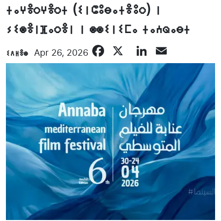
ⵜⴰⵖⴻⵔⵖⴻⵔⵜ (ⵉⵏⵛⵓⴱⴰⵜⴻⵓⵔ) ⵏ
ⵢⵉⵙⴻⵏⴼⴰⵔⴻⵏ ⵏ ⵙⵙⵉⵏⵉⵎⴰ ⵜⴰⵄⵕⴰⴱⵜ
Facebook
X
LinkedIn
Email
ⵉⴷⵍⴻⵙ
Apr 26, 2026