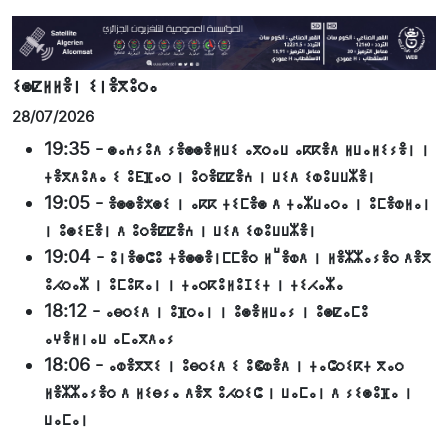
ⵉⵙⵇⵍⵍⴻⵏ ⵉⵏⴻⴳⵓⵔⴰ
28/07/2026
19:35
-
ⵙⴰⵄⵢⵓⴷ ⵢⴻⵙⵙⴻⵍⵡⵉ ⴰⴳⵔⴰⵡ ⴰⴽⴽⴻⴷ ⵍⵡⴰⵍⵉⵢⴻⵏ ⵏ
ⵜⴻⴳⴷⵓⴷⴰ ⵉ ⵓⴹⴼⴰⵔ ⵏ ⵓⵔⴻⵇⵇⴻⵄ ⵏ ⵡⵉⴷ ⵉⵀⵓⵡⵡⵣⴻⵏ
19:05
-
ⴻⵙⵙⴻⵅⵙⵉ ⵏ ⴰⴽⴽ ⵜⵉⵎⴻⵙ ⴷ ⵜⴰⵣⵡⴰⵔⴰ ⵏ ⵓⵎⴻⵀⵍⴰⵏ
ⵏ ⵓⵙⵉⴹⴻⵏ ⴷ ⵓⵔⴻⵇⵇⴻⵄ ⵏ ⵡⵉⴷ ⵉⵀⵓⵡⵡⵣⴻⵏ
19:04
-
ⵓⵏⴻⵙⵛⵓ ⵜⴻⵙⵙⴻⵏⵎⵎⴻⵔ ⵍⵯⴻⵀⴷ ⵏ ⵍⴻⵣⵣⴰⵢⴻⵔ ⴷⴻⴳ
ⵓⵃⵔⴰⵣ ⵏ ⵓⵎⵓⴽⴰⵏ ⵏ ⵜⴰⵔⴽⵓⵍⵓⵊⵉⵜ ⵏ ⵜⵉⵃⴰⵣⴰ
18:12
-
ⴰⴱⵔⵉⴷ ⵏ ⵓⴼⵔⴰⵏ ⵏ ⵓⵙⴻⵍⵡⴰⵢ ⵏ ⵓⵙⵇⴰⵎⵓ
ⴰⵖⴻⵍⵏⴰⵡ ⴰⵎⴰⴳⴷⴰⵢ
18:06
-
ⴰⵀⴻⴳⴳⵉ ⵏ ⵓⴱⵔⵉⴷ ⵉ ⵓⵞⵀⴻⴷ ⵏ ⵜⴰⵛⵔⵉⴽⵜ ⴳⴰⵔ
ⵍⴻⵣⵣⴰⵢⴻⵔ ⴷ ⵍⵉⴱⵢⴰ ⴷⴻⴳ ⵓⵃⵔⵉⵛ ⵏ ⵡⴰⵎⴰⵏ ⴷ ⵢⵉⵙⵓⴼⴰ ⵏ
ⵡⴰⵎⴰⵏ