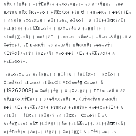
ⴷⴻⴳ ⵢⵉⵡⴻⵜ ⵏ ⵜⵏⴻⵎⵙⴻⵍⵜ ⵜⴰⴳⵔⴰⵖⵍⴰⵏⵜ ⴰⵢ ⴷ-ⵢⴻⵍⵍⴰⵏ ⴰⵙⵙ ⵏ
ⵍⵃⴻⴷⴷ ⴷⴻⴳ ⵓⴽⴰⵜⴰⵔ ⵏ ⵜⴻⵥⵔⵉⴳⵜ ⵜⵉⵙ 6 ⵏ ⵜⴼⴰⵙⴽⴰ ⵏ ⵙⵙⵉⵏⵉⵎⴰ
ⵏ ⵢⵉⵍⴻⵍ ⴰⴳⵔⴰⴽⴰⵍ ⵏ ⵄⴻⵏⵏⴰⴱⴰ, ⴱⴻⴷⵔⴻⵏ-ⴷ ⵢⴻⵎⵜⵜⴻⴽⴽⵉⵢⴻⵏ
ⵜⴰⵎⵍⵉⵍⵜ ⵜⴰⵎⴻⵣⵡⴰⵔⵓⵜ ⵏ ⵍⴷⵣⴰⵢⴻⵔ ⴷ ⵜⴰⵍⵍⵓⵏⵜ ⵏ
ⵢⵉⵙⴻⵏⴼⴰⵔⴻⵏ ⵏ ⵙⵙⵉⵏⵉⵎⴰ ⵜⴰⵄⵕⴰⴱⵜ ⵢⴻⵙⵄⴰⵏ ⴰⵥⴰⵔ ⴰⵖⴻⵍⵏⴰⵡ ⴷ
ⵓⵙⴻⵔⵜⵉ, ⴰⵎ ⵡⴰⴽⴽⴻⵏ ⴰⵢ ⵄⴰⵡⴷⴻⵏ ⵡⴻⴽⴽⴷⴻⵏ ⴰⵙⵙⴰⵖⴻⵏ
ⵉⵎⴻⵣⵔⵓⵢⴰⵏⴻⵏ ⵉⵍⵇⴰⵢⴻⵏ ⴳⴰⵔ ⵙⵙⵉⵏⵉⵎⴰ ⵜⴰⵣⵣⴰⵢⵔⵉⵜ ⴷ
ⵜⴰⵎⴰⵚⵔⵉⵜ.
ⴰⵙⴰⵔⴰⴳⴰ ⴰⵢ ⴷⵢⴻⵍⵍⴰⵏ ⵉ ⵍⵎⴻⵏⴷ ⵏ ⵓⵙⵎⴻⴽⵜⵉ ⵏ ⵍⵇⴻⵔⵏ ⵏ
ⵓⵎⵙⴻⴹⵔⵓ ⴰⵎⴰⵚⵔⵉ ⴰⵎⴻⵕⵃⵓⵎ ⵖoⵓⵙⵙⴻⴼ ⵛⵀⴰⵀⵉⵏⴻ
(19262008) ⵙ ⵓⵙⴻⵏⵜⴻⵍ ⵏ « ⵜⵓⵖⴰⵍⵉⵏ ⵏ ⵎⵎⵉⵙ ⴰⵄⴻⵡⵡⵉⵇ
ⴷⴻⴼⴼⵉⵔ ⵅⴻⵎⵙⵉⵏ ⵏ ⵢⵉⵙⴻⴳⴳⴰⵙⴻⵏ », ⵉⵡⴻⴽⴽⴻⴷⴷ ⴷⴰⴽⴽⴻⵏ
ⵙⵙⵉⵏⵉⵎⴰ ⵜⴰⵣⵣⴰⵢⵔⵉⵜ ⵜⴻⴼⴽⴰⴷ ⵜⴰⵍⵍⴻⵍⵜ ⵜⴰⵙⵜⵔⴰⵜⵉⵊⵉⵜ ⴷ
ⵢⵉⵡⴻⵏ ⵏ ⵓⵎⴽⴰⵏ ⵉⵍⴻⵍⵍⵉ ⴰⵢ ⵢⴻⴵⴵⴰⵏ ⵛⵀⴰⵀⵉⵏⴻ ⴰⴷ
ⴷⵢⴻⵙⴼⴰⵢⴷⵉ ⵙⴻⴳ ⵜⵎⵓⵖⵍⵉⵏⵏⴻⵙ ⵜⴰⵎⴻⵥⵢⴰⵏⵜ. ⵉⵎⵜⵜⴻⴽⴽⵉⵢⴻⵏ
ⵙⵏⴻⵎⵔⴻⵏⴷ ⵜⵉⵙⵏⴰⵜⵡⵉⵍⵉⵏ ⵏ ⵓⵙⵏⵓⵍⴼⵓ ⴷ ⵜⵎⴻⵖⵏⴰⵙⵜ ⴰⵢ