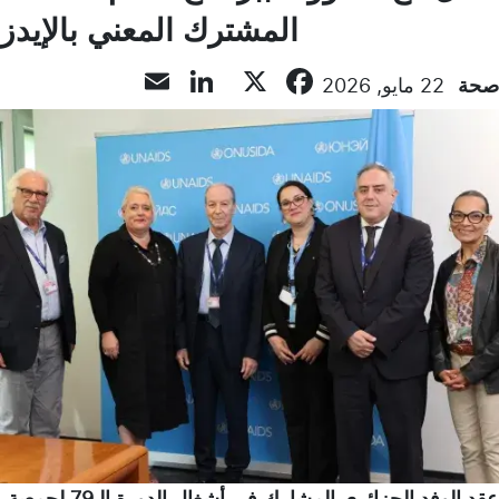
المشترك المعني بالإيدز
LinkedIn
Email
Facebook
X
صحة
22 مايو, 2026
عقد الوفد الجزائري المشارك في أشغال الدورة الـ79 لجمعية