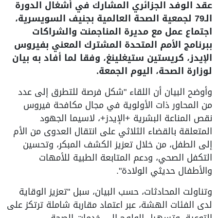
عقد الوفد الجزائري المشارك في أشغال الدورة
الـ79 لجمعية الصحة العالمية بجنيف السويسرية،
اجتماع عمل مع مديرة المناجمنت والشراكات
ببرنامج الأمم المتحدة المشترك المعني بفيروس
الإيدز، كريستين ستيغلينغ، وفقا لما أفاد به بيان
لوزارة الصحة، اليوم الجمعة.
وأوضح البيان أن اللقاء "شكل فرصة للتطرق إلى عدد
من المحاور ذات الأولوية في مجال مكافحة فيروس
نقص المناعة البشرية +الإيدز+، لاسيما الجهود
المتعلقة بالقضاء الثلاثي على انتقال العدوى من الأم
إلى الطفل، من خلال تعزيز الكشف المبكر، وتحسين
التكفل الصحي، ودعم المتابعة الطبية للأمهات
والأطفال حديثي الولادة".
وتناولت المحادثات، حسب البيان، سبل "تعزيز الوقاية
لدى الفئات الهشة، عبر اعتماد مقاربة شاملة ترتكز على
التوعية، وتسهيل الولوج إلى خدمات الصحة،