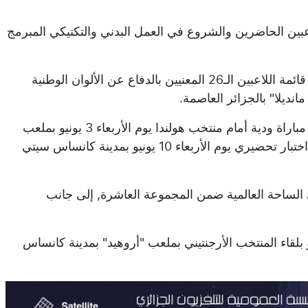
عبين الحاضرين والشروع في العمل البدني والتكتيكي المبرمج
ومن المنتظر أن يكشف الناخب الوطني, يوم الأحد المقبل, عن قائمة اللاعبين الـ26 المعنيين بالدفاع عن الألوان الوطنية
وقبل التنقل إلى الولايات المتحدة الأمريكية, سيخوض "الخضر" مباراة ودية أمام منتخب هولندا يوم الأربعاء 3 يونيو بملعب
روتردام (سا 45ر19 بتوقيت الجزائر), قبل لقاء بوليفيا في آخر اختبار تحضيري يوم الأربعاء 10 يونيو بمدينة كانساس سيتي
ى الساحة العالمية ضمن المجموعة العاشرة, إلى جانب
الخضر" مشوارهم في البطولة يوم الأربعاء 17 يونيو بلقاء المنتخب الأرجنتيني بملعب "أروهيد" بمدينة كانساس