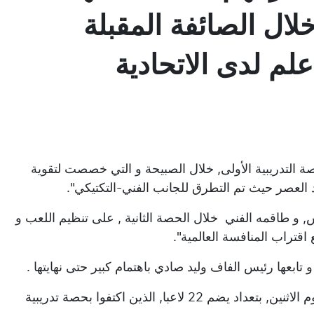
 المقررة خلال الصائفة المقبلة
لم لدى الاتحادية
ة التدريبية الأولى, خلال الصبيحة و التي خصصت لتقوية
عد العصر حيث تم التطرق للجانب الفني-التكتيكي".
 و طاقمه الفني خلال الحصة الثانية , على تنظيم اللعب و
قتراب المنافسة العالمية".
تابعها رئيس الفاف وليد صادي باهتمام كبير حتى نهايتها .
للتذكير, دخل الفريق الوطني في تربص مغلق بسيدي موسى يوم الاثنين, بتعداد يضم 22 لاعبا, الذين اكتفوا بحصة تدريبية