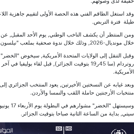
خفيفة لدى وصولهم.
وقد استغل الطاقم الفني هذه الحصة الأولى لتقييم جاهزية اللا
طيلة فترة التربص.
خلال مونديال-2026, وذلك خلال ندوة صحفية بملعب "نيلسون مانديلا" بالجزائر العاصمة.
الأمريكية.
وبعد غيابه عن النسختين الأخيرتين, يعود المنتخب الجزائري إل
منتخبات الأرجنتين حاملة اللقب والنمسا والأردن.
وسيستهل "
سيتي, بداية من الساعة الثانية صباحا بتوقيت الجزائر.