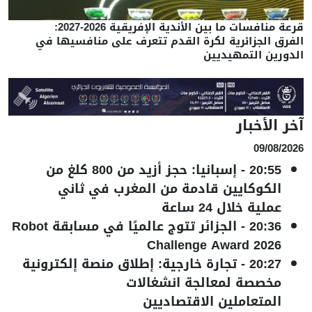
قرعة منافسات ما بين الأندية الإفريقية 2026-2027:
الفرق الجزائرية لكرة القدم تتعرف على منافسيها في
الدورين التمهيديين
آخر الأخبار
09/08/2026
20:55
-
إسبانيا: حجز أزيد من 800 كلغ من
الكوكايين قادمة من المغرب في ثاني
عملية خلال 24 ساعة
20:36
-
الجزائر تتوج عالميًا في مسابقة Robot
Challenge Award 2026
20:27
-
تجارة خارجية: إطلاق منصة إلكترونية
مخصصة لمعالجة انشغالات
المتعاملين الاقتصاديين