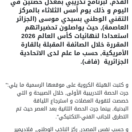
القدم, لبرنامج تدريبي بمعدل حصتين في
اليوم و ذلك يوم أمس الثلاثاء بالمركز
التقني الوطني بسيدي موسى (الجزائر
العاصمة), حيث يواصلون تحضيراتهم
استعدادا لنهائيات كأس العالم 2026
المقررة خلال الصائفة المقبلة بالقارة
الأمريكية, حسب ما علم لدى الاتحادية
الجزائرية (فاف).
و كتبت الهيئة الكروية على موقعها الرسمية ما يلي:"
جرت الحصة التدريبية الأولى, خلال الصبيحة و التي
خصصت لتقوية العضلات و استرجاع اللياقة
البدنية, بينما جرت الحصة الثانية بعد العصر حيث تم
التطرق للجانب الفني-التكتيكي".
و حسب نفس المصدر, ركز الناخب الوطني, فلاديمير