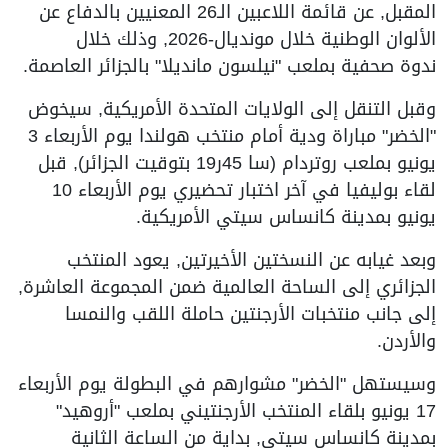
المقبل, عن قائمة اللاعبين الـ26 المعنيين بالدفاع عن
الألوان الوطنية خلال مونديال-2026, وذلك خلال
ندوة صحفية بملعب "نيلسون مانديلا" بالجزائر العاصمة.
وقبل التنقل إلى الولايات المتحدة الأمريكية, سيخوض
"الخضر" مباراة ودية أمام منتخب هولندا يوم الأربعاء 3
يونيو بملعب روتردام (سا 45ر19 بتوقيت الجزائر), قبل
لقاء بوليفيا في آخر اختبار تحضيري يوم الأربعاء 10
يونيو بمدينة كانساس سيتي الأمريكية.
وبعد غيابه عن النسختين الأخيرتين, يعود المنتخب
الجزائري إلى الساحة العالمية ضمن المجموعة العاشرة,
إلى جانب منتخبات الأرجنتين حاملة اللقب والنمسا
والأردن.
وسيستهل "الخضر" مشوارهم في البطولة يوم الأربعاء
17 يونيو بلقاء المنتخب الأرجنتيني بملعب "أروهيد"
بمدينة كانساس سيتي, بداية من الساعة الثانية