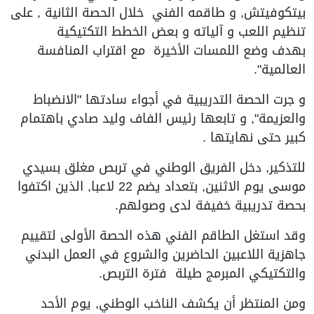
بيتكوفيتش, و طاقمه الفني خلال الحصة الثانية , على
تنظيم اللعب و آلياته و بعض الخطط التكتيكية
بهدف وضع اللمسات الأخيرة مع اقتراب المنافسة
العالمية".
و جرت الحصة التدريبية في أجواء سادتها "الانضباط
والعزيمة", و تابعها رئيس الفاف وليد صادي باهتمام
كبير حتى نهايتها .
للتذكير, دخل الفريق الوطني في تربص مغلق بسيدي
موسى يوم الاثنين, بتعداد يضم 22 لاعبا, الذين اكتفوا
بحصة تدريبية خفيفة لدى وصولهم.
وقد استغل الطاقم الفني هذه الحصة الأولى لتقييم
جاهزية اللاعبين الحاضرين والشروع في العمل البدني
والتكتيكي المبرمج طيلة فترة التربص.
ومن المنتظر أن يكشف الناخب الوطني, يوم الأحد