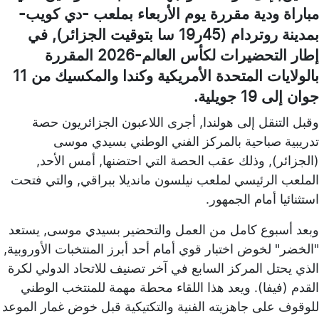
مباراة ودية مقررة يوم الأربعاء بملعب -دي كويب-
بمدينة روتردام (45ر19 سا بتوقيت الجزائر), في
إطار التحضيرات لكأس العالم-2026 المقررة
بالولايات المتحدة الأمريكية وكندا والمكسيك من 11
جوان إلى 19 جويلية.
وقبل التنقل إلى هولندا, أجرى اللاعبون الجزائريون حصة
تدريبية صباحية بالمركز الفني الوطني بسيدي موسى
(الجزائر), وذلك عقب الحصة التي احتضنها, أمس الأحد,
الملعب الرئيسي لملعب نيلسون مانديلا ببراقي, والتي فتحت
استثنائيا أمام الجمهور.
وبعد أسبوع كامل من العمل والتحضير بسيدي موسى, يستعد
"الخضر" لخوض اختبار قوي أمام أحد أبرز المنتخبات الأوروبية,
الذي يحتل المركز السابع في آخر تصنيف للاتحاد الدولي لكرة
القدم (فيفا). ويعد هذا اللقاء محطة مهمة للمنتخب الوطني
للوقوف على جاهزيته الفنية والتكتيكية قبل خوض غمار الموعد