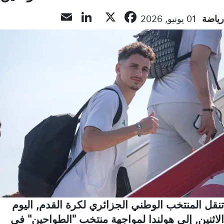
LinkedIn
Email
Facebook
X
رياضة
01 يونيو, 2026
تنقل المنتخب الوطني الجزائري لكرة القدم, اليوم
الاثنين, إلى هولندا لمواجهة منتخب "الطواحين" في