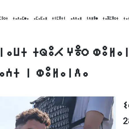
ⵎⵓⵔⵜ
ⵜⴰⴷⴰⵎⵙⴰ
ⴰⵎⴰⴹⴰⵍ
ⵜⵉⵎⴻⵜⵉ
ⴰⴷⴷⴰⵍ
ⵉⴷⵍⴻⵙ
ⵜⴰⵣⵎⴻⵔⵜ
ⵜⴰ
ⵏⴰⵡⵜ ⵜⵕⵓⵃ ⵖⴻⵔ ⵀⵓⵍⴰ
ⴰⵄⵜ ⵏ ⵀⵓⵍⴰⵏⴷⴰ
k
nkedIn
Email
ⵉ
2