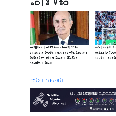
ⴰⵔⵏⵓ ⵖⴻⵔ
ⴰⵙⴻⵍⵡⴰⵢ ⵏ ⵜⴻⴳⴷⵓⴷⴰ ⵢⴻⵙⵙⴻⵏⵎⵎⴻⵔ
ⵙⵃⴰⵏⵢⴰ ⵜⵡⵡⵉ
ⴰⵏⴰⴱⴰⵖ ⴷ ⵓⵖⵔⴻⴼ ⵏ ⵙⵃⴰⵏⵢⴰ ⵖⴻⴼ ⵓⴼⵔⴰⵖ ⵏ
ⵙⴷⴻⴼⴼⵉⵔ ⵓⵔⵔⴱ
ⵓⵀⴻⵢⵢⵓⵍ-ⵏⵙⴻⵏ ⵙ ⵓⴽⴰⵙ ⵏ ⵓⵎⴰⴹⴰⵍ ⵏ
ⵢⵉⵡⴻⵏ ⵏ ⵢⵉⵙⵓ
ⴷⴷⴰⴱⴻⵅ ⵏ ⵓⵟⴰⵔ
ⵓⴳⴻⵔ ⵏ ⵢⵉⵙⴰⵍⵍⴻⵏ