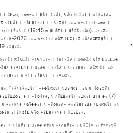
 ⵏ ⵓⴹⴰⵔ, ⴰⵙⵙ-ⴰ ⵏ ⵍⴻⵜⵏⵉⵢⴻⵏ, ⵖⴻⵔ ⵜⵎⵓⵔⵜ ⵏ ⵀⵓⵍⴰⵏⴷⴰ
ⴳ ⵢⵉⵡⴻⵜ ⵏ ⵜⴻⵎⵍⵉⵍⵉⵜ ⵏ ⵜⴷⵓⴽⵍⵉ ⴰⵔⴰ ⴷ-ⵢⵉⵍⵉⵏ ⴰⵙⵙ ⵏ
ⵏ ⵔⵓⵜⵜⴻⵔⴷⴰⵎ (19:45 ⵙ ⵍⵡⴻⵇⵜ ⵏ ⵍⴻⵣⵣⴰⵢⴻⵔ). ⴰⵢⴰⴳⵉ
ⵓⵎⴰⴹⴰⵍ-2026 ⴰⵔⴰ ⴷ-ⵢⵉⵍⵉ ⴷⴻⴳ ⵉⵡⵓⵏⴰⴽ ⵢⴻⴷⴷⵓⴽⴽⵍⴻⵏ ⵏ
19 ⵢⵓⵍⵢⵓ.
ⵔⵉⵢⴻⵏ ⵅⴻⴷⵎⴻⵏ ⵜⵉⵖⵉⵎⵉⵜ ⵏ ⵓⵙⵉⵍⴻⵖ ⵏ ⵚⵚⴱⴻⵃ ⴷⴻⴳ ⵡⴰⵎⵎⴰⵙ
ⵙⴻⵍⴷ ⵜⵉⵖⵉⵎⵉⵜ ⵏ ⵡⴰⵙⵙ ⵏ ⵍⵃⴻⴷ ⵉ ⴷ-ⵢⵉⵍⵍⴰⵏ ⴷⴻⴳ ⵓⵏⵏⴰⵔ
ⴷ-ⵢⵉⵍⵍⴰⵏ ⴷ ⵜⵉⵏ ⵢⴻⵍⴷⵉⵏ ⵉ ⵍⵖⴰⵛⵉ.
ⵓⵙⴰ, "ⵉⵣⵉⵏⵣⴰⵡⴻⵏ" ⵜⵜⵀⴻⴳⴳⵉⵏ ⵉⵡⴰⴽⴽⴻⵏ ⴰⴷ ⴷ-ⵓⵔⴰⵔⴻⵏ
ⵜⴰⵎⴻⵇⵇⵔⴰⵏⵜ ⵏ ⵜⵓⵔⵓⴼⵜ, ⵉ ⵢⴻⵟⵟⴰⴼⴻⵏ ⴰⵎⴽⴰⵏ ⵡⵉⵙ ⵙⴰ (7)
ⵉ ⴷ ⵜⴰⵍⵍⵉⵜ ⵉⵕⴻⵙⵙⴰⵏ ⵉ ⵜⴻⵔⴱⴰⵄⵜ ⵜⴰⵖⴻⵍⵏⴰⵡⵜ ⵉⵡⴰⴽⴽⴻⵏ ⴰⴷ
ⵇⴱⴻⵍ ⴰⵏⴻⴽⵛⵓⵎ ⵖⴻⵔ ⵜⴻⵎⵍⵉⵍⵉⵜ ⵏ ⵓⵎⴰⴹⴰⵍ.
ⵙⴰ-ⴷ ⵢⵉⵡⴻⵏ ⵏ ⵡⴰⵙⵙ ⵙⴻⵍⴷ ⵜⵉⵄⵍⴻⵏⵜ ⵏ ⵡⵓⵎⵓⵖ ⴰⵏⴻⴳⴳⴰⵔⵓ
 ⵏ ⵜⵄⴻⵙⵙⴰⵙⵜ, ⴷⴻⴳ ⵜⴰⵍⵍⵉⵜ ⵏ ⵜⵏⴻⵖⵎⴰⵙⵜ ⵉ ⵢⴻⵙⵙⴻⵍⵡⴰⵢ