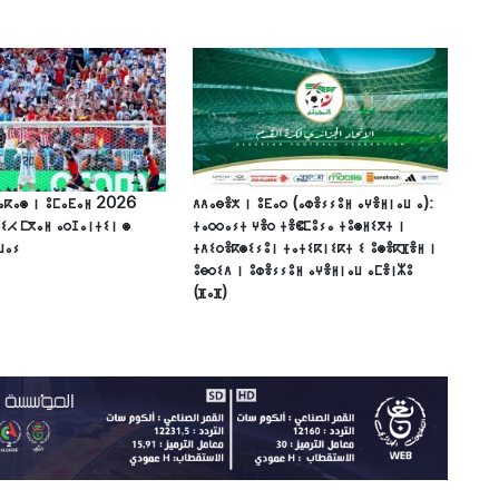
 ⴰⴽⴰⵙ ⵏ ⵓⵎⴰⴹⴰⵍ 2026
ⴷⴷⴰⴱⴻⵅ ⵏ ⵓⴹⴰⵔ (ⴰⵀⴻⵢⵢⵓⵍ ⴰⵖⴻⵍⵏⴰⵡ ⴰ):
ⵉⵃ ⵎⴳⴰⵍ ⴰⵔⵊⴰⵏⵜⵉⵏ ⵙ
ⵜⴰⵔⵔⴰⵢⵜ ⵖⴻⵔ ⵜⴻⵞⵎⵓⵢⴰ ⵜⵓⵙⵍⵉⴳⵜ ⵏ
ⵡⴰⵢ
ⵜⴷⵉⵔⴻⴽⵙⵉⵢⵓⵏ ⵜⴰⵜⵉⴽⵏⵉⴽⵜ ⵉ ⵓⵙⴻⴽⴼⴻⵍ ⵏ
ⵓⴱⵔⵉⴷ ⵏ ⵓⵀⴻⵢⵢⵓⵍ ⴰⵖⴻⵍⵏⴰⵡ ⴰⵎⴻⵏⵣⵓ
(ⴼⴰⴼ)