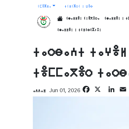
ⵉⵎⴻⵥⵍⴰ
ⵜⵉⵍⵉⵥⵔⵉ ⵏ ⵡⴻⴱ
ⵉⵙⴰⵍⵍⴻⵏ ⵉⵏⴻⴳⵓⵔⴰ
ⵉⵙⴰⵍⵍⴻⵏ ⵏ ⵜ
الرئيسية
ⵉⵙⴰⵍⵍⴻⵏ ⵏ ⵜⵉⵍⵉⴱⵉⵣⵢⵓⵏ
ⵜⴰⵔⴱⴰⵄⵜ ⵜⴰⵖⴻⵍ
ⵜⴻⵎⵎⴰⴳⴻⵔ ⵜⴰⵔⴱ
Faceboo
X
Li
ⴰⴷⴷⴰⵍ
Jun 01, 2026