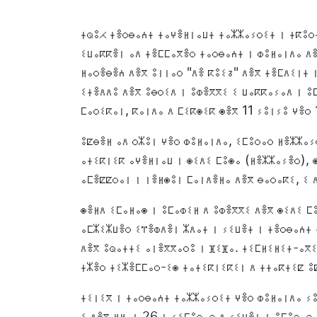
ⵜⵕⵓⵃ ⵜⴻⵔⴱⴰⵄⵜ ⵜⴰⵖⴻⵍⵏⴰⵡⵜ ⵜⴰⵣⵣⴰⵢⵔⵉⵜ ⵏ ⵜⴽⵓⵔⵜ
ⵉⵡⴰⴽⴽⴻⵏ ⴰⴷ ⵜⴻⵎⵎⴰⴳⴻⵔ ⵜⴰⵔⴱⴰⵄⵜ ⵏ ⵀⵓⵍⴰⵏⴷⴰ ⴷⴻ
ⵍⴰⵔⴻⴱⴻⵄ ⴷⴻⴳ ⵓⵏⵏⴰⵔ "ⴷⴻ ⴽⵓⵉⵒ" ⴷⴻⴳ ⵜⴻⵎⴷⵉⵏⵜ 
ⵉⵜⴻⴷⴷⵓ ⴷⴻⴳ ⵓⴱⵔⵉⴷ ⵏ ⵓⵀⴻⴳⴳⵉ ⵉ ⵡⴰⴽⴽⴰⵢⴰⴷ ⵏ 
ⵎⴰⵔⵉⴽⴰⵏ, ⴽⴰⵏⴷⴰ ⴷ ⵎⵉⴽⵙⵉⴽ ⵙⴻⴳ 11 ⵢⵓⵏⵢⵓ ⵖⴻⵔ 
ⵓⵇⴱⴻⵍ ⴰⴷ ⵔⵣⵓⵏ ⵖⴻⵔ ⵀⵓⵍⴰⵏⴷⴰ, ⵉⵎⵓⵔⴰⵔ ⵍⴻⵣⵣⴰⵢ
ⴰⵜⵉⴽⵏⵉⴽ ⴰⵖⴻⵍⵏⴰⵡ ⵏ ⵙⵉⴷⵉ ⵎⵓⵙⴰ (ⵍⴻⵣⵣⴰⵢⴻⵔ), 
ⴰⵎⴻⵇⵇⵔⴰⵏ ⵏ ⵏⴻⵍⵙⵓⵏ ⵎⴰⵏⴷⴻⵍⴰ ⴷⴻⴳ ⴱⴰⵔⴰⴽⵉ, ⵉ 
ⵙⴻⵍⴷ ⵉⵎⴰⵍⴰⵙ ⵏ ⵓⵎⴰⵀⵉⵍ ⴷ ⵓⵀⴻⴳⴳⵉ ⴷⴻⴳ ⵙⵉⴷⵉ ⵎ
ⴰⵎⵣⵉⵣⵡⴻⵔ ⵉⴶⴻⵀⴷⴻⵏ ⵣⴷⴰⵜ ⵏ ⵢⵉⵡⴻⵜ ⵏ ⵜⴻⵔⴱⴰⵄⵜ 
ⴷⴻⴳ ⵓⵕⴰⵜⵜⵉ ⴰⵏⴻⴳⴳⴰⵔⵓ ⵏ ⴼⵉⴼⴰ. ⵜⵉⵎⵍⵉⵍⵉⵜ-ⴰⴳ
ⵜⵣⴻⵔ ⵜⵉⵣⴻⵎⵎⴰⵔ-ⵉⵙ ⵜⴰⵜⵉⴽⵏⵉⴽⵉⵏ ⴷ ⵜⵜⴰⴽⵜⵉⵇ ⵓ
ⵜⵉⵏⵉⴳ ⵏ ⵜⴰⵔⴱⴰⵄⵜ ⵜⴰⵣⵣⴰⵢⵔⵉⵜ ⵖⴻⵔ ⵀⵓⵍⴰⵏⴷⴰ ⵢⵓ
ⵉ ⴷⴻⴳ ⵍⵍⴰⵏ 26 ⵏ ⵢⵉⵎⵓⵔⴰⵔ ⴷ ⵢⵉⵡⴻⵏ ⵏ ⵓⵎⵓⵔⴰⵔ