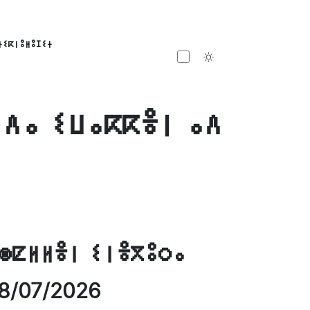
ⵜⵉⴽⵏⵓⵍⵓⵊⵉⵜ
Toggle theme
ⵏⴷⴰ ⵉⵡⴰⴽⴽⴻⵏ ⴰⴷ
ⵙⵇⵍⵍⴻⵏ ⵉⵏⴻⴳⵓⵔⴰ
8/07/2026