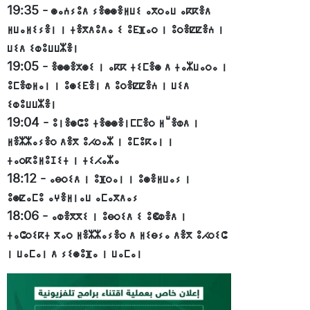
19:35
-
ⵙⴰⵄⵢⵓⴷ ⵢⴻⵙⵙⴻⵍⵡⵉ ⴰⴳⵔⴰⵡ ⴰⴽⴽⴻⴷ
ⵍⵡⴰⵍⵉⵢⴻⵏ ⵏ ⵜⴻⴳⴷⵓⴷⴰ ⵉ ⵓⴹⴼⴰⵔ ⵏ ⵓⵔⴻⵇⵇⴻⵄ ⵏ
ⵡⵉⴷ ⵉⵀⵓⵡⵡⵣⴻⵏ
19:05
-
ⴻⵙⵙⴻⵅⵙⵉ ⵏ ⴰⴽⴽ ⵜⵉⵎⴻⵙ ⴷ ⵜⴰⵣⵡⴰⵔⴰ ⵏ
ⵓⵎⴻⵀⵍⴰⵏ ⵏ ⵓⵙⵉⴹⴻⵏ ⴷ ⵓⵔⴻⵇⵇⴻⵄ ⵏ ⵡⵉⴷ
ⵉⵀⵓⵡⵡⵣⴻⵏ
19:04
-
ⵓⵏⴻⵙⵛⵓ ⵜⴻⵙⵙⴻⵏⵎⵎⴻⵔ ⵍⵯⴻⵀⴷ ⵏ
ⵍⴻⵣⵣⴰⵢⴻⵔ ⴷⴻⴳ ⵓⵃⵔⴰⵣ ⵏ ⵓⵎⵓⴽⴰⵏ ⵏ
ⵜⴰⵔⴽⵓⵍⵓⵊⵉⵜ ⵏ ⵜⵉⵃⴰⵣⴰ
18:12
-
ⴰⴱⵔⵉⴷ ⵏ ⵓⴼⵔⴰⵏ ⵏ ⵓⵙⴻⵍⵡⴰⵢ ⵏ
ⵓⵙⵇⴰⵎⵓ ⴰⵖⴻⵍⵏⴰⵡ ⴰⵎⴰⴳⴷⴰⵢ
18:06
-
ⴰⵀⴻⴳⴳⵉ ⵏ ⵓⴱⵔⵉⴷ ⵉ ⵓⵞⵀⴻⴷ ⵏ
ⵜⴰⵛⵔⵉⴽⵜ ⴳⴰⵔ ⵍⴻⵣⵣⴰⵢⴻⵔ ⴷ ⵍⵉⴱⵢⴰ ⴷⴻⴳ ⵓⵃⵔⵉⵛ
ⵏ ⵡⴰⵎⴰⵏ ⴷ ⵢⵉⵙⵓⴼⴰ ⵏ ⵡⴰⵎⴰⵏ