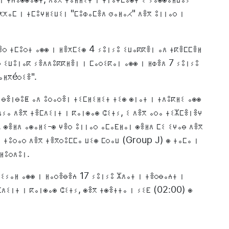
ⴻⵔ ⵜⵎⵓⵔⵜ ⴰⵙⵙ ⵏ ⵍⴻⵅⵎⵉⵙ 4 ⵢⵓⵏⵢⵓ ⵉⵡⴰⴽⴽⴻⵏ ⴰⴷ ⵜⴽⴻⵎⵎⴻⵍ
ⵔ ⵉⵡⵓⵏⴰⴽ ⵢⴻⴷⴷⵓⴽⴽⵍⴻⵏ ⵏ ⵎⴰⵔⵉⴽⴰⵏ ⴰⵙⵙ ⵏ ⵍⵀⴻⴷ 7 ⵢⵓⵏⵢⵓ
ⴰⵍⴳéⵔⵉⴻ".
 ⴱⴻⵏⴱⵓⵟ ⴰⴷ ⵓⵔⴰⵔⴻⵏ ⵜⵉⵎⵍⵉⵍⵉⵜ ⵜⵉⵙ ⵙⵏⴰⵜ ⵏ ⵜⴷⵓⴽⵍⵉ ⴰⵙⵙ
ⵠⵢⴰ ⴷⴻⴳ ⵜⴻⵎⴷⵉⵏⵜ ⵏ ⴽⴰⵏⵙⴰⵙ ⵛⵉⵜⵢ, ⵉ ⴷⴻⴳ ⴰⵔⴰ ⵜⵉⵣⵎⴻⵏⴻⵖ
 ⵙⴻⵍⴷ ⴰⵙⴰⵍⵉ-ⵙ ⵖⴻⵔ ⵓⵏⵏⴰⵔ ⴰⵎⴰⴹⵍⴰⵏ ⵙⴻⵍⴷ ⵎⵉ ⵉⵖⴰⴱ ⴷⴻⴳ
 ⵜⵓⵔⴰⵔ ⴷⴻⴳ ⵜⴻⴳⵔⵓⵎⵎⴰ ⵡⵉⵙ ⵎⵔⴰⵡ (Group J) ⵙ ⵜⴰⵎⴰ ⵏ
 ⵍⵓⵔⴷⵓⵏ.
ⵉⵢⴰⵍ ⴰⵙⵙ ⵏ ⵍⴰⵔⴻⴱⴻⵄ 17 ⵢⵓⵏⵢⵓ ⵣⴷⴰⵜ ⵏ ⵜⴻⵔⴱⴰⵄⵜ ⵏ
ⵎⴷⵉⵏⵜ ⵏ ⴽⴰⵏⵙⴰⵙ ⵛⵉⵜⵢ, ⵙⴻⴳ ⵜⵙⴻⵜⵜⴰ ⵏ ⵢⵉⴹ (02:00) ⵙ