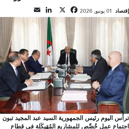
LinkedIn
Email
Facebook
X
إقتصاد
01 يونيو, 2026
ترأس اليوم رئيس الجمهورية السيد عبد المجيد تبون
اجتماع عمل خُصِّص للمشاريع المُهَيكَلة في قطاع