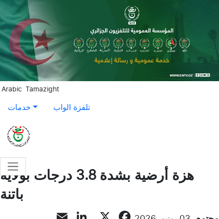
Aller au contenu principal
Arabic
Tamazight
تلفزة الواب
خدمات
هزة أرضية بشدة 3.8 درجات بولاية
باتنة
LinkedIn
Email
Facebook
X
مجتمع
03 يونيو, 2026