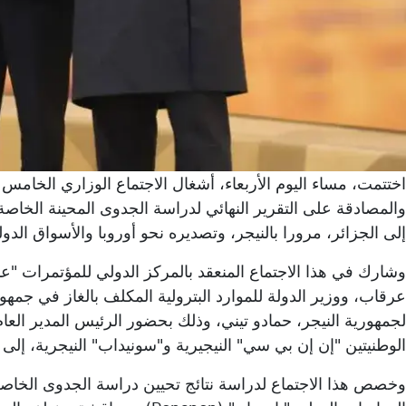
اختتمت، مساء اليوم الأربعاء، أشغال الاجتماع الوزاري الخامس ل
والمصادقة على التقرير النهائي لدراسة الجدوى المحينة الخاصة
إلى الجزائر، مرورا بالنيجر، وتصديره نحو أوروبا والأسواق الدول
وشارك في هذا الاجتماع المنعقد بالمركز الدولي للمؤتمرات "ع
عرقاب، ووزير الدولة للموارد البترولية المكلف بالغاز في جمهورية
لجمهورية النيجر، حمادو تيني، وذلك بحضور الرئيس المدير ال
الوطنيتين "إن إن بي سي" النيجيرية و"سونيداب" النيجرية، إلى 
وخصص هذا الاجتماع لدراسة نتائج تحيين دراسة الجدوى الخاصة 