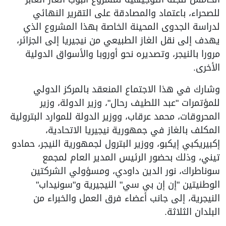
للصحراء، باعتماد والمصادقة على التقرير النهائي
لدراسة الجدوى المحينة الخاصة بهذا المشروع الذي
يهدف إلى نقل الغاز الطبيعي من نيجيريا إلى الجزائر،
مرورا بالنيجر، وتصديره نحو أوروبا والأسواق الدولية
الأخرى.
وشارك في هذا الاجتماع المنعقد بالمركز الدولي
للمؤتمرات "عبد اللطيف رحال"، وزير الدولة، وزير
المحروقات، محمد عرقاب، ووزير الدولة للموارد البترولية
المكلف بالغاز في جمهورية نيجيريا الاتحادية،
إكبيريكبي إيكبو، ووزير البترول لجمهورية النيجر، حمادو
تيني، وذلك بحضور الرئيس المدير العام لمجمع
سوناطراك، نور الدين داودي، ومسؤولي الشركتين
الوطنيتين "إن إن بي سي" النيجيرية و"سونيداب"
النيجرية، إلى جانب أعضاء فرق العمل والخبراء من
البلدان الثلاثة.